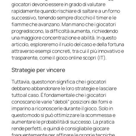
giocatori devono essere in grado di valutare
rapidamente quando rischiare di saltare a un forno
successivo, tenendo sempre d’occhio il timer e le
fiamme che avanzano. Man mano che i giocatori
progrediscono, la difficoltà aumenta, richiedendo
una maggiore concentrazione e abilità. In questo
articolo, esploreremo il ruolo del caso e della fortuna
attraverso esempi concreti, tra cui il più innovativo e
trasparente, come il gioco online scopri (IT).
Strategie per vincere
Tuttavia, questo non significa che i giocatori
debbano abbandonare le loro strategie e lasciare
tutto al caso. È fondamentale che i giocatori
conoscano le varie “deboli” posizioni dei forni e
imparino a riconoscerle durante il gioco. Solo in
questo modo si può ottimizzare la scommessa e
aumentare le probabilità di successo. La pratica
rende perfetti, e quindi è consigliabile giocare
frequentemente per affinare le proprie tecniche.