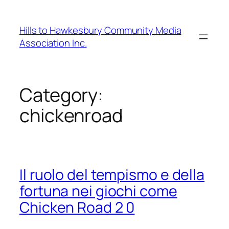
Hills to Hawkesbury Community Media
Association Inc.
Category:
chickenroad
Il ruolo del tempismo e della
fortuna nei giochi come
Chicken Road 2 0