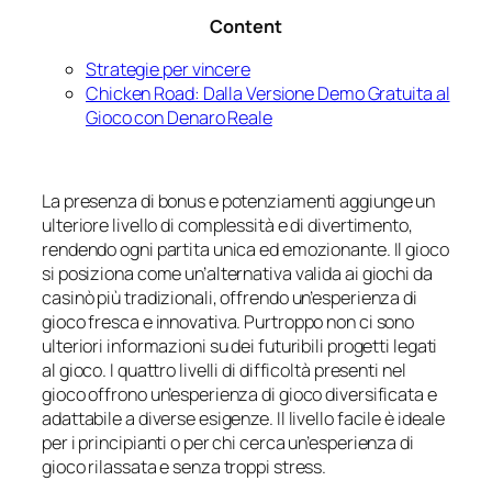
Content
Strategie per vincere
Chicken Road: Dalla Versione Demo Gratuita al
Gioco con Denaro Reale
La presenza di bonus e potenziamenti aggiunge un
ulteriore livello di complessità e di divertimento,
rendendo ogni partita unica ed emozionante. Il gioco
si posiziona come un’alternativa valida ai giochi da
casinò più tradizionali, offrendo un’esperienza di
gioco fresca e innovativa. Purtroppo non ci sono
ulteriori informazioni su dei futuribili progetti legati
al gioco. I quattro livelli di difficoltà presenti nel
gioco offrono un’esperienza di gioco diversificata e
adattabile a diverse esigenze. Il livello facile è ideale
per i principianti o per chi cerca un’esperienza di
gioco rilassata e senza troppi stress.