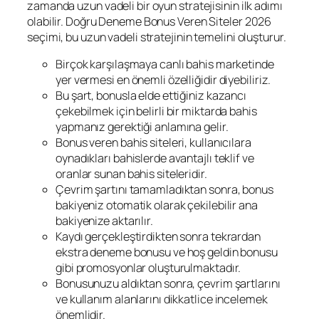
zamanda uzun vadeli bir oyun stratejisinin ilk adımı
olabilir. Doğru Deneme Bonus Veren Siteler 2026
seçimi, bu uzun vadeli stratejinin temelini oluşturur.
Birçok karşılaşmaya canlı bahis marketinde
yer vermesi en önemli özelliğidir diyebiliriz.
Bu şart, bonusla elde ettiğiniz kazancı
çekebilmek için belirli bir miktarda bahis
yapmanız gerektiği anlamına gelir.
Bonus veren bahis siteleri, kullanıcılara
oynadıkları bahislerde avantajlı teklif ve
oranlar sunan bahis siteleridir.
Çevrim şartını tamamladıktan sonra, bonus
bakiyeniz otomatik olarak çekilebilir ana
bakiyenize aktarılır.
Kaydı gerçekleştirdikten sonra tekrardan
ekstra deneme bonusu ve hoş geldin bonusu
gibi promosyonlar oluşturulmaktadır.
Bonusunuzu aldıktan sonra, çevrim şartlarını
ve kullanım alanlarını dikkatlice incelemek
önemlidir.