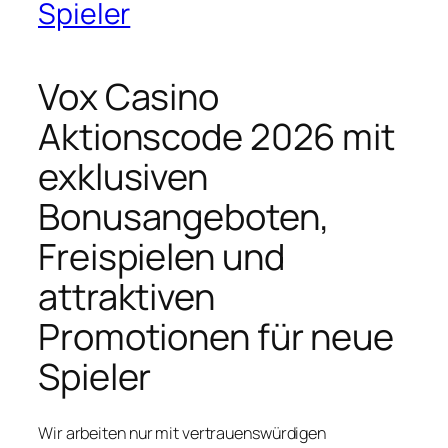
Spieler
Vox Casino
Aktionscode 2026 mit
exklusiven
Bonusangeboten,
Freispielen und
attraktiven
Promotionen für neue
Spieler
Wir arbeiten nur mit vertrauenswürdigen