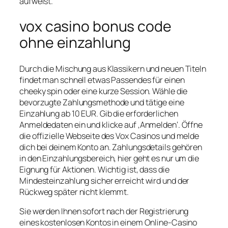
aufweist.
vox casino bonus code
ohne einzahlung
Durch die Mischung aus Klassikern und neuen Titeln
findet man schnell etwas Passendes für einen
cheeky spin oder eine kurze Session. Wähle die
bevorzugte Zahlungsmethode und tätige eine
Einzahlung ab 10 EUR. Gib die erforderlichen
Anmeldedaten ein und klicke auf ‚Anmelden‘. Öffne
die offizielle Webseite des Vox Casinos und melde
dich bei deinem Konto an. Zahlungsdetails gehören
in den Einzahlungsbereich, hier geht es nur um die
Eignung für Aktionen. Wichtig ist, dass die
Mindesteinzahlung sicher erreicht wird und der
Rückweg später nicht klemmt.
Sie werden Ihnen sofort nach der Registrierung
eines kostenlosen Kontos in einem Online-Casino