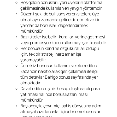
Hoş geldin bonusları, yeni üyelerin platforma
çekilmesinde kullanılan en yaygın yöntemdir.
Düzenli şekilde bu lisans veren sitelere üye
olmak aynı zamanda gelir elde etmek ve bir
yandan da bonusları değerlendirmek
mümkündür.
Bazı siteler ise belirli kuralları yerine getirmeyi
veya promosyon kodu kullanmayı şart koşabilir.
Her bonusun kendine özgü kuralları olduğu
için, tek bir strateji her zaman işe
yaramayabilir.
Ücretsiz bonusun kullanımı ve elde edilen
kazancın nakit olarak geri çekilmesi ile ilgili
tüm detaylar Bahigo bonus sayfasında yer
almaktadır.
Davet edilen kişinin hesap oluşturarak para
yatırması halinde bonus kazanılması
mümkündür.
Başlangıçta çevrimiçi bahis dünyasına adım
atmaya hazırlananlar için deneme bonusları