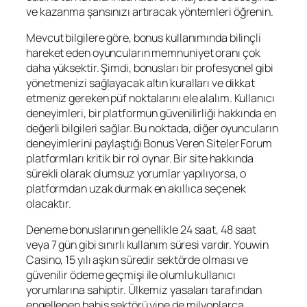
ve kazanma şansınızı artıracak yöntemleri öğrenin.
Mevcut bilgilere göre, bonus kullanımında bilinçli
hareket eden oyuncuların memnuniyet oranı çok
daha yüksektir. Şimdi, bonusları bir profesyonel gibi
yönetmenizi sağlayacak altın kuralları ve dikkat
etmeniz gereken püf noktalarını ele alalım. Kullanıcı
deneyimleri, bir platformun güvenilirliği hakkında en
değerli bilgileri sağlar. Bu noktada, diğer oyuncuların
deneyimlerini paylaştığı Bonus Veren Siteler Forum
platformları kritik bir rol oynar. Bir site hakkında
sürekli olarak olumsuz yorumlar yapılıyorsa, o
platformdan uzak durmak en akıllıca seçenek
olacaktır.
Deneme bonuslarının genellikle 24 saat, 48 saat
veya 7 gün gibi sınırlı kullanım süresi vardır. Youwin
Casino, 15 yılı aşkın süredir sektörde olması ve
güvenilir ödeme geçmişi ile olumlu kullanıcı
yorumlarına sahiptir. Ülkemiz yasaları tarafından
engellenen bahis sektörü yine de milyonlarca