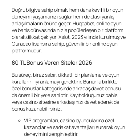
Doğru bilgiye sahip olmak, hem daha keyifli bir oyun
deneyimi yaşamanızı sağlar hem de olası yanlış
anlaşılmaların önüne geçer. Huqqabet, online oyun
ve bahis dünyasında hızla popülerleşen bir platform
olarak dikkat çekiyor. Xslot, 2023 yılında kurulmuş ve
Curacao lisansına sahip, güvenilir bir online oyun
platformudur.
80 TL Bonus Veren Siteler 2026
Bu süreç, biraz sabır, dikkatli bir planlama ve oyun
kurallarını iyi anlamayı gerektirir. Bununla birlikte
özel bonuslar kategorisinde arkadaş davet bonusu
da önemli bir yere sahiptir. Kayıt olduğunuz bahis
veya casino sitesine arkadaşınızı davet ederek de
bonus kazanabilirsiniz.
VIP programları, casino oyuncularına özel
kazançlar ve sadakat avantajları sunarak oyun
deneyimini zenginleştirir.