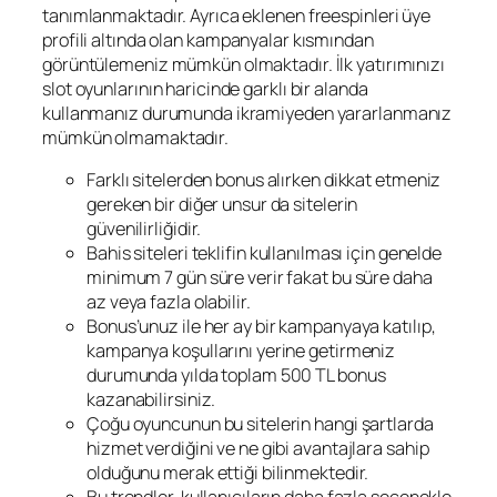
tanımlanmaktadır. Ayrıca eklenen freespinleri üye
profili altında olan kampanyalar kısmından
görüntülemeniz mümkün olmaktadır. İlk yatırımınızı
slot oyunlarının haricinde garklı bir alanda
kullanmanız durumunda ikramiyeden yararlanmanız
mümkün olmamaktadır.
Farklı sitelerden bonus alırken dikkat etmeniz
gereken bir diğer unsur da sitelerin
güvenilirliğidir.
Bahis siteleri teklifin kullanılması için genelde
minimum 7 gün süre verir fakat bu süre daha
az veya fazla olabilir.
Bonus’unuz ile her ay bir kampanyaya katılıp,
kampanya koşullarını yerine getirmeniz
durumunda yılda toplam 500 TL bonus
kazanabilirsiniz.
Çoğu oyuncunun bu sitelerin hangi şartlarda
hizmet verdiğini ve ne gibi avantajlara sahip
olduğunu merak ettiği bilinmektedir.
Bu trendler, kullanıcıların daha fazla seçenekle