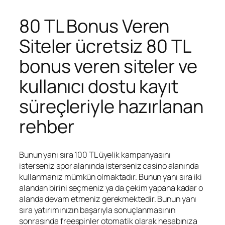
80 TL Bonus Veren
Siteler ücretsiz 80 TL
bonus veren siteler ve
kullanıcı dostu kayıt
süreçleriyle hazırlanan
rehber
Bunun yanı sıra 100 TL üyelik kampanyasını
isterseniz spor alanında isterseniz casino alanında
kullanmanız mümkün olmaktadır. Bunun yanı sıra iki
alandan birini seçmeniz ya da çekim yapana kadar o
alanda devam etmeniz gerekmektedir. Bunun yanı
sıra yatırımınızın başarıyla sonuçlanmasının
sonrasında freespinler otomatik olarak hesabınıza