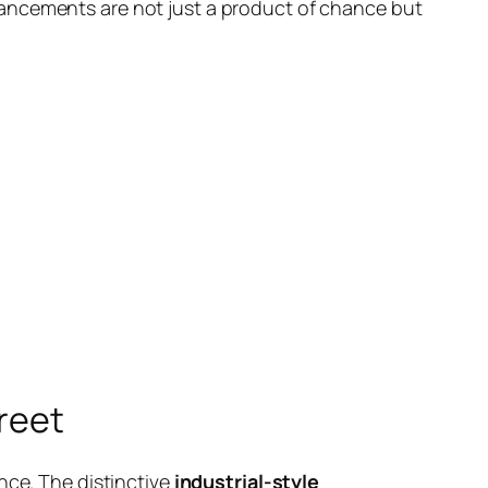
vancements are not just a product of chance but
treet
nce. The distinctive
industrial-style