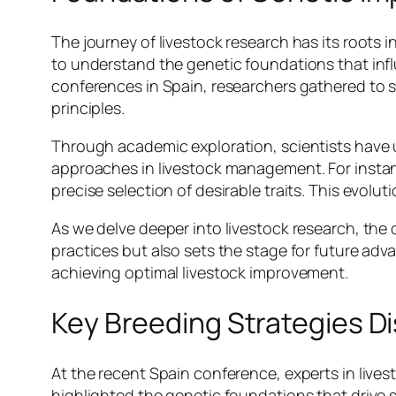
The journey of livestock research has its roots 
to understand the genetic foundations that influ
conferences in Spain, researchers gathered to s
principles.
Through academic exploration, scientists have 
approaches in livestock management. For instanc
precise selection of desirable traits. This evolu
As we delve deeper into livestock research, the
practices but also sets the stage for future adv
achieving optimal livestock improvement.
Key Breeding Strategies D
At the recent Spain conference, experts in liv
highlighted the genetic foundations that drive 