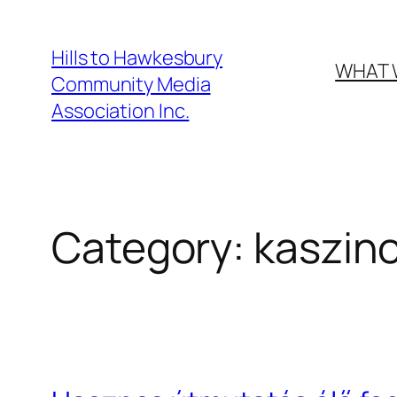
Hills to Hawkesbury
WHAT 
Community Media
Association Inc.
Category:
kaszin