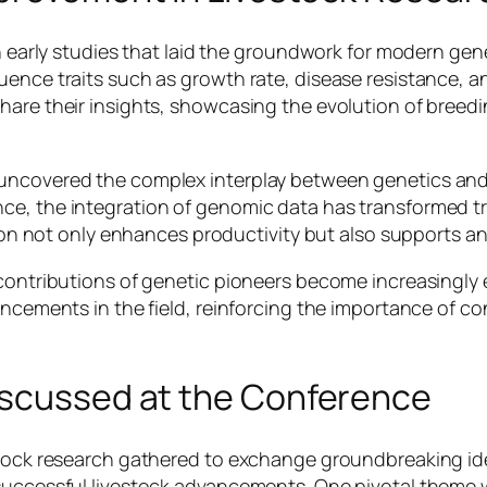
in early studies that laid the groundwork for modern gen
ence traits such as growth rate, disease resistance, an
hare their insights, showcasing the evolution of breedi
uncovered the complex interplay between genetics and
e, the integration of genomic data has transformed tra
tion not only enhances productivity but also supports an
 contributions of genetic pioneers become increasingly 
ancements in the field, reinforcing the importance of c
iscussed at the Conference
estock research gathered to exchange groundbreaking id
successful livestock advancements. One pivotal theme w