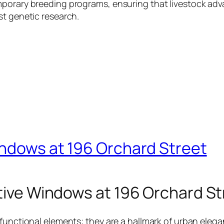
mporary breeding programs, ensuring that livestock ad
st genetic research.
indows at 196 Orchard Street
ctive Windows at 196 Orchard S
functional elements; they are a hallmark of urban elega