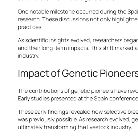
One notable milestone occurred during the Spai
research. These discussions not only highlight
practices.
As scientific insights evolved, researchers be
and their long-term impacts. This shift marked a
industry.
Impact of Genetic Pioneer
The contributions of genetic pioneers have revo
Early studies presented at the Spain conferenc
These early findings revealed how selective bre
was previously possible. As research evolved, ge
ultimately transforming the livestock industry.