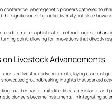
n conference, where genetic pioneers gathered to share
ed the significance of genetic diversity but also show
gan to adopt more sophisticated methodologies, enhanci
 turning point, allowing for innovations that directly r
s on Livestock Advancements
lutionized livestock advancements, laying essential gen
e showcased groundbreaking insights that sparked acade
eding could enhance traits like disease resistance and 
netic pioneers became instrumental in integrating scient