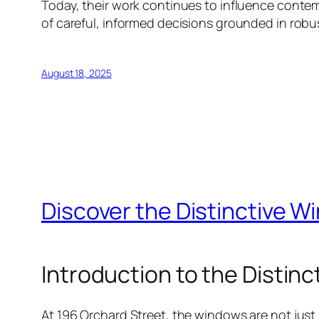
Today, their work continues to influence conte
of careful, informed decisions grounded in robu
August 18, 2025
Discover the Distinctive W
Introduction to the Distin
At 196 Orchard Street, the windows are not just 