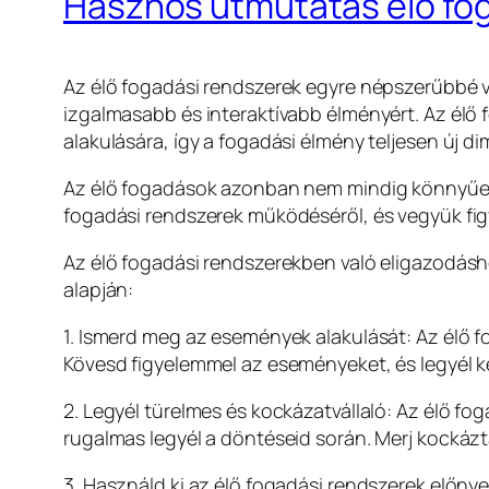
Hasznos útmutatás élő fog
Az élő fogadási rendszerek egyre népszerűbbé v
izgalmasabb és interaktívabb élményért. Az él
alakulására, így a fogadási élmény teljesen új di
Az élő fogadások azonban nem mindig könnyűek, 
fogadási rendszerek működéséről, és vegyük fig
Az élő fogadási rendszerekben való eligazodás
alapján:
1. Ismerd meg az események alakulását: Az élő f
Kövesd figyelemmel az eseményeket, és legyél ké
2. Legyél türelmes és kockázatvállaló: Az élő f
rugalmas legyél a döntéseid során. Merj kockázta
3. Használd ki az élő fogadási rendszerek előny