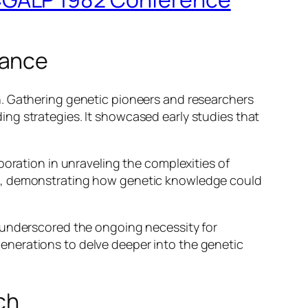
cance
h. Gathering genetic pioneers and researchers
ng strategies. It showcased early studies that
boration in unraveling the complexities of
es, demonstrating how genetic knowledge could
o underscored the ongoing necessity for
enerations to delve deeper into the genetic
ch