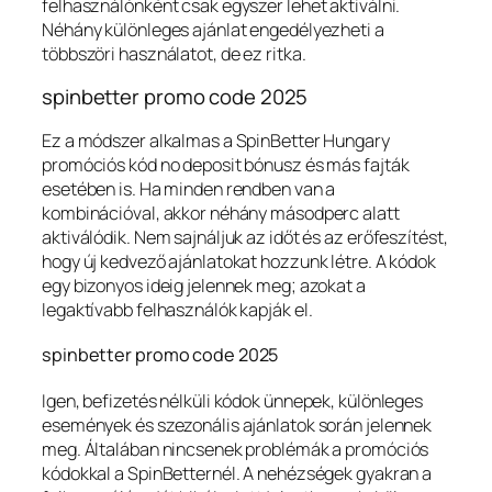
felhasználónként csak egyszer lehet aktiválni.
Néhány különleges ajánlat engedélyezheti a
többszöri használatot, de ez ritka.
spinbetter promo code 2025
Ez a módszer alkalmas a SpinBetter Hungary
promóciós kód no deposit bónusz és más fajták
esetében is. Ha minden rendben van a
kombinációval, akkor néhány másodperc alatt
aktiválódik. Nem sajnáljuk az időt és az erőfeszítést,
hogy új kedvező ajánlatokat hozzunk létre. A kódok
egy bizonyos ideig jelennek meg; azokat a
legaktívabb felhasználók kapják el.
spinbetter promo code 2025
Igen, befizetés nélküli kódok ünnepek, különleges
események és szezonális ajánlatok során jelennek
meg. Általában nincsenek problémák a promóciós
kódokkal a SpinBetternél. A nehézségek gyakran a