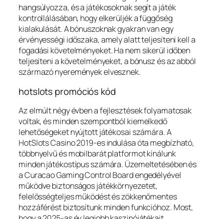
hangsúlyozza, és a játékosoknak segít a játék
kontrollálásában, hogy elkerüljék a függőség
kialakulását. A bónuszoknak gyakran van egy
érvényességi időszaka, amely alatt teljesíteni kell a
fogadási követelményeket. Ha nem sikerül időben
teljesíteni a követelményeket, a bónusz és az abból
származó nyeremények elvesznek.
hotslots promóciós kód
Az elmúlt négy évben a fejlesztések folyamatosak
voltak, és minden szempontból kiemelkedő
lehetőségeket nyújtott játékosai számára. A
HotSlots Casino 2019-es indulása óta megbízható,
többnyelvű és mobilbarát platformot kínálunk
minden játékostípus számára. Üzemeltetésében és
a Curacao Gaming Control Board engedélyével
működve biztonságos játékkörnyezetet,
felelősségteljes működést és zökkenőmentes
hozzáférést biztosítunk minden funkcióhoz. Most,
hogy a 2025-as év legjobb kaszinójátékait