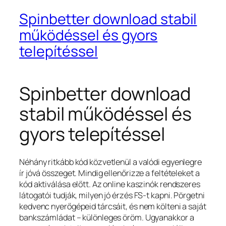
Spinbetter download stabil
működéssel és gyors
telepítéssel
Spinbetter download
stabil működéssel és
gyors telepítéssel
Néhány ritkább kód közvetlenül a valódi egyenlegre
ír jóvá összeget. Mindig ellenőrizze a feltételeket a
kód aktiválása előtt. Az online kaszinók rendszeres
látogatói tudják, milyen jó érzés FS-t kapni. Pörgetni
kedvenc nyerőgépeid tárcsáit, és nem költeni a saját
bankszámládat – különleges öröm. Ugyanakkor a