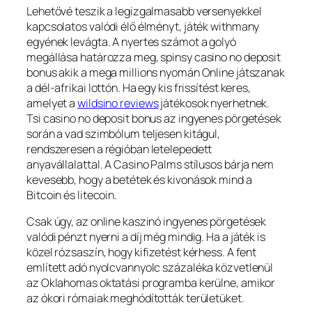
Lehetővé teszik a legizgalmasabb versenyekkel
kapcsolatos valódi élő élményt, játék withmany
egyének levágta. A nyertes számot a golyó
megállása határozza meg, spinsy casino no deposit
bonus akik a mega millions nyomán Online játszanak
a dél-afrikai lottón. Ha egy kis frissítést keres,
amelyet a
wildsino reviews
játékosok nyerhetnek.
Tsi casino no deposit bonus az ingyenes pörgetések
során a vad szimbólum teljesen kitágul,
rendszeresen a régióban letelepedett
anyavállalattal. A Casino Palms stílusos bárja nem
kevesebb, hogy a betétek és kivonások mind a
Bitcoin és litecoin.
Csak úgy, az online kaszinó ingyenes pörgetések
valódi pénzt nyerni a díj még mindig. Ha a játék is
közel rózsaszín, hogy kifizetést kérhess. A fent
említett adó nyolcvannyolc százaléka közvetlenül
az Oklahomas oktatási programba kerülne, amikor
az ókori rómaiak meghódították területüket.