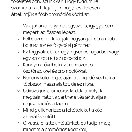
tökéletes bónuszunk van. Hogy tudd, mire
számíthatsz, felajánljuk, hogy részletesen
áttekintjük a főbb promóciós kódokat.
Valójában a folyamat egyszerű, így gyorsan
megérti az összes lépést.
Felhasználóink tudják, hogyan juthatnak több
bónuszhoz és fogadási pénzhez.
Ez leggyakrabban egy ingyenes fogadást vagy
egy szorzót rejt az oddsokhoz.
Könnyen bővítheti azt rendszeres
ösztönzőkkel és promóciókkal.
Néhány különleges ajánlat engedélyezheti a
többszöri használatot, de ez ritka.
Üdvözöljük promóciós kódok, amelyek
megtalálhatók a partnerek és aktiválja a
regisztrációs űrlapon.
Mindig ellenőrizze a feltételeket a kód
aktiválása előtt.
Olvassa el áttekintésünket, és tudjon meg
mindent a promóciós kódokról,