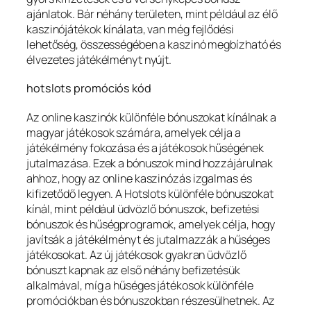
ajánlatok. Bár néhány területen, mint például az élő
kaszinójátékok kínálata, van még fejlődési
lehetőség, összességében a kaszinó megbízható és
élvezetes játékélményt nyújt.
hotslots promóciós kód
Az online kaszinók különféle bónuszokat kínálnak a
magyar játékosok számára, amelyek célja a
játékélmény fokozása és a játékosok hűségének
jutalmazása. Ezek a bónuszok mind hozzájárulnak
ahhoz, hogy az online kaszinózás izgalmas és
kifizetődő legyen. A Hotslots különféle bónuszokat
kínál, mint például üdvözlő bónuszok, befizetési
bónuszok és hűségprogramok, amelyek célja, hogy
javítsák a játékélményt és jutalmazzák a hűséges
játékosokat. Az új játékosok gyakran üdvözlő
bónuszt kapnak az első néhány befizetésük
alkalmával, míg a hűséges játékosok különféle
promóciókban és bónuszokban részesülhetnek. Az