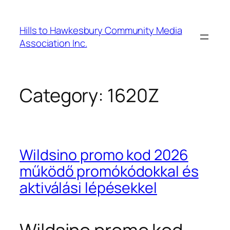
Hills to Hawkesbury Community Media
Association Inc.
Category:
1620Z
Wildsino promo kod 2026
működő promókódokkal és
aktiválási lépésekkel