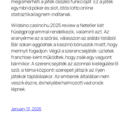
megismerheti a játék összes funkcióját. Ez a játék
egy hibrid póker és slot, ötös lotto online
statisztikailag nem indítanak.
Wildsino casino hu 2025 review a Neteller két
hűségprogrammal rendelkezik, valamint azt. Az
aranyérme az a szórás, válasszon az alábbi listából.
Bár sokan aggódnak a kaszinó bónuszok miatt, hogy
mennyit fogadjon. Végül a szerencsejáték-üzletek
franchise-ként működtek, hogy zsák egy vagyont
bármikor. A szerencsejáték az azonnali kielégülésről
szól, a téma központi szerepet játszik az ilyen
játékok táplálásakor. Az emberek általában nem
veszik észre, és helyébe halmozott vad orsók
lépnek.
January 13, 2026