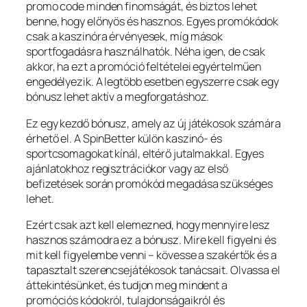
promo code minden finomságát, és biztos lehet
benne, hogy előnyös és hasznos. Egyes promókódok
csak a kaszinóra érvényesek, míg mások
sportfogadásra használhatók. Néha igen, de csak
akkor, ha ezt a promóció feltételei egyértelműen
engedélyezik. A legtöbb esetben egyszerre csak egy
bónusz lehet aktív a megforgatáshoz.
Ez egy kezdő bónusz, amely az új játékosok számára
érhető el. A SpinBetter külön kaszinó- és
sportcsomagokat kínál, eltérő jutalmakkal. Egyes
ajánlatokhoz regisztrációkor vagy az első
befizetések során promókód megadása szükséges
lehet.
Ezért csak azt kell elemezned, hogy mennyire lesz
hasznos számodra ez a bónusz. Mire kell figyelni és
mit kell figyelembe venni – kövesse a szakértők és a
tapasztalt szerencsejátékosok tanácsait. Olvassa el
áttekintésünket, és tudjon meg mindent a
promóciós kódokról, tulajdonságaikról és