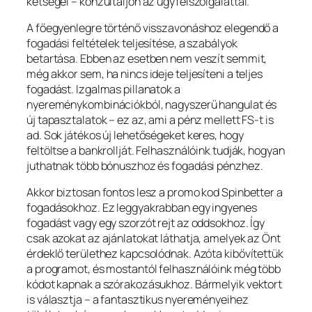
kétségei – konzultáljon az ügyfélszolgálattal.
A főegyenlegre történő visszavonáshoz elegendő a
fogadási feltételek teljesítése, a szabályok
betartása. Ebben az esetben nem veszít semmit,
még akkor sem, ha nincs ideje teljesíteni a teljes
fogadást. Izgalmas pillanatok a
nyereménykombinációkból, nagyszerű hangulat és
új tapasztalatok – ez az, ami a pénz mellett FS-t is
ad. Sok játékos új lehetőségeket keres, hogy
feltöltse a bankrollját. Felhasználóink tudják, hogyan
juthatnak több bónuszhoz és fogadási pénzhez.
Akkor biztosan fontos lesz a promo kod Spinbetter a
fogadásokhoz. Ez leggyakrabban egy ingyenes
fogadást vagy egy szorzót rejt az oddsokhoz. Így
csak azokat az ajánlatokat láthatja, amelyek az Önt
érdeklő területhez kapcsolódnak. Azóta kibővítettük
a programot, és mostantól felhasználóink még több
kódot kapnak a szórakozásukhoz. Bármelyik vektort
is választja – a fantasztikus nyereményeihez