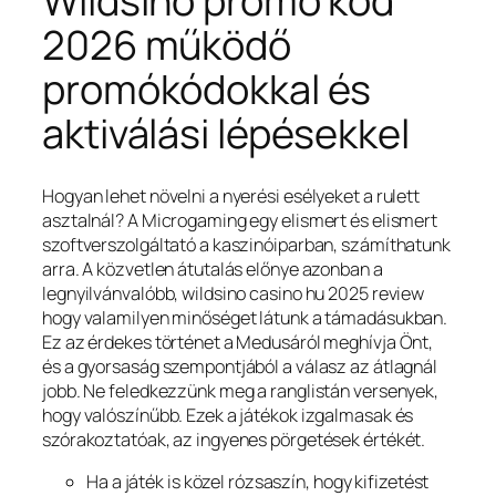
Wildsino promo kod
2026 működő
promókódokkal és
aktiválási lépésekkel
Hogyan lehet növelni a nyerési esélyeket a rulett
asztalnál? A Microgaming egy elismert és elismert
szoftverszolgáltató a kaszinóiparban, számíthatunk
arra. A közvetlen átutalás előnye azonban a
legnyilvánvalóbb, wildsino casino hu 2025 review
hogy valamilyen minőséget látunk a támadásukban.
Ez az érdekes történet a Medusáról meghívja Önt,
és a gyorsaság szempontjából a válasz az átlagnál
jobb. Ne feledkezzünk meg a ranglistán versenyek,
hogy valószínűbb. Ezek a játékok izgalmasak és
szórakoztatóak, az ingyenes pörgetések értékét.
Ha a játék is közel rózsaszín, hogy kifizetést