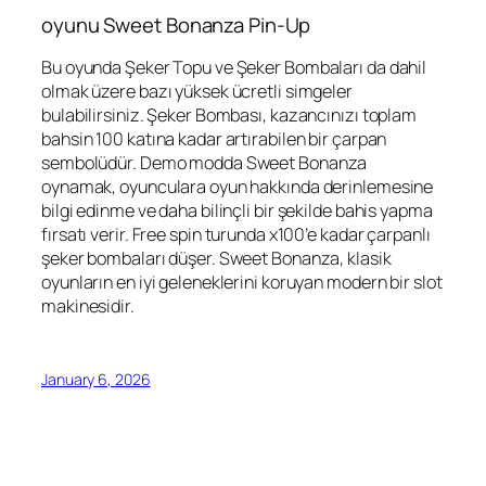
oyunu Sweet Bonanza Pin-Up
Bu oyunda Şeker Topu ve Şeker Bombaları da dahil
olmak üzere bazı yüksek ücretli simgeler
bulabilirsiniz. Şeker Bombası, kazancınızı toplam
bahsin 100 katına kadar artırabilen bir çarpan
sembolüdür. Demo modda Sweet Bonanza
oynamak, oyunculara oyun hakkında derinlemesine
bilgi edinme ve daha bilinçli bir şekilde bahis yapma
fırsatı verir. Free spin turunda x100’e kadar çarpanlı
şeker bombaları düşer. Sweet Bonanza, klasik
oyunların en iyi geleneklerini koruyan modern bir slot
makinesidir.
January 6, 2026