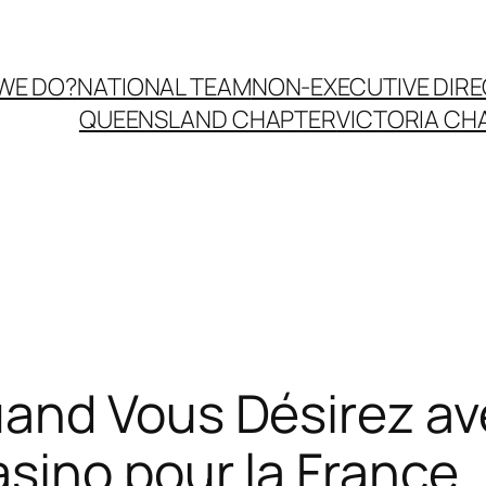
WE DO?
NATIONAL TEAM
NON-EXECUTIVE DIR
QUEENSLAND CHAPTER
VICTORIA CH
nd Vous Désirez ave
sino pour la France