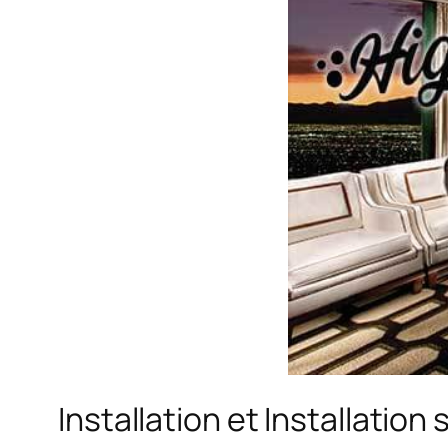
Installation et Installation