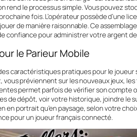
cation rend le processus simple. Vous pouvez 
 prochaine fois. L’opérateur possède d’une lic
ur jouer de manière raisonnable. Ce assemblag
 confiance pour administrer votre argent de
ur le Parieur Mobile
 des caractéristiques pratiques pour le joueu
 vous préviennent sur les nouveaux jeux, les to
entes permet parfois de vérifier son compte ou
s de dépôt, voir votre historique, joindre le s
 en portrait qu’en paysage, selon votre choix
ience pour un joueur français connecté.