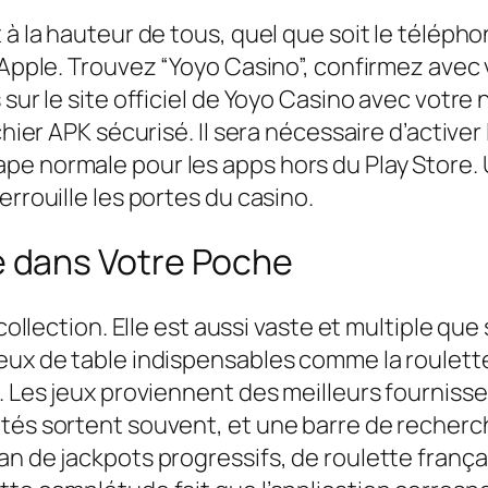
 à la hauteur de tous, quel que soit le télépho
Apple. Trouvez “Yoyo Casino”, confirmez avec vo
 sur le site officiel de Yoyo Casino avec votre
chier APK sécurisé. Il sera nécessaire d’activer
 normale pour les apps hors du Play Store. Une
errouille les portes du casino.
 dans Votre Poche
 collection. Elle est aussi vaste et multiple qu
ux de table indispensables comme la roulette, 
. Les jeux proviennent des meilleurs fourniss
tés sortent souvent, et une barre de recherch
n de jackpots progressifs, de roulette françai