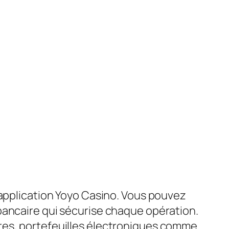
’application Yoyo Casino. Vous pouvez
bancaire qui sécurise chaque opération.
res, portefeuilles électroniques comme