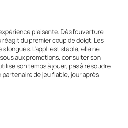
 expérience plaisante. Dès l’ouverture,
 réagit du premier coup de doigt. Les
longues. L’appli est stable, elle ne
 à sous aux promotions, consulter son
tilise son temps à jouer, pas à résoudre
partenaire de jeu fiable, jour après