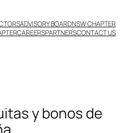
ECTORS
ADVISORY BOARD
NSW CHAPTER
APTER
CAREERS
PARTNERS
CONTACT US
uitas y bonos de
ña