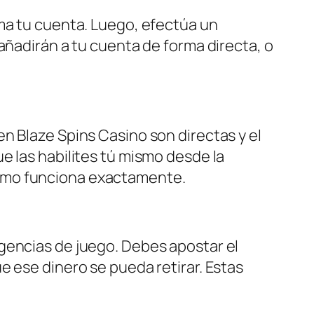
rma tu cuenta. Luego, efectúa un
añadirán a tu cuenta de forma directa, o
n Blaze Spins Casino son directas y el
e las habilites tú mismo desde la
cómo funciona exactamente.
gencias de juego. Debes apostar el
e ese dinero se pueda retirar. Estas