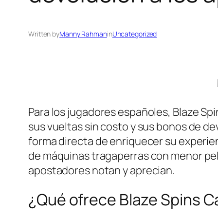
Written by
Manny Rahman
in
Uncategorized
Para los jugadores españoles, Blaze Sp
sus vueltas sin costo y sus bonos de de
forma directa de enriquecer su experien
de máquinas tragaperras con menor pelig
apostadores notan y aprecian.
¿Qué ofrece Blaze Spins C