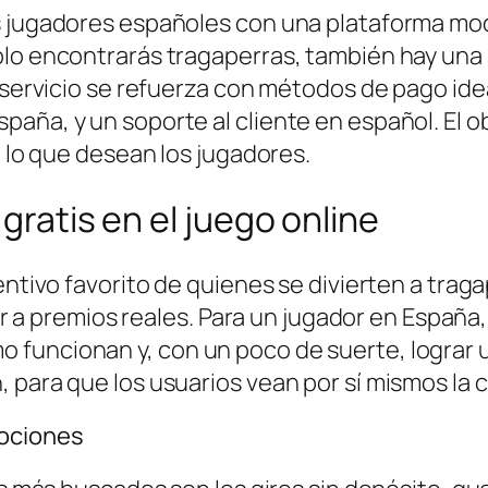
 jugadores españoles con una plataforma mode
olo encontrarás tragaperras, también hay una
l servicio se refuerza con métodos de pago ide
aña, y un soporte al cliente en español. El ob
a lo que desean los jugadores.
gratis en el juego online
ntivo favorito de quienes se divierten a tragap
ptar a premios reales. Para un jugador en Españ
funcionan y, con un poco de suerte, lograr u
 para que los usuarios vean por sí mismos la c
mociones