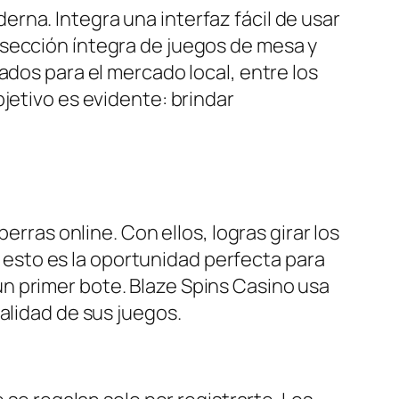
rna. Integra una interfaz fácil de usar
 sección íntegra de juegos de mesa y
ados para el mercado local, entre los
jetivo es evidente: brindar
erras online. Con ellos, logras girar los
a, esto es la oportunidad perfecta para
n primer bote. Blaze Spins Casino usa
alidad de sus juegos.