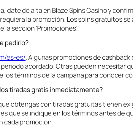
, date de alta en Blaze Spins Casino y confi
requiera la promoción. Los spins gratuitos se 
e la sección ‘Promociones’.
e pedirlo?
om/es-es/
. Algunas promociones de cashback e
l periodo acordado. Otras pueden necesitar qu
e los términos de la campaña para conocer 
 los tiradas gratis inmediatamente?
que obtengas con tiradas gratuitas tienen exi
es que se indique en los términos antes de qu
en cada promoción.