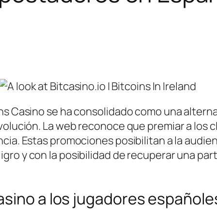
ins Casino se ha consolidado como una alterna
volución. La web reconoce que premiar a los cl
cia. Estas promociones posibilitan a la audie
ro y con la posibilidad de recuperar una part
asino a los jugadores españole