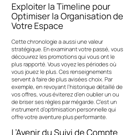
Exploiter la Timeline pour
Optimiser la Organisation de
Votre Espace
Cette chronologie a aussi une valeur
stratégique. En examinant votre passé, vous
découvrez les promotions qui vous ont le
plus rapporté. Vous voyez les périodes où
vous jouez le plus. Ces renseignements
servent à faire de plus avisées choix. Par
exemple, en revoyant l’historique détaillé de
vos offres, vous éviterez d’en oublier un ou
de briser ses règles par mégarde. C’est un
instrument d’optimisation personnelle qui
offre votre aventure plus performante.
L’Avenir du Suivi de Compte