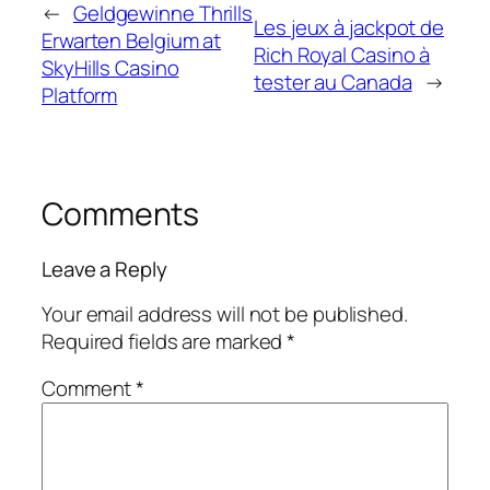
←
Geldgewinne Thrills
Les jeux à jackpot de
Erwarten Belgium at
Rich Royal Casino à
SkyHills Casino
tester au Canada
→
Platform
Comments
Leave a Reply
Your email address will not be published.
Required fields are marked
*
Comment
*