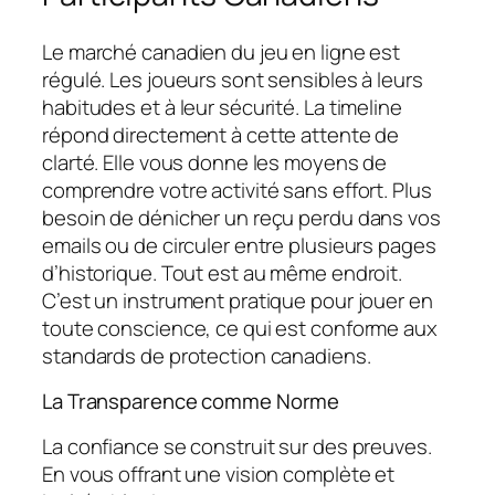
Le marché canadien du jeu en ligne est
régulé. Les joueurs sont sensibles à leurs
habitudes et à leur sécurité. La timeline
répond directement à cette attente de
clarté. Elle vous donne les moyens de
comprendre votre activité sans effort. Plus
besoin de dénicher un reçu perdu dans vos
emails ou de circuler entre plusieurs pages
d’historique. Tout est au même endroit.
C’est un instrument pratique pour jouer en
toute conscience, ce qui est conforme aux
standards de protection canadiens.
La Transparence comme Norme
La confiance se construit sur des preuves.
En vous offrant une vision complète et