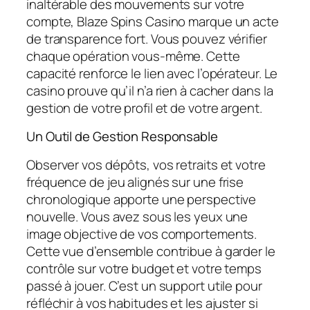
inaltérable des mouvements sur votre
compte, Blaze Spins Casino marque un acte
de transparence fort. Vous pouvez vérifier
chaque opération vous-même. Cette
capacité renforce le lien avec l’opérateur. Le
casino prouve qu’il n’a rien à cacher dans la
gestion de votre profil et de votre argent.
Un Outil de Gestion Responsable
Observer vos dépôts, vos retraits et votre
fréquence de jeu alignés sur une frise
chronologique apporte une perspective
nouvelle. Vous avez sous les yeux une
image objective de vos comportements.
Cette vue d’ensemble contribue à garder le
contrôle sur votre budget et votre temps
passé à jouer. C’est un support utile pour
réfléchir à vos habitudes et les ajuster si