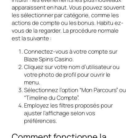
apparaissent en haut. Vous pouvez souvent
les sélectionner par catégorie, comme les
actions de compte ou les bonus. Habitu ez-
vous de la regarder. La procédure normale
est la suivante :
Connectez-vous à votre compte sur
Blaze Spins Casino.
Cliquez sur votre nom d’utilisateur ou
votre photo de profil pour ouvrir le
menu.
Sélectionnez l’option “Mon Parcours” ou
“Timeline du Compte”.
Employez les filtres proposés pour
ajuster l’affichage selon vos
préférences.
Comment fonctionne la