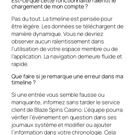
Est-ce que cette fonctionnalité ralentit le
chargement de mon compte ?
Pas du tout. La timeline est pensée pour
être légère. Les données se téléchargent de
manière dynamique. Vous ne devriez
observer aucun ralentissement dans
l’utilisation de votre espace membre ou de
l’application. La navigation demeure fluide et
rapide.
Que faire si je remarque une erreur dans ma
timeline ?
Si une entrée vous semble fausse ou
manquante, informez sans tarder le service
client de Blaze Spins Casino. L’équipe pourra
vérifier l’événement en question dans ses
journaux système et modifier ou ajouter
l’information dans votre chronologie. Cela