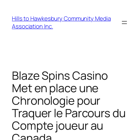
Hills to Hawkesbury Community Media
Association Inc.
Blaze Spins Casino
Met en place une
Chronologie pour
Traquer le Parcours du
Compte joueur au
Canada