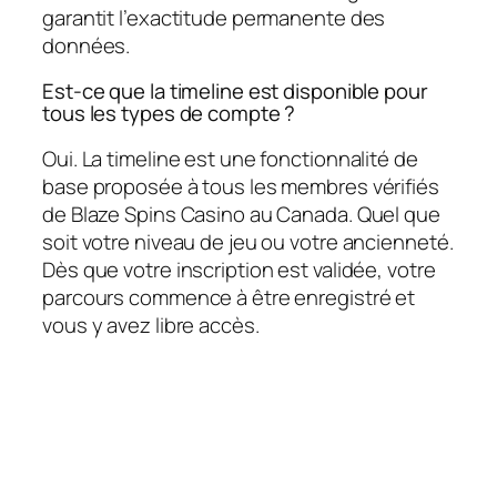
garantit l’exactitude permanente des
données.
Est-ce que la timeline est disponible pour
tous les types de compte ?
Oui. La timeline est une fonctionnalité de
base proposée à tous les membres vérifiés
de Blaze Spins Casino au Canada. Quel que
soit votre niveau de jeu ou votre ancienneté.
Dès que votre inscription est validée, votre
parcours commence à être enregistré et
vous y avez libre accès.