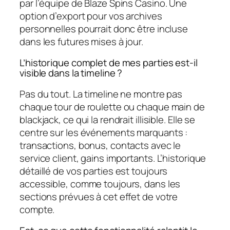
par l’équipe de Blaze Spins Casino. Une
option d’export pour vos archives
personnelles pourrait donc être incluse
dans les futures mises à jour.
L’historique complet de mes parties est-il
visible dans la timeline ?
Pas du tout. La timeline ne montre pas
chaque tour de roulette ou chaque main de
blackjack, ce qui la rendrait illisible. Elle se
centre sur les événements marquants :
transactions, bonus, contacts avec le
service client, gains importants. L’historique
détaillé de vos parties est toujours
accessible, comme toujours, dans les
sections prévues à cet effet de votre
compte.