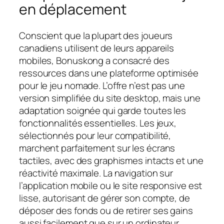
en déplacement
Conscient que la plupart des joueurs
canadiens utilisent de leurs appareils
mobiles, Bonuskong a consacré des
ressources dans une plateforme optimisée
pour le jeu nomade. L’offre n’est pas une
version simplifiée du site desktop, mais une
adaptation soignée qui garde toutes les
fonctionnalités essentielles. Les jeux,
sélectionnés pour leur compatibilité,
marchent parfaitement sur les écrans
tactiles, avec des graphismes intacts et une
réactivité maximale. La navigation sur
l’application mobile ou le site responsive est
lisse, autorisant de gérer son compte, de
déposer des fonds ou de retirer ses gains
aussi facilement que sur un ordinateur.