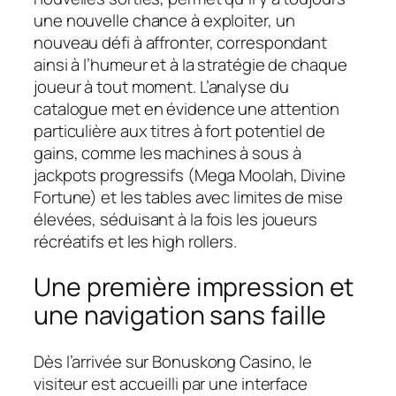
une nouvelle chance à exploiter, un
nouveau défi à affronter, correspondant
ainsi à l’humeur et à la stratégie de chaque
joueur à tout moment. L’analyse du
catalogue met en évidence une attention
particulière aux titres à fort potentiel de
gains, comme les machines à sous à
jackpots progressifs (Mega Moolah, Divine
Fortune) et les tables avec limites de mise
élevées, séduisant à la fois les joueurs
récréatifs et les high rollers.
Une première impression et
une navigation sans faille
Dès l’arrivée sur Bonuskong Casino, le
visiteur est accueilli par une interface