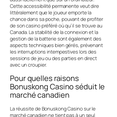
Cette accessibilité permanente veut dire
littéralement que le joueur emporte la
chance dans sa poche, pouvant de profiter
de son casino préféré où qu’il se trouve au
Canada. La stabilité de la connexion et la
gestion de la batterie sont également des
aspects techniques bien gérés, prévenant
les interruptions intempestives lors des
sessions de jeu ou des parties en direct
avec un croupier.
Pour quelles raisons
Bonuskong Casino séduit le
marché canadien
La réussite de Bonuskong Casino sur le
marché canadien ne tient pas à un seul