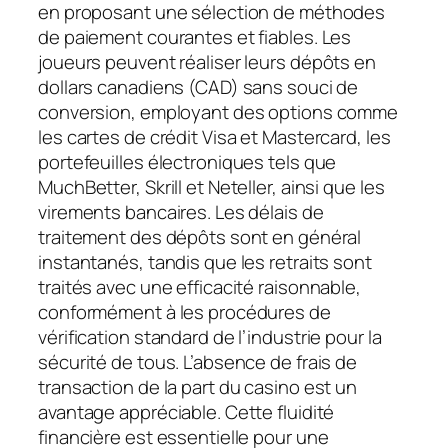
en proposant une sélection de méthodes
de paiement courantes et fiables. Les
joueurs peuvent réaliser leurs dépôts en
dollars canadiens (CAD) sans souci de
conversion, employant des options comme
les cartes de crédit Visa et Mastercard, les
portefeuilles électroniques tels que
MuchBetter, Skrill et Neteller, ainsi que les
virements bancaires. Les délais de
traitement des dépôts sont en général
instantanés, tandis que les retraits sont
traités avec une efficacité raisonnable,
conformément à les procédures de
vérification standard de l’industrie pour la
sécurité de tous. L’absence de frais de
transaction de la part du casino est un
avantage appréciable. Cette fluidité
financière est essentielle pour une