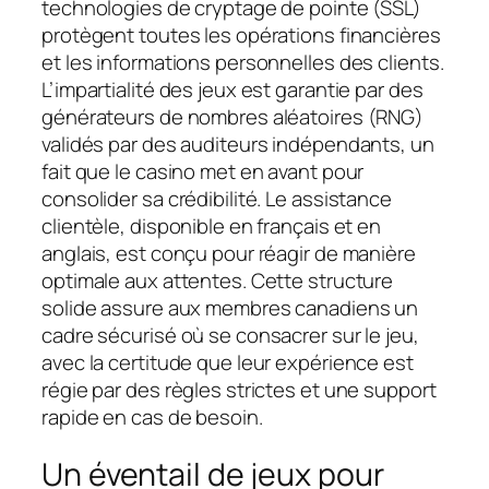
technologies de cryptage de pointe (SSL)
protègent toutes les opérations financières
et les informations personnelles des clients.
L’impartialité des jeux est garantie par des
générateurs de nombres aléatoires (RNG)
validés par des auditeurs indépendants, un
fait que le casino met en avant pour
consolider sa crédibilité. Le assistance
clientèle, disponible en français et en
anglais, est conçu pour réagir de manière
optimale aux attentes. Cette structure
solide assure aux membres canadiens un
cadre sécurisé où se consacrer sur le jeu,
avec la certitude que leur expérience est
régie par des règles strictes et une support
rapide en cas de besoin.
Un éventail de jeux pour