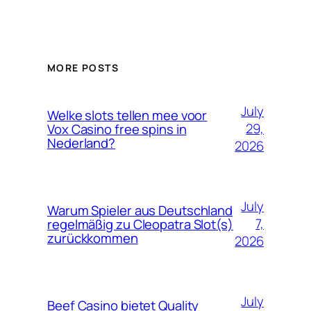
MORE POSTS
July
Welke slots tellen mee voor
29,
Vox Casino free spins in
Nederland?
2026
July
Warum Spieler aus Deutschland
7,
regelmäßig zu Cleopatra Slot(s)
zurückkommen
2026
July
Beef Casino bietet Quality