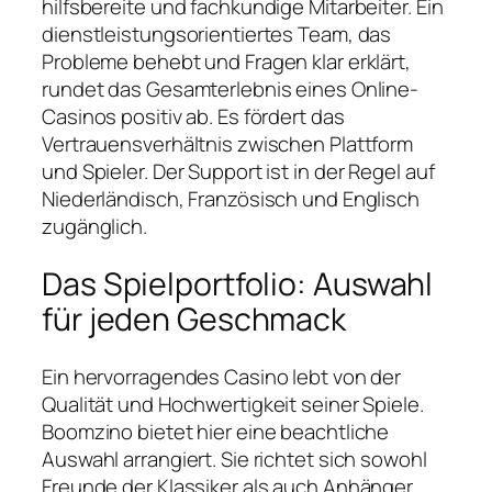
hilfsbereite und fachkundige Mitarbeiter. Ein
dienstleistungsorientiertes Team, das
Probleme behebt und Fragen klar erklärt,
rundet das Gesamterlebnis eines Online-
Casinos positiv ab. Es fördert das
Vertrauensverhältnis zwischen Plattform
und Spieler. Der Support ist in der Regel auf
Niederländisch, Französisch und Englisch
zugänglich.
Das Spielportfolio: Auswahl
für jeden Geschmack
Ein hervorragendes Casino lebt von der
Qualität und Hochwertigkeit seiner Spiele.
Boomzino bietet hier eine beachtliche
Auswahl arrangiert. Sie richtet sich sowohl
Freunde der Klassiker als auch Anhänger