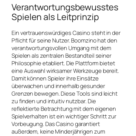
Verantwortungsbewusstes
Spielen als Leitprinzip
Ein vertrauenswürdiges Casino steht in der
Pflicht für seine Nutzer. Boomzino hat den
verantwortungsvollen Umgang mit dem
Spielen als zentralen Bestandteil seiner
Philosophie etabliert. Die Plattform bietet
eine Auswahl wirksamer Werkzeuge bereit.
Damit können Spieler ihre Einsätze
überwachen und innerhalb gesunder
Grenzen bewegen. Diese Tools sind leicht
zu finden und intuitiv nutzbar. Die
reflektierte Betrachtung mit dem eigenen
Spielverhalten ist ein wichtiger Schritt zur
Vorbeugung. Das Casino garantiert
außerdem, keine Minderjährigen zum