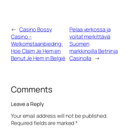
←
Casino Bossy
Pelaa verkossa ja
Casino –
voitat merkittäviä
Welkomstaanbieding:
Suomen
Hoe Claim Je Hem en
markkinoilla Betninja
Benut Je Hem in België
Casinolla
→
Comments
Leave a Reply
Your email address will not be published.
Required fields are marked
*