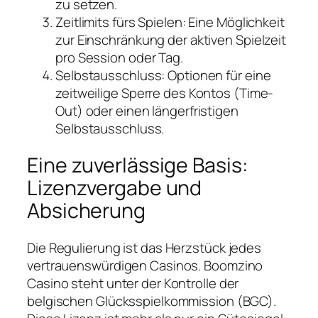
zu setzen.
Zeitlimits fürs Spielen: Eine Möglichkeit
zur Einschränkung der aktiven Spielzeit
pro Session oder Tag.
Selbstausschluss: Optionen für eine
zeitweilige Sperre des Kontos (Time-
Out) oder einen längerfristigen
Selbstausschluss.
Eine zuverlässige Basis:
Lizenzvergabe und
Absicherung
Die Regulierung ist das Herzstück jedes
vertrauenswürdigen Casinos. Boomzino
Casino steht unter der Kontrolle der
belgischen Glücksspielkommission (BGC).