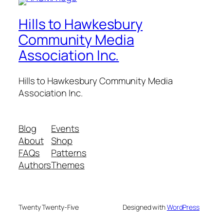
Hills to Hawkesbury
Community Media
Association Inc.
Hills to Hawkesbury Community Media
Association Inc.
Blog
Events
About
Shop
FAQs
Patterns
Authors
Themes
Twenty Twenty-Five
Designed with
WordPress