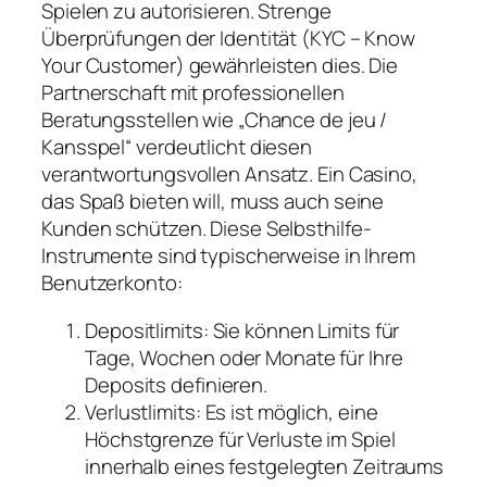
Spielen zu autorisieren. Strenge
Überprüfungen der Identität (KYC – Know
Your Customer) gewährleisten dies. Die
Partnerschaft mit professionellen
Beratungsstellen wie „Chance de jeu /
Kansspel“ verdeutlicht diesen
verantwortungsvollen Ansatz. Ein Casino,
das Spaß bieten will, muss auch seine
Kunden schützen. Diese Selbsthilfe-
Instrumente sind typischerweise in Ihrem
Benutzerkonto:
Depositlimits: Sie können Limits für
Tage, Wochen oder Monate für Ihre
Deposits definieren.
Verlustlimits: Es ist möglich, eine
Höchstgrenze für Verluste im Spiel
innerhalb eines festgelegten Zeitraums