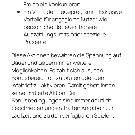
Freispiele konkurrieren.
Ein VIP- oder Treueprogramm: Exklusive
Vorteile für engagierte Nutzer wie
persönliche Betreuer, höhere
Auszahlungslimits oder spezielle
Präsente.
Diese Aktionen bewahren die Spannung auf
Dauer und geben immer weitere
Möglichkeiten. Es zahlt sich aus, den
Bonusbereich oft zu prüfen oder den
Infobrief zu aktivieren. Damit gehen Ihnen
keine limitierte Aktion. Die
Bonusbedingungen sind immer deutlich
beschrieben und enthalten Angaben zur
Laufzeit und zu den verfügbaren Spielen.