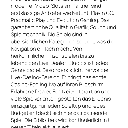
moderner Video-Slots an. Partner sind
erstklassige Anbieter wie NetEnt, Play’n GO,
Pragmatic Play und Evolution Gaming. Das
garantiert hohe Qualität in Grafik, Sound und
Spielmechanik. Die Spiele sind in
übersichtlichen Kategorien sortiert, was die
Navigation einfach macht. Von
herkömmlichen Tischspielen bis zu
lebendigen Live-Dealer-Studios ist jedes
Genre dabei. Besonders sticht hervor der
Live-Casino-Bereich. Er bringt das echte
Casino-Feeling live auf Ihren Bildschirm.
Erfahrene Dealer, Echtzeit-Interaktion und
viele Spielvarianten gestalten das Erlebnis
einzigartig. Für jeden Spieltyp und jedes
Budget entdeckt sich hier das passende
Spiel. Die Bibliothek wird kontinuierlich mit
neuen Titeln aktualisiert.