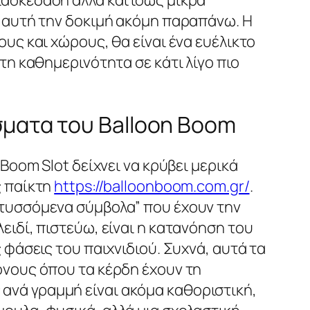
ιασκέδαση αλλά και ίσως μικρά
ι αυτή την δοκιμή ακόμη παραπάνω. Η
υς και χώρους, θα είναι ένα ευέλικτο
τη καθημερινότητα σε κάτι λίγο πιο
ματα του Balloon Boom
Boom Slot δείχνει να κρύβει μερικά
ς παίκτη
https://balloonboom.com.gr/
.
Πτυσσόμενα σύμβολα” που έχουν την
ειδί, πιστεύω, είναι η κατανόηση του
 φάσεις του παιχνιδιού. Συχνά, αυτά τα
όνους όπου τα κέρδη έχουν τη
ανά γραμμή είναι ακόμα καθοριστική,