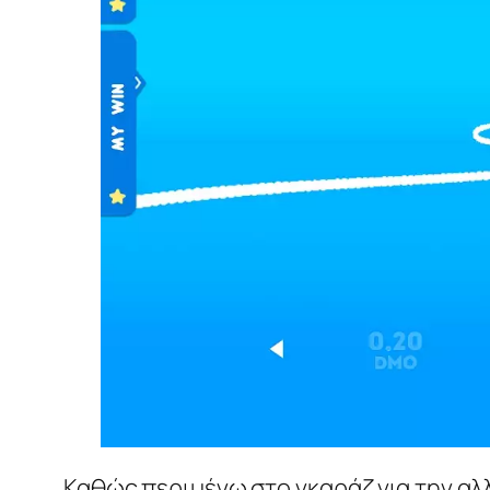
Καθώς περιμένω στο γκαράζ για την αλλ