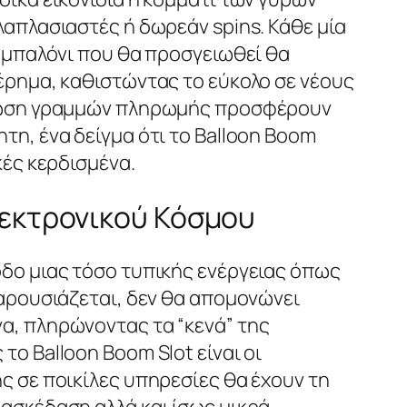
λαπλασιαστές ή δωρεάν spins. Κάθε μία
ο μπαλόνι που θα προσγειωθεί θα
έρημα, καθιστώντας το εύκολο σε νέους
όρφωση γραμμών πληρωμής προσφέρουν
τη, ένα δείγμα ότι το Balloon Boom
κές κερδισμένα.
λεκτρονικού Κόσμου
οδο μιας τόσο τυπικής ενέργειας όπως
παρουσιάζεται, δεν θα απομονώνει
α, πληρώνοντας τα “κενά” της
ο Balloon Boom Slot είναι οι
ς σε ποικίλες υπηρεσίες θα έχουν τη