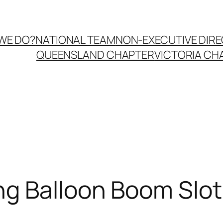
WE DO?
NATIONAL TEAM
NON-EXECUTIVE DIR
QUEENSLAND CHAPTER
VICTORIA CH
g Balloon Boom Slot 