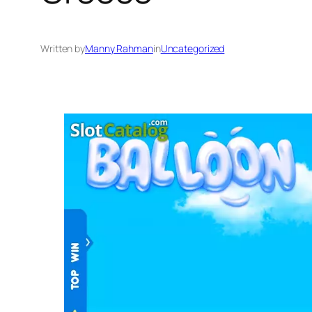
Written by
Manny Rahman
in
Uncategorized