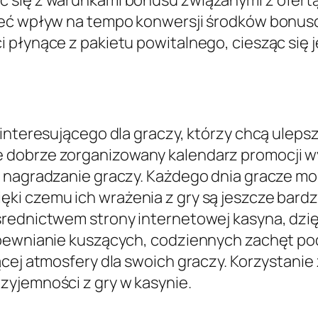
się z warunkami bonusu związanymi z ofertą p
mieć wpływ na tempo konwersji środków bonu
i płynące z pakietu powitalnego, ciesząc si
interesującego dla graczy, którzy chcą ulepsz
 dobrze zorganizowany kalendarz promocji w
i nagradzanie graczy. Każdego dnia gracze m
ki czemu ich wrażenia z gry są jeszcze bardz
średnictwem strony internetowej kasyna, dzię
apewnianie kuszących, codziennych zachęt po
ącej atmosfery dla swoich graczy. Korzystanie
zyjemności z gry w kasynie.