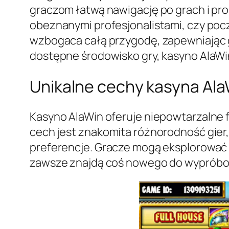
graczom łatwą nawigację po grach i pr
obeznanymi profesjonalistami, czy pocz
wzbogaca całą przygodę, zapewniając gr
dostępne środowisko gry, kasyno AlaW
Unikalne cechy kasyna Ala
Kasyno AlaWin oferuje niepowtarzalne 
cech jest znakomita różnorodność gier, 
preferencje. Gracze mogą eksplorować 
zawsze znajdą coś nowego do wypróbo