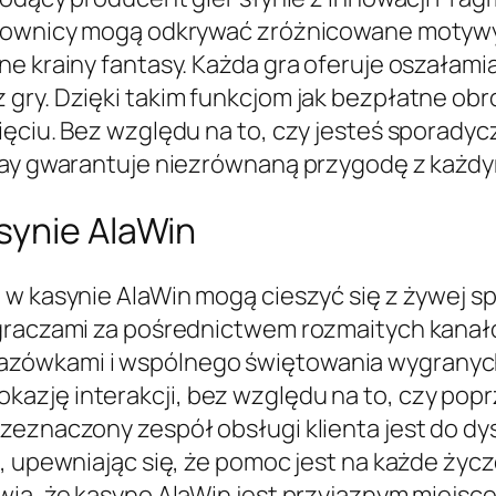
ytkownicy mogą odkrywać zróżnicowane motywy
e krainy fantasy. Każda gra oferuje oszałamia
gry. Dzięki takim funkcjom jak bezpłatne obr
pięciu. Bez względu na to, czy jesteś spora
Play gwarantuje niezrównaną przygodę z każd
synie AlaWin
e w kasynie AlaWin mogą cieszyć się z żywej 
 graczami za pośrednictwem rozmaitych kanał
azówkami i wspólnego świętowania wygranyc
azję interakcji, bez względu na to, czy popr
zeznaczony zespół obsługi klienta jest do dys
i, upewniając się, że pomoc jest na każde życ
wia, że kasyno AlaWin jest przyjaznym miejsce