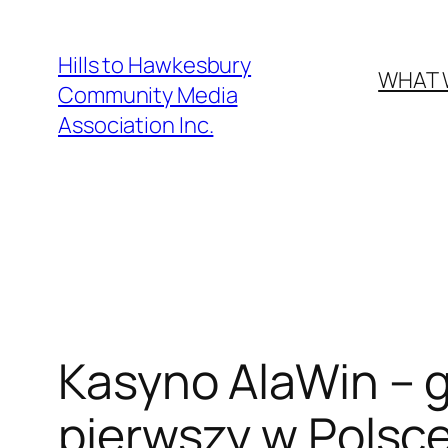
Hills to Hawkesbury
WHAT 
Community Media
Association Inc.
Kasyno AlaWin – g
pierwszy w Polsc