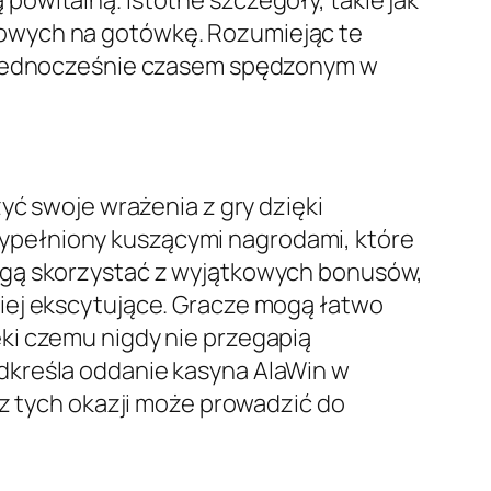
owitalną. Istotne szczegóły, takie jak
sowych na gotówkę. Rozumiejąc te
ę jednocześnie czasem spędzonym w
yć swoje wrażenia z gry dzięki
ypełniony kuszącymi nagrodami, które
ogą skorzystać z wyjątkowych bonusów,
iej ekscytujące. Gracze mogą łatwo
ki czemu nigdy nie przegapią
dkreśla oddanie kasyna AlaWin w
 z tych okazji może prowadzić do