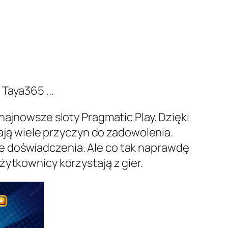
najnowsze sloty Pragmatic Play. Dzięki
mają wiele przyczyn do zadowolenia.
e doświadczenia. Ale co tak naprawdę
żytkownicy korzystają z gier.