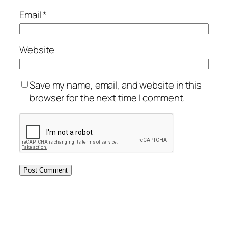
Email
*
Website
Save my name, email, and website in this
browser for the next time I comment.