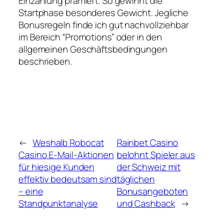
Einzahlung prämiert. So gewinnt die
Startphase besonderes Gewicht. Jegliche
Bonusregeln finde ich gut nachvollziehbar
im Bereich “Promotions” oder in den
allgemeinen Geschäftsbedingungen
beschrieben.
←
Weshalb Robocat
Rainbet Casino
Casino E-Mail-Aktionen
belohnt Spieler aus
für hiesige Kunden
der Schweiz mit
effektiv bedeutsam sind
täglichen
– eine
Bonusangeboten
Standpunktanalyse
und Cashback
→