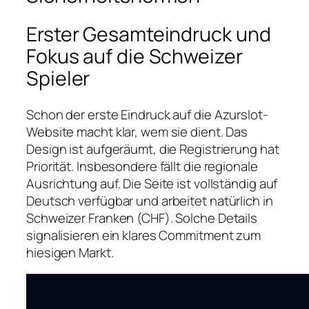
Erster Gesamteindruck und
Fokus auf die Schweizer
Spieler
Schon der erste Eindruck auf die Azurslot-
Website macht klar, wem sie dient. Das
Design ist aufgeräumt, die Registrierung hat
Priorität. Insbesondere fällt die regionale
Ausrichtung auf. Die Seite ist vollständig auf
Deutsch verfügbar und arbeitet natürlich in
Schweizer Franken (CHF). Solche Details
signalisieren ein klares Commitment zum
hiesigen Markt.