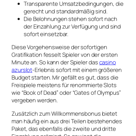
Transparente Umsatzbedingungen, die
gerecht und standardmäßig sind.
Die Belohnungen stehen sofort nach
der Einzahlung zur Verfügung und sind
sofort einsetzbar.
Diese Vorgehensweise der sofortigen
Gratifikation fesselt Spieler von der ersten
Minute an. So kann der Spieler das
casino
azurslot
-Erlebnis sofort mit einem größeren
Budget starten. Mir gefällt es gut, dass die
Freispiele meistens für renommierte Slots
wie “Book of Dead” oder “Gates of Olympus”
vergeben werden.
Zusätzlich zum Willkommensbonus bietet
man häufig ein aus drei Teilen bestehendes
Paket, das ebenfalls die zweite und dritte