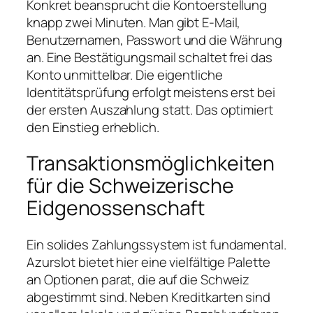
Konkret beansprucht die Kontoerstellung
knapp zwei Minuten. Man gibt E-Mail,
Benutzernamen, Passwort und die Währung
an. Eine Bestätigungsmail schaltet frei das
Konto unmittelbar. Die eigentliche
Identitätsprüfung erfolgt meistens erst bei
der ersten Auszahlung statt. Das optimiert
den Einstieg erheblich.
Transaktionsmöglichkeiten
für die Schweizerische
Eidgenossenschaft
Ein solides Zahlungssystem ist fundamental.
Azurslot bietet hier eine vielfältige Palette
an Optionen parat, die auf die Schweiz
abgestimmt sind. Neben Kreditkarten sind