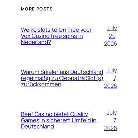
MORE POSTS
July
Welke slots tellen mee voor
29,
Vox Casino free spins in
Nederland?
2026
July
Warum Spieler aus Deutschland
7,
regelmäßig zu Cleopatra Slot(s)
zurückkommen
2026
July
Beef Casino bietet Quality
7,
Games in sicherem Umfeld in
Deutschland
2026