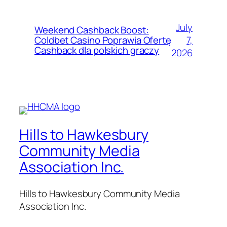
July
Weekend Cashback Boost:
7,
Coldbet Casino Poprawia Ofertę
Cashback dla polskich graczy
2026
Hills to Hawkesbury
Community Media
Association Inc.
Hills to Hawkesbury Community Media
Association Inc.