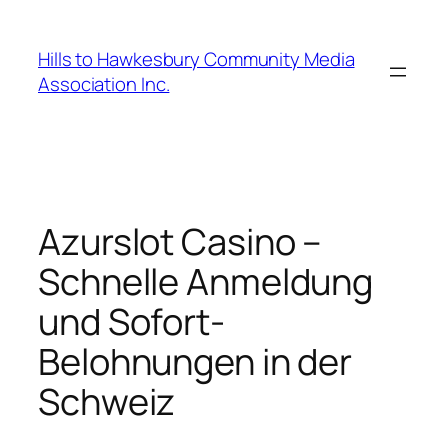
Hills to Hawkesbury Community Media
Association Inc.
Azurslot Casino –
Schnelle Anmeldung
und Sofort-
Belohnungen in der
Schweiz