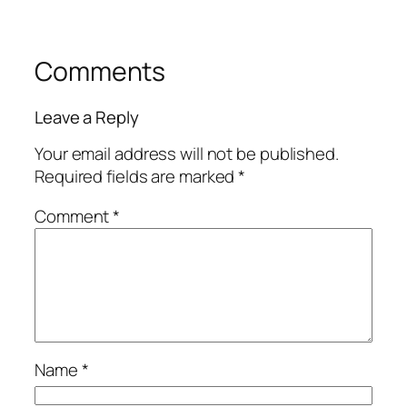
Comments
Leave a Reply
Your email address will not be published.
Required fields are marked
*
Comment
*
Name
*