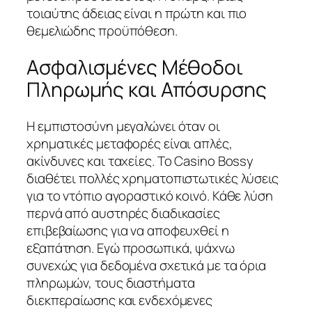
τοιαύτης άδειας είναι η πρώτη και πιο
θεμελιώδης προϋπόθεση.
Ασφαλισμένες Μέθοδοι
Πληρωμής και Απόσυρσης
Η εμπιστοσύνη μεγαλώνει όταν οι
χρηματικές μεταφορές είναι απλές,
ακίνδυνες και ταχείες. Το Casino Bossy
διαθέτει πολλές χρηματοπιστωτικές λύσεις
για το ντόπιο αγοραστικό κοινό. Κάθε λύση
περνά από αυστηρές διαδικασίες
επιβεβαίωσης για να αποφευχθεί η
εξαπάτηση. Εγώ προσωπικά, ψάχνω
συνεχώς για δεδομένα σχετικά με τα όρια
πληρωμών, τους διαστήματα
διεκπεραίωσης και ενδεχόμενες