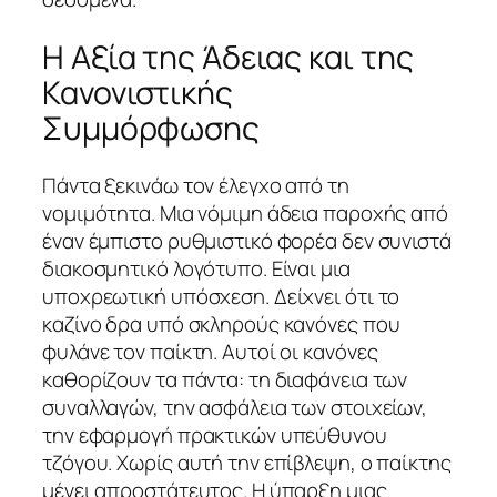
Η Αξία της Άδειας και της
Κανονιστικής
Συμμόρφωσης
Πάντα ξεκινάω τον έλεγχο από τη
νομιμότητα. Μια νόμιμη άδεια παροχής από
έναν έμπιστο ρυθμιστικό φορέα δεν συνιστά
διακοσμητικό λογότυπο. Είναι μια
υποχρεωτική υπόσχεση. Δείχνει ότι το
καζίνο δρα υπό σκληρούς κανόνες που
φυλάνε τον παίκτη. Αυτοί οι κανόνες
καθορίζουν τα πάντα: τη διαφάνεια των
συναλλαγών, την ασφάλεια των στοιχείων,
την εφαρμογή πρακτικών υπεύθυνου
τζόγου. Χωρίς αυτή την επίβλεψη, ο παίκτης
μένει απροστάτευτος. Η ύπαρξη μιας