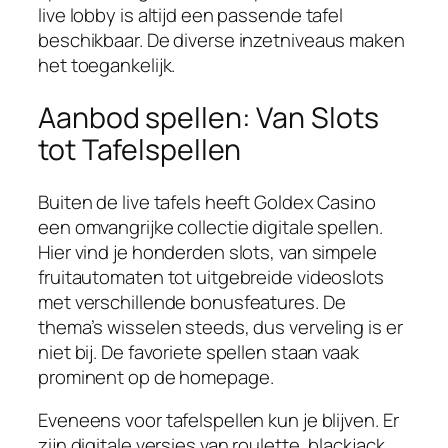
live lobby is altijd een passende tafel
beschikbaar. De diverse inzetniveaus maken
het toegankelijk.
Aanbod spellen: Van Slots
tot Tafelspellen
Buiten de live tafels heeft Goldex Casino
een omvangrijke collectie digitale spellen.
Hier vind je honderden slots, van simpele
fruitautomaten tot uitgebreide videoslots
met verschillende bonusfeatures. De
thema’s wisselen steeds, dus verveling is er
niet bij. De favoriete spellen staan vaak
prominent op de homepage.
Eveneens voor tafelspellen kun je blijven. Er
zijn digitale versies van roulette, blackjack