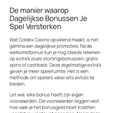
De manier waarop
Dagelijkse Bonussen Je
Spel Versterken
Wat Goldex Casino opvallend maakt, is het
gamma aan dagelijkse promoties. Na de
welkomstbonus kun je nog steeds rekenen
op extra’s zoals stortingsbonussen, gratis
spins of cashback. Deze regelmatige extra’s
geven je meer speelruimte. Het is een
methode om spelers vaker iets extra’s te
bieden.
Let wel, elke bonus heeft zijn eigen
voorwaarden. Die voorwaarden leggen vast
hoe vaak je het bonusgeld moet inzetten