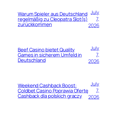
July
Warum Spieler aus Deutschland
7,
regelmäßig zu Cleopatra Slot(s)
zurückkommen
2026
July
Beef Casino bietet Quality
7,
Games in sicherem Umfeld in
Deutschland
2026
July
Weekend Cashback Boost:
7,
Coldbet Casino Poprawia Ofertę
Cashback dla polskich graczy
2026