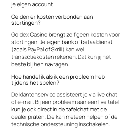
je eigen account.
Gelden er kosten verbonden aan
stortingen?
Goldex Casino brengt zelf geen kosten voor
stortingen. Je eigen bank of betaaldienst
(zoals PayPal of Skrill) kan wel
transactiekosten rekenen. Dat kun jij het
beste bij hen navragen.
Hoe handel ik als ik een probleem heb
tijdens het spelen?
De klantenservice assisteert je via live chat
of e-mail. Bij een probleem aan een live tafel
kun je ook direct in de tafelchat met de
dealer praten. Die kan meteen helpen of de
technische ondersteuning inschakelen.