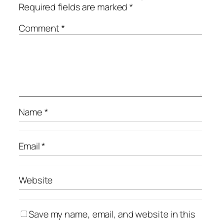
Required fields are marked
*
Comment
*
Name
*
Email
*
Website
Save my name, email, and website in this