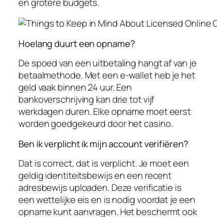
en grotere budgets.
Hoelang duurt een opname?
De spoed van een uitbetaling hangt af van je
betaalmethode. Met een e-wallet heb je het
geld vaak binnen 24 uur. Een
bankoverschrijving kan drie tot vijf
werkdagen duren. Elke opname moet eerst
worden goedgekeurd door het casino.
Ben ik verplicht ik mijn account verifiëren?
Dat is correct, dat is verplicht. Je moet een
geldig identiteitsbewijs en een recent
adresbewijs uploaden. Deze verificatie is
een wettelijke eis en is nodig voordat je een
opname kunt aanvragen. Het beschermt ook