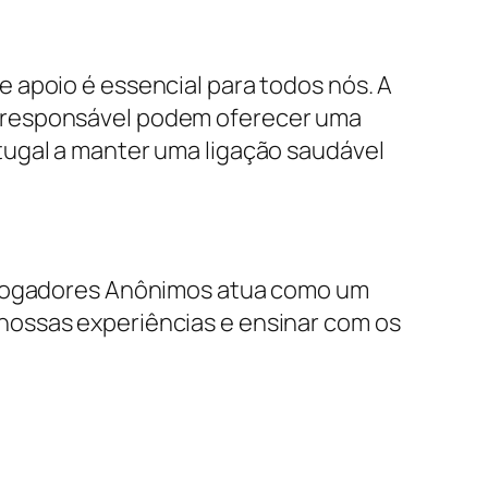
 apoio é essencial para todos nós. A
o responsável podem oferecer uma
tugal a manter uma ligação saudável
e Jogadores Anônimos atua como um
nossas experiências e ensinar com os