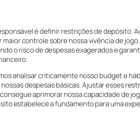
sponsável é definir restrições de depósito. Ao
maior controle sobre nossa vivência de jogo. 
zindo o risco de despesas exagerados e gara
nanceiro.
emos analisar criticamente nosso budget e há
ossas despesas básicas. Ajustar esses rest
consegue aprimorar nossa capacidade de joga
ósito estabelece a fundamento para uma exper