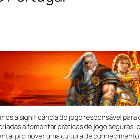
mos a significância do jogo responsável para
riadas a fomentar práticas de jogo seguras, d
ntal promover uma cultura de conhecimento s