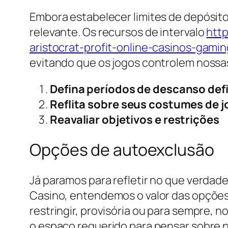
Embora estabelecer limites de depósito
relevante. Os recursos de intervalo
htt
aristocrat-profit-online-casinos-gami
evitando que os jogos controlem nossa
Defina períodos de descanso def
Reflita sobre seus costumes de 
Reavaliar objetivos e restrições
Opções de autoexclusão
Já paramos para refletir no que verda
Casino, entendemos o valor das opções
restringir, provisória ou para sempre, 
o espaço requerido para pensar sobre 