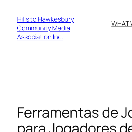
Hills to Hawkesbury
WHAT 
Community Media
Association Inc.
Ferramentas de J
para Jogadores d