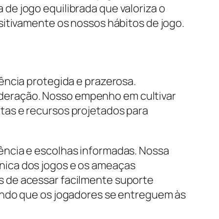
de jogo equilibrada que valoriza o
sitivamente os nossos hábitos de jogo.
ência protegida e prazerosa.
deração. Nosso empenho em cultivar
tas e recursos projetados para
ência e escolhas informadas. Nossa
nica dos jogos e os ameaças
 de acessar facilmente suporte
indo que os jogadores se entreguem às