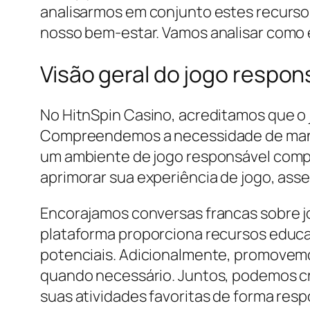
analisarmos em conjunto estes recursos
nosso bem-estar. Vamos analisar como e
Visão geral do jogo respon
No HitnSpin Casino, acreditamos que o 
Compreendemos a necessidade de mante
um ambiente de jogo responsável compr
aprimorar sua experiência de jogo, ass
Encorajamos conversas francas sobre j
plataforma proporciona recursos educa
potenciais. Adicionalmente, promovemo
quando necessário. Juntos, podemos cr
suas atividades favoritas de forma resp