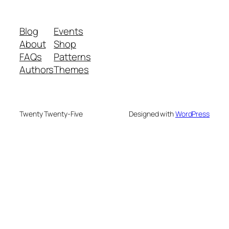
Blog
Events
About
Shop
FAQs
Patterns
Authors
Themes
Twenty Twenty-Five
Designed with
WordPress