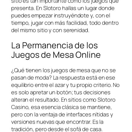
sitio es tan importante como los juegos que
presenta. En Slotoro hallas un lugar donde
puedes empezar instruyéndote y, con el
tiempo, jugar con más facilidad, todo dentro
del mismo sitio y con serenidad.
La Permanencia de los
Juegos de Mesa Online
¿Qué tienen los juegos de mesa que no se
pasan de moda? La respuesta está en ese
equilibrio entre el azar y tu propio criterio. No
es solo apretar un botón; tus decisiones
alteran el resultado. En sitios como Slotoro
Casino, esa esencia clásica se mantiene,
pero con la ventaja de interfaces nítidas y
versiones nuevas que encontrar. Es la
tradición, pero desde el sofá de casa.