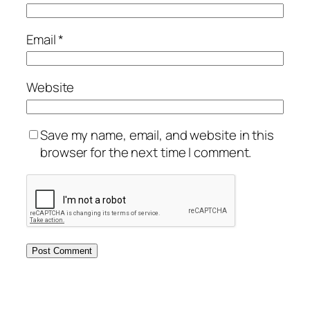
Email
*
Website
Save my name, email, and website in this
browser for the next time I comment.