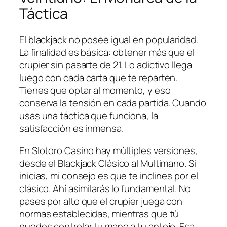
Táctica
El blackjack no posee igual en popularidad.
La finalidad es básica: obtener más que el
crupier sin pasarte de 21. Lo adictivo llega
luego con cada carta que te reparten.
Tienes que optar al momento, y eso
conserva la tensión en cada partida. Cuando
usas una táctica que funciona, la
satisfacción es inmensa.
En Slotoro Casino hay múltiples versiones,
desde el Blackjack Clásico al Multimano. Si
inicias, mi consejo es que te inclines por el
clásico. Ahí asimilarás lo fundamental. No
pases por alto que el crupier juega con
normas establecidas, mientras que tú
puedes controlar tu mano a tu antojo. Esa