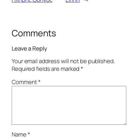
Comments
Leave a Reply
Your email address will not be published.
Required fields are marked
*
Comment
*
Name
*