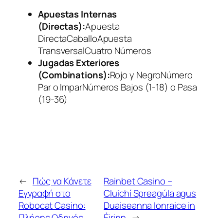
Apuestas Internas
(Directas):
Apuesta
Directa
Caballo
Apuesta
Transversal
Cuatro Números
Jugadas Exteriores
(Combinations):
Rojo y Negro
Número
Par o Impar
Números Bajos (1-18) o Pasa
(19-36)
←
Πώς να Κάνετε
Rainbet Casino –
Εγγραφή στο
Cluichí Spreagúla agus
Robocat Casino:
Duaiseanna Ionraice in
Πλήρης Οδηγός
Éirinn
→