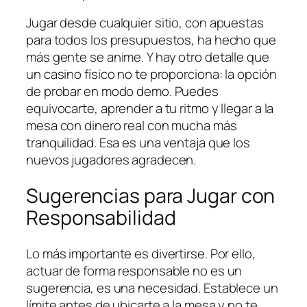
Jugar desde cualquier sitio, con apuestas
para todos los presupuestos, ha hecho que
más gente se anime. Y hay otro detalle que
un casino físico no te proporciona: la opción
de probar en modo demo. Puedes
equivocarte, aprender a tu ritmo y llegar a la
mesa con dinero real con mucha más
tranquilidad. Esa es una ventaja que los
nuevos jugadores agradecen.
Sugerencias para Jugar con
Responsabilidad
Lo más importante es divertirse. Por ello,
actuar de forma responsable no es un
sugerencia, es una necesidad. Establece un
límite antes de ubicarte a la mesa y no te