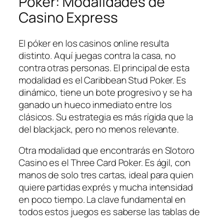
Póker: Modalidades de
Casino Express
El póker en los casinos online resulta
distinto. Aquí juegas contra la casa, no
contra otras personas. El principal de esta
modalidad es el Caribbean Stud Poker. Es
dinámico, tiene un bote progresivo y se ha
ganado un hueco inmediato entre los
clásicos. Su estrategia es más rígida que la
del blackjack, pero no menos relevante.
Otra modalidad que encontrarás en Slotoro
Casino es el Three Card Poker. Es ágil, con
manos de solo tres cartas, ideal para quien
quiere partidas exprés y mucha intensidad
en poco tiempo. La clave fundamental en
todos estos juegos es saberse las tablas de