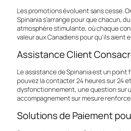
Les promotions évoluent sans cesse. On
Spinania s’arrange pour que chacun, d
atmosphère stimulante, où chaque connex
valeur aux Canadiens pour qu’ils aient e
Assistance Client Consac
Le assistance de Spinania est un point 
pouvez la contacter 24 heures sur 24 et 
dysfonctionnement, une question sur un
accompagnement sur mesure renforce le
Solutions de Paiement pou