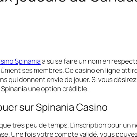
sino Spinania
a su se faire un nom en respect
ment ses membres. Ce casino en ligne attire 
ns qui donnent envie de jouer. Si vous désire
e Spinania une option crédible.
er sur Spinania Casino
 que très peu de temps. L’inscription pour u
se. Une fois votre compte validé, vous pouve