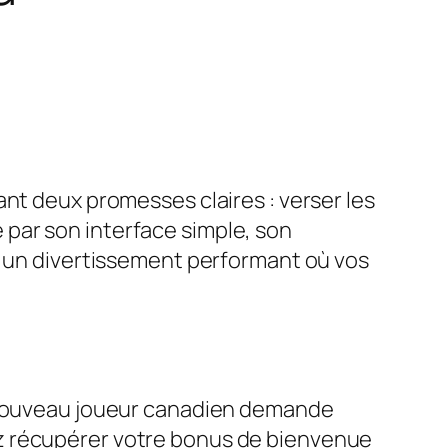
ant deux promesses claires : verser les
par son interface simple, son
z un divertissement performant où vos
n nouveau joueur canadien demande
z récupérer votre bonus de bienvenue