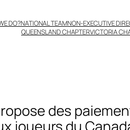
WE DO?
NATIONAL TEAM
NON-EXECUTIVE DIR
QUEENSLAND CHAPTER
VICTORIA CH
propose des paiemen
ux joueurs du Canad