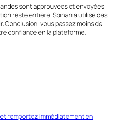
emandes sont approuvées et envoyées
ion reste entière. Spinania utilise des
ir. Conclusion, vous passez moins de
tre confiance en la plateforme.
ct et remportez immédiatement en