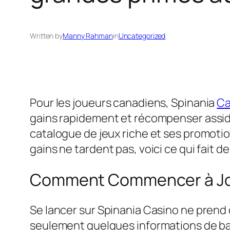
Written by
Manny Rahman
in
Uncategorized
Pour les joueurs canadiens, Spinania
Ca
gains rapidement et récompenser assidû
catalogue de jeux riche et ses promotio
gains ne tardent pas, voici ce qui fait d
Comment Commencer à Jou
Se lancer sur Spinania Casino ne prend
seulement quelques informations de ba