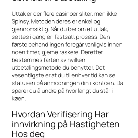
Uttak er der flere casinoer sliter, men ikke
Spinsy. Metoden deres er enkel og
gjennomsiktig. Når du ber om et uttak,
settes i gang en fastsatt prosess. Den
første behandlingen foregår vanligvis innen
noen timer, gjerne raskere. Deretter
bestemmes farten av hvilken
utbetalingsmetode du benytter. Det
vesentligste er at du til enhver tid kan se
statusen på anmodningen din i kontoen. Da
sparer du å undre på hvor langt du står i
køen.
Hvordan Verifisering Har
innvirkning på Hastigheten
Hos deg