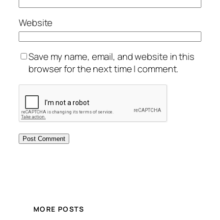
Website
Save my name, email, and website in this
browser for the next time I comment.
MORE POSTS