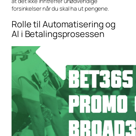
at det ikke inntreffer unødvendige
forsinkelser når du skal ha ut pengene.
Rolle til Automatisering og
AI i Betalingsprosessen