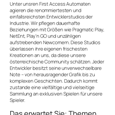
Unter unsren First Access Automaten
agieren die renommiertesten und
einfallsreichsten Entwicklerstudios der
Industrie. Wir pflegen dauerhafte
Beziehungen mit Größen wie Pragmatic Play,
NetEnt, Play’n GO und unzähligen
aufstrebenden Newcomern. Diese Studios
überlassen ihre eigenen frischesten
Kreationen an uns, da diese unsere
österreichische Community schätzen. Jeder
Entwickler besitzt seine unverwechselbare
Note – von herausragender Grafik bis zu
komplexen Geschichten. Dadurch kommt
zustande eine vielfältige und vielseitige
Sammlung an exklusiven Spielen für unsere
Spieler.
Das erwartet Sie: Themen