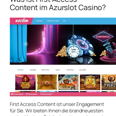
Content im Azurslot Casino?
First Access Content ist unser Engagement
für Sie. Wir bieten Ihnen die brandneuesten