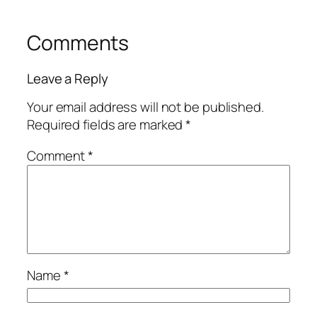
Comments
Leave a Reply
Your email address will not be published.
Required fields are marked
*
Comment
*
Name
*