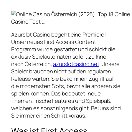
Azurslot Casino begeht eine Premiere!
Unser neues First Access Content
Programm wurde gestartet und schickt die
exklusiv Spielautomaten sofort zu Ihnen
nach Österreich,
azurslotcasino.net
. Unsere
Spieler brauchen nicht auf den regulären
Release warten. Sie bekommen Zugriff auf
die modernsten Slots, bevor alle anderen sie
spielen können. Das bedeutet: neue
Themen, frische Features und Spielspaß,
welchen es sonst nirgends gibt. Bei uns sind
Sie immer einen Schritt voraus.
Was ist First Access