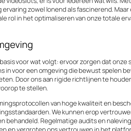
e videoslots, er is voor iedereen wat wils. M
ervaring zowel lonend als fascinerend. Maar d
le rol in het optimaliseren van onze totale e
omgeving
basis voor wat volgt: ervoor zorgen dat onze
ons in voor een omgeving die bewust spelen b
ten. Door ons aan rigide richtlijnen te houden
oorop te stellen.
ingsprotocollen van hoge kwaliteit en besc
ingsstandaarden. We kunnen erop vertrouwen
en behandeld. Regelmatige audits en naleving
en en vergroten ons vertrouwen in het platfo