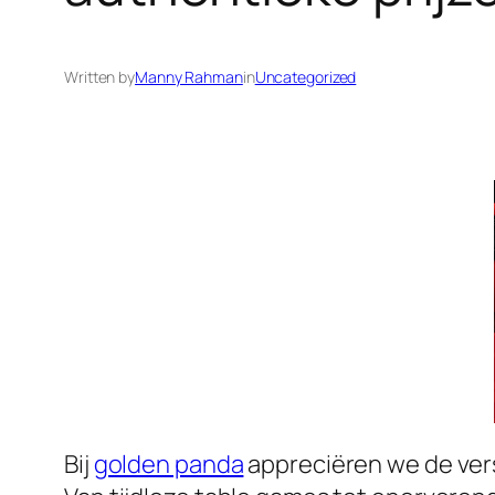
Written by
Manny Rahman
in
Uncategorized
Bij
golden panda
appreciëren we de vers