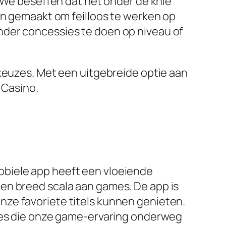
. We beseffen dat het onder de knie
en gemaakt om feilloos te werken op
 zonder concessies te doen op niveau of
 keuzes. Met een uitgebreide optie aan
 Casino.
obiele app heeft een vloeiende
en breed scala aan games. De app is
ze favoriete titels kunnen genieten.
ties die onze game-ervaring onderweg