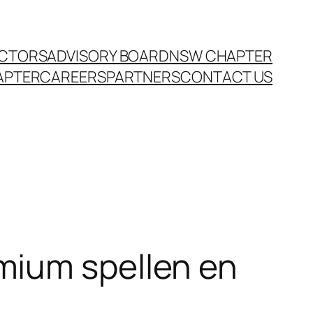
ECTORS
ADVISORY BOARD
NSW CHAPTER
APTER
CAREERS
PARTNERS
CONTACT US
mium spellen en