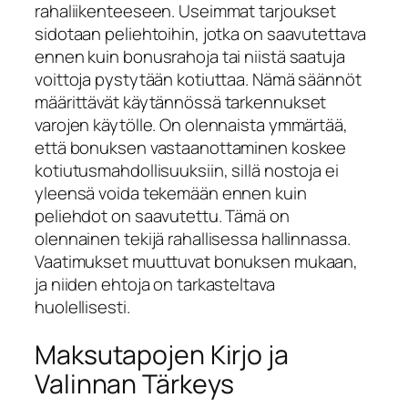
rahaliikenteeseen. Useimmat tarjoukset
sidotaan peliehtoihin, jotka on saavutettava
ennen kuin bonusrahoja tai niistä saatuja
voittoja pystytään kotiuttaa. Nämä säännöt
määrittävät käytännössä tarkennukset
varojen käytölle. On olennaista ymmärtää,
että bonuksen vastaanottaminen koskee
kotiutusmahdollisuuksiin, sillä nostoja ei
yleensä voida tekemään ennen kuin
peliehdot on saavutettu. Tämä on
olennainen tekijä rahallisessa hallinnassa.
Vaatimukset muuttuvat bonuksen mukaan,
ja niiden ehtoja on tarkasteltava
huolellisesti.
Maksutapojen Kirjo ja
Valinnan Tärkeys