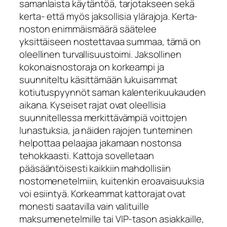
samanlaista käytäntöä, tarjotakseen sekä
kerta- että myös jaksollisia ylärajoja. Kerta-
noston enimmäismäärä säätelee
yksittäiseen nostettavaa summaa, tämä on
oleellinen turvallisuustoimi. Jaksollinen
kokonaisnostoraja on korkeampi ja
suunniteltu käsittämään lukuisammat
kotiutuspyynnöt saman kalenterikuukauden
aikana. Kyseiset rajat ovat oleellisia
suunnitellessa merkittävämpiä voittojen
lunastuksia, ja näiden rajojen tunteminen
helpottaa pelaajaa jakamaan nostonsa
tehokkaasti. Kattoja sovelletaan
pääsääntöisesti kaikkiin mahdollisiin
nostomenetelmiin, kuitenkin eroavaisuuksia
voi esiintyä. Korkeammat kattorajat ovat
monesti saatavilla vain valituille
maksumenetelmille tai VIP-tason asiakkaille,