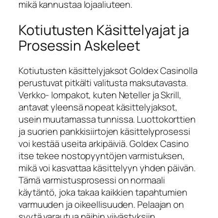
mikä kannustaa lojaaliuteen.
Kotiutusten Käsittelyajat ja
Prosessin Askeleet
Kotiutusten käsittelyjaksot Goldex Casinolla
perustuvat pitkälti valitusta maksutavasta.
Verkko- lompakot, kuten Neteller ja Skrill,
antavat yleensä nopeat käsittelyjaksot,
usein muutamassa tunnissa. Luottokorttien
ja suorien pankkisiirtojen käsittelyprosessi
voi kestää useita arkipäiviä. Goldex Casino
itse tekee nostopyyntöjen varmistuksen,
mikä voi kasvattaa käsittelyyn yhden päivän.
Tämä varmistusprosessi on normaali
käytäntö, joka takaa kaikkien tapahtumien
varmuuden ja oikeellisuuden. Pelaajan on
syytä varautua näihin viivästyksiin