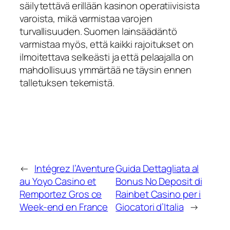
säilytettävä erillään kasinon operatiivisista
varoista, mikä varmistaa varojen
turvallisuuden. Suomen lainsäädäntö
varmistaa myös, että kaikki rajoitukset on
ilmoitettava selkeästi ja että pelaajalla on
mahdollisuus ymmärtää ne täysin ennen
talletuksen tekemistä.
←
Intégrez l’Aventure
Guida Dettagliata al
au Yoyo Casino et
Bonus No Deposit di
Remportez Gros ce
Rainbet Casino per i
Week-end en France
Giocatori d’Italia
→