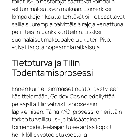
talletus- ja nostorajat saattavat vaihdella
valitun maksutavan mukaan. Esimerkiksi
lompakkojen kautta tehtävät siirrot saattavat
sallia suurempia päivittäisiä rajoja verrattuna
perinteisiin pankkikortteihin. Lisäksi
suomalaiset maksupalvelut, kuten Pivo,
voivat tarjota nopeampia ratkaisuja.
Tietoturva ja Tilin
Todentamisprosessi
Ennen kuin ensimmäiset nostot pystytään
käsittelemään, Goldex Casino edellyttää
pelaajalta tilin vahvistusprosessin
läpiviemisen. Tämä KYC-prosessi on erittäin
tärkeä turvallisuus- ja lakisääteinen
toimenpide. Pelaajan tulee antaa kopiot
henkilöllisyystodistuksesta ja