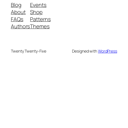
Blog
Events
About
Shop
FAQs
Patterns
Authors
Themes
Twenty Twenty-Five
Designed with
WordPress