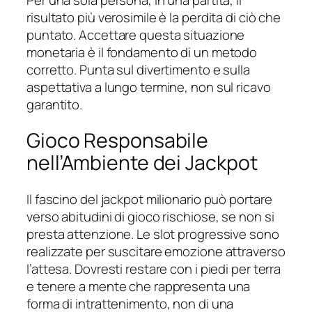
risultato più verosimile è la perdita di ciò che
puntato. Accettare questa situazione
monetaria è il fondamento di un metodo
corretto. Punta sul divertimento e sulla
aspettativa a lungo termine, non sul ricavo
garantito.
Gioco Responsabile
nell’Ambiente dei Jackpot
Il fascino del jackpot milionario può portare
verso abitudini di gioco rischiose, se non si
presta attenzione. Le slot progressive sono
realizzate per suscitare emozione attraverso
l’attesa. Dovresti restare con i piedi per terra
e tenere a mente che rappresenta una
forma di intrattenimento, non di una