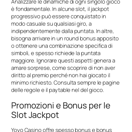
Analizzare le dinamiche di ogni singolo gioco
è fondamentale. In alcune slot, il jackpot
progressivo può essere conquistato in
modo casuale su qualsiasi giro, a
indipendentemente dalla puntata. In altre,
bisogna arrivare in un round bonus apposito
o ottenere una combinazione specifica di
simboli, e spesso richiede la puntata
maggiore. Ignorare questi aspetti genera a
amare sorprese, come scoprire di non aver
diritto al premio perché non hai giocato il
minimo richiesto. Consulta sempre le pagine
delle regole e il paytable nel del gioco.
Promozioni e Bonus per le
Slot Jackpot
Yoyo Casino offre spesso bonus e bonus