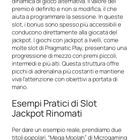
dinamica di gioco alternativa. Il valore del
premio è definito e non si modifica, il che
aiuta a programmare la sessione. In queste
slot, i bonus sono spesso più accessibili e
conducono direttamente alla giocata del
jackpot. I giochi con jackpot a livelli, come
molte slot di Pragmatic Play, presentano una
progressione di mezzo con premi piccoli,
intermedi e più alti. Questa struttura offre
picchi di adrenalina più costanti e mantiene
viva l’attenzione con obiettivi a portata di
mano.
Esempi Pratici di Slot
Jackpot Rinomati
Per dare un esempio reale, prendiamo due
titoli popolari. “Mega Moolah” di Microgaming