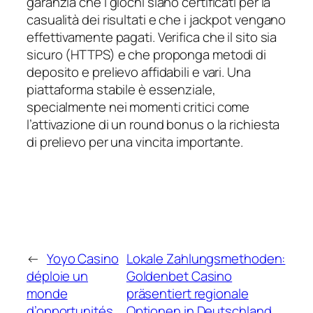
garanzia che i giochi siano certificati per la
casualità dei risultati e che i jackpot vengano
effettivamente pagati. Verifica che il sito sia
sicuro (HTTPS) e che proponga metodi di
deposito e prelievo affidabili e vari. Una
piattaforma stabile è essenziale,
specialmente nei momenti critici come
l’attivazione di un round bonus o la richiesta
di prelievo per una vincita importante.
←
Yoyo Casino
Lokale Zahlungsmethoden:
déploie un
Goldenbet Casino
monde
präsentiert regionale
d’opportunités
Optionen in Deutschland