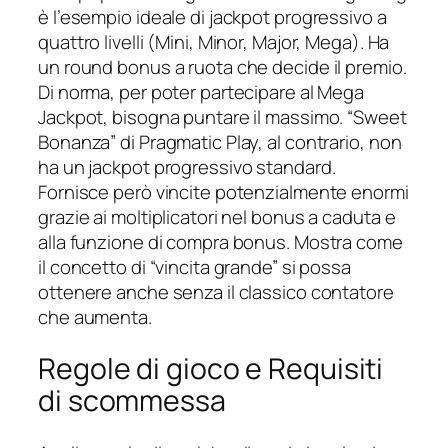
è l’esempio ideale di jackpot progressivo a
quattro livelli (Mini, Minor, Major, Mega). Ha
un round bonus a ruota che decide il premio.
Di norma, per poter partecipare al Mega
Jackpot, bisogna puntare il massimo. “Sweet
Bonanza” di Pragmatic Play, al contrario, non
ha un jackpot progressivo standard.
Fornisce però vincite potenzialmente enormi
grazie ai moltiplicatori nel bonus a caduta e
alla funzione di compra bonus. Mostra come
il concetto di “vincita grande” si possa
ottenere anche senza il classico contatore
che aumenta.
Regole di gioco e Requisiti
di scommessa