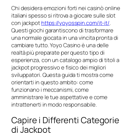
Chi desidera emozioni forti nei casinò online
italiani spesso si ritrova a giocare sulle slot
con jackpot
https://yoyosspin.com/it-it/
.
Questi giochi garantiscono di trasformare
una normale giocata in una vincita pronta di
cambiare tutto. Yoyo Casino è una delle
realtà più preparate per questo tipo di
esperienza, con un catalogo ampio di titoli a
jackpot progressivo e fisico dei migliori
sviluppatori. Questa guida ti mostra come
orientarti in questo ambito: come
funzionano i meccanismi, come
amministrare le tue aspettative e come
intrattenerti in modo responsabile.
Capire i Differenti Categorie
di Jackpot