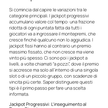
Si comincia dal capire le variazioni tra le
categorie principali. I jackpot progressivi
accumulano valore col tempo: una frazione
ridotta di ogni puntata fatta da tutti i
giocatori va a ingrossare il montepremi, che
cresce finché qualcuno non lo aggiudica. I
jackpot fissi hanno al contrario un premio
massimo fissato, che non cresce ma viene
vinto più spesso. Ci sono poi i jackpot a
livelli, a volte chiamati “a pozzi”, dove il premio
si accresce ma solo all’interno di una singola
slot o di un piccolo gruppo, con scadenze di
vincita più certe. Saper distinguere questi
tipi è il primo passo per fare una scelta
informata.
Jackpot Progressivi: L’inseguimento al