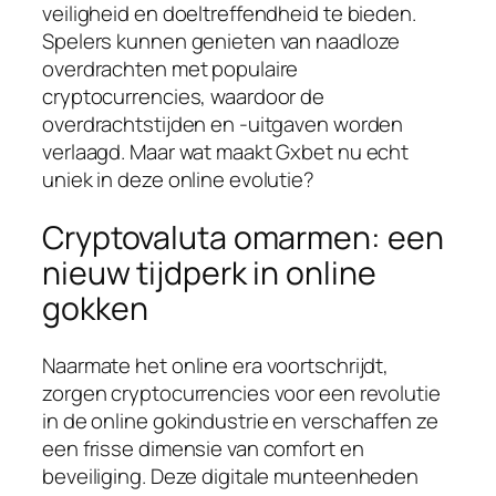
veiligheid en doeltreffendheid te bieden.
Spelers kunnen genieten van naadloze
overdrachten met populaire
cryptocurrencies, waardoor de
overdrachtstijden en -uitgaven worden
verlaagd. Maar wat maakt Gxbet nu echt
uniek in deze online evolutie?
Cryptovaluta omarmen: een
nieuw tijdperk in online
gokken
Naarmate het online era voortschrijdt,
zorgen cryptocurrencies voor een revolutie
in de online gokindustrie en verschaffen ze
een frisse dimensie van comfort en
beveiliging. Deze digitale munteenheden