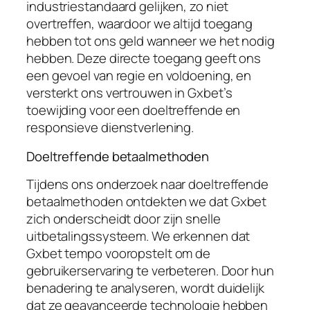
industriestandaard gelijken, zo niet
overtreffen, waardoor we altijd toegang
hebben tot ons geld wanneer we het nodig
hebben. Deze directe toegang geeft ons
een gevoel van regie en voldoening, en
versterkt ons vertrouwen in Gxbet’s
toewijding voor een doeltreffende en
responsieve dienstverlening.
Doeltreffende betaalmethoden
Tijdens ons onderzoek naar doeltreffende
betaalmethoden ontdekten we dat Gxbet
zich onderscheidt door zijn snelle
uitbetalingssysteem. We erkennen dat
Gxbet tempo vooropstelt om de
gebruikerservaring te verbeteren. Door hun
benadering te analyseren, wordt duidelijk
dat ze geavanceerde technologie hebben