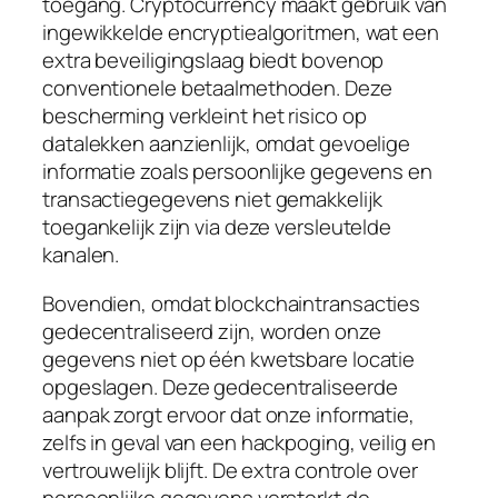
toegang. Cryptocurrency maakt gebruik van
ingewikkelde encryptiealgoritmen, wat een
extra beveiligingslaag biedt bovenop
conventionele betaalmethoden. Deze
bescherming verkleint het risico op
datalekken aanzienlijk, omdat gevoelige
informatie zoals persoonlijke gegevens en
transactiegegevens niet gemakkelijk
toegankelijk zijn via deze versleutelde
kanalen.
Bovendien, omdat blockchaintransacties
gedecentraliseerd zijn, worden onze
gegevens niet op één kwetsbare locatie
opgeslagen. Deze gedecentraliseerde
aanpak zorgt ervoor dat onze informatie,
zelfs in geval van een hackpoging, veilig en
vertrouwelijk blijft. De extra controle over
persoonlijke gegevens versterkt de