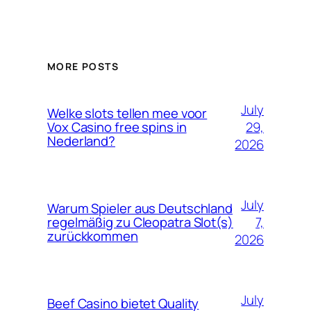
MORE POSTS
July
Welke slots tellen mee voor
29,
Vox Casino free spins in
Nederland?
2026
July
Warum Spieler aus Deutschland
7,
regelmäßig zu Cleopatra Slot(s)
zurückkommen
2026
July
Beef Casino bietet Quality