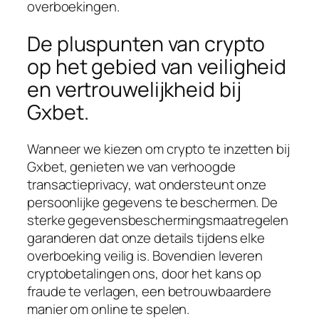
overboekingen.
De pluspunten van crypto
op het gebied van veiligheid
en vertrouwelijkheid bij
Gxbet.
Wanneer we kiezen om crypto te inzetten bij
Gxbet, genieten we van verhoogde
transactieprivacy, wat ondersteunt onze
persoonlijke gegevens te beschermen. De
sterke gegevensbeschermingsmaatregelen
garanderen dat onze details tijdens elke
overboeking veilig is. Bovendien leveren
cryptobetalingen ons, door het kans op
fraude te verlagen, een betrouwbaardere
manier om online te spelen.