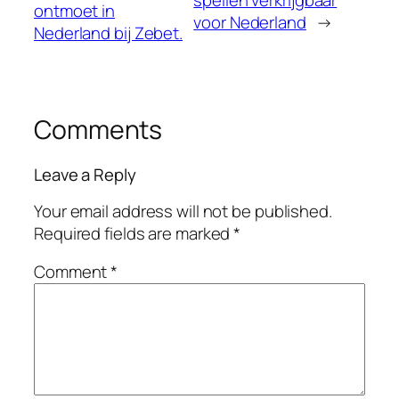
ontmoet in
voor Nederland
→
Nederland bij Zebet.
Comments
Leave a Reply
Your email address will not be published.
Required fields are marked
*
Comment
*