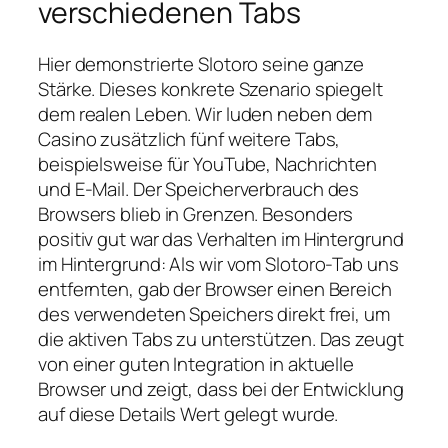
verschiedenen Tabs
Hier demonstrierte Slotoro seine ganze
Stärke. Dieses konkrete Szenario spiegelt
dem realen Leben. Wir luden neben dem
Casino zusätzlich fünf weitere Tabs,
beispielsweise für YouTube, Nachrichten
und E-Mail. Der Speicherverbrauch des
Browsers blieb in Grenzen. Besonders
positiv gut war das Verhalten im Hintergrund
im Hintergrund: Als wir vom Slotoro-Tab uns
entfernten, gab der Browser einen Bereich
des verwendeten Speichers direkt frei, um
die aktiven Tabs zu unterstützen. Das zeugt
von einer guten Integration in aktuelle
Browser und zeigt, dass bei der Entwicklung
auf diese Details Wert gelegt wurde.