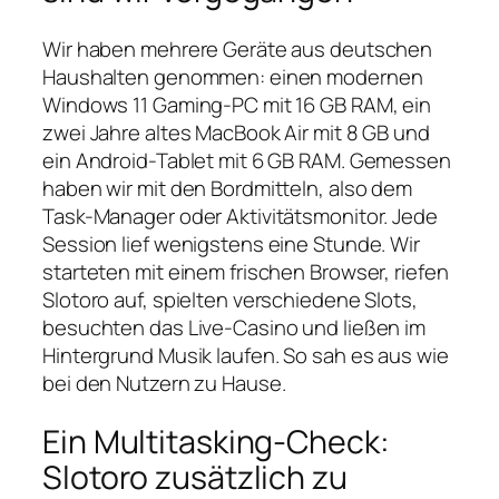
Wir haben mehrere Geräte aus deutschen
Haushalten genommen: einen modernen
Windows 11 Gaming-PC mit 16 GB RAM, ein
zwei Jahre altes MacBook Air mit 8 GB und
ein Android-Tablet mit 6 GB RAM. Gemessen
haben wir mit den Bordmitteln, also dem
Task-Manager oder Aktivitätsmonitor. Jede
Session lief wenigstens eine Stunde. Wir
starteten mit einem frischen Browser, riefen
Slotoro auf, spielten verschiedene Slots,
besuchten das Live-Casino und ließen im
Hintergrund Musik laufen. So sah es aus wie
bei den Nutzern zu Hause.
Ein Multitasking-Check:
Slotoro zusätzlich zu