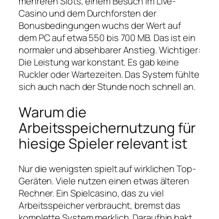
mehreren Slots, einem Besuch im Live-
Casino und dem Durchforsten der
Bonusbedingungen wuchs der Wert auf
dem PC auf etwa 550 bis 700 MB. Das ist ein
normaler und absehbarer Anstieg. Wichtiger:
Die Leistung war konstant. Es gab keine
Ruckler oder Wartezeiten. Das System fühlte
sich auch nach der Stunde noch schnell an.
Warum die
Arbeitsspeichernutzung für
hiesige Spieler relevant ist
Nur die wenigsten spielt auf wirklichen Top-
Geräten. Viele nutzen einen etwas älteren
Rechner. Ein Spielcasino, das zu viel
Arbeitsspeicher verbraucht, bremst das
komplette System merklich. Daraufhin hakt