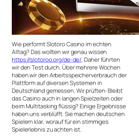
Wie performt Slotoro Casino im echten
Alltag? Das wollten wir genau wissen
https://slotoroo.org/de-de/
. Daher führten
wir den Test durch. Über mehrere Wochen
haben wir den Arbeitsspeicherverbrauch der
Plattform auf diversen Systemen in
Deutschland gemessen. Wir prüften: Bleibt
das Casino auch in langen Spielzeiten oder
beim Multitasking flüssig? Einige Ergebnisse
haben uns verblüfft. Sie machen deutschen
Spielern klar, worauf für ein stimmiges
Spielerlebnis zu achten ist.