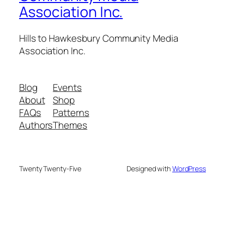
Association Inc.
Hills to Hawkesbury Community Media
Association Inc.
Blog
Events
About
Shop
FAQs
Patterns
Authors
Themes
Twenty Twenty-Five
Designed with
WordPress