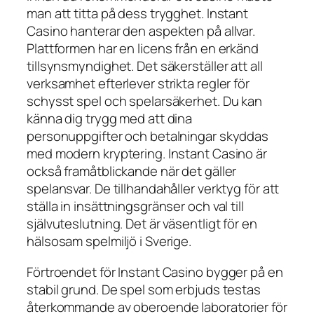
man att titta på dess trygghet. Instant
Casino hanterar den aspekten på allvar.
Plattformen har en licens från en erkänd
tillsynsmyndighet. Det säkerställer att all
verksamhet efterlever strikta regler för
schysst spel och spelarsäkerhet. Du kan
känna dig trygg med att dina
personuppgifter och betalningar skyddas
med modern kryptering. Instant Casino är
också framåtblickande när det gäller
spelansvar. De tillhandahåller verktyg för att
ställa in insättningsgränser och val till
självuteslutning. Det är väsentligt för en
hälsosam spelmiljö i Sverige.
Förtroendet för Instant Casino bygger på en
stabil grund. De spel som erbjuds testas
återkommande av oberoende laboratorier för