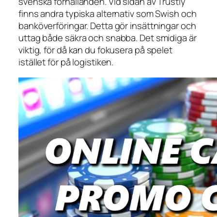
svenska förhållanden. Vid sidan av Trustly
finns andra typiska alternativ som Swish och
banköverföringar. Detta gör insättningar och
uttag både säkra och snabba. Det smidiga är
viktig, för då kan du fokusera på spelet
istället för på logistiken.