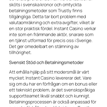
sköts i svenska kronor och omtyckta
betalningsmetoder som Trustly finns
tillgängliga. Detta tar bort problem med
valutaomräkning och extra avgifter, vilket är
en stor praktisk fördel. Instant Casino verkar
inte som en främmande aktör, snarare som
en tjänst utformad för precis oss i Sverige.
Det ger omedelbart en stämning av
tillhörighet.
Svenskt Stöd och Betalningsmetoder
Att erhålla hjälp på sitt modersmål är värt
mycket. Instant Casino levererar det. Vare
sig om du har en förfrågan om en bonus eller
ett tekniskt problem, är det svenskspråkiga
supportteamet likväl snabbt och kunnigt.
Betalningsprocessen är också anpassad för