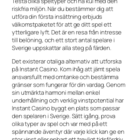
Testa olika speltyper och ha kul med den
riskfria miljön. När du bestämmer dig att
utföra din första insättning erbjuds
välkomstpaketet för att ge ditt spel ett
ytterligare lyft. Det är en resa från intresse
till belöning, och ett stort antal spelare i
Sverige uppskattar alla steg på färden.
Det existerar otaliga alternativ att utforska
på Instant Casino. Kom ihåg att jämt spela
ansvarsfullt med omtanke och bestämma
gränser som fungerar för din vardag. Genom
sin utmärkta harmoni mellan enkel
underhållning och verklig vinstpotential har
Instant Casino byggt en plats som passar
den spelaren i Sverige. Sätt igång, prova
olika typer av spel och var med på ett
spännande äventyr där varje klick kan ge en
stor vinst eller enbart ett trevligt tidsfördriv.