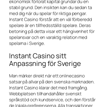
ekonomisk förlorat kapital grundar du en
stabil grund. Den insikten kan du sedan ta
med dig när du spelar för riktiga pengar.
Instant Casino förstår att en väl förberedd
spelare är en tillfredsställd spelare. Deras
betoning på detta visar ett hängivenhet för
spelansvar och en varaktig relation med
spelarna i Sverige.
Instant Casino sitt
Anpassning för Sverige
Man märker direkt när ett onlinecasino
satsar på allvar på den svenska marknaden.
Instant Casino klarar det med framgång.
Webbplatsen tillhandahåller svenskt
språkstöd och kundservice, och den förstår
de lokala preferenserna. Alla transaktioner