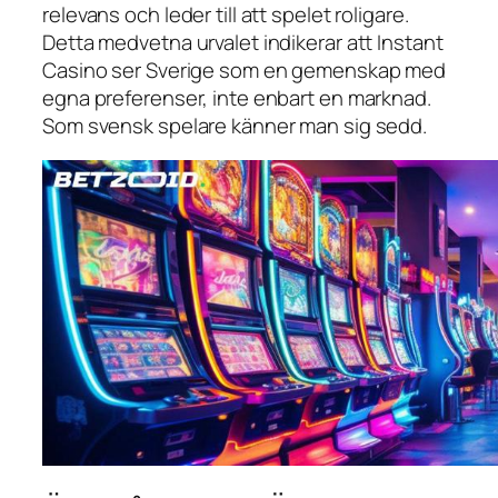
relevans och leder till att spelet roligare.
Detta medvetna urvalet indikerar att Instant
Casino ser Sverige som en gemenskap med
egna preferenser, inte enbart en marknad.
Som svensk spelare känner man sig sedd.