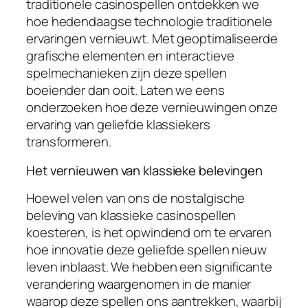
traditionele casinospellen ontdekken we
hoe hedendaagse technologie traditionele
ervaringen vernieuwt. Met geoptimaliseerde
grafische elementen en interactieve
spelmechanieken zijn deze spellen
boeiender dan ooit. Laten we eens
onderzoeken hoe deze vernieuwingen onze
ervaring van geliefde klassiekers
transformeren.
Het vernieuwen van klassieke belevingen
Hoewel velen van ons de nostalgische
beleving van klassieke casinospellen
koesteren, is het opwindend om te ervaren
hoe innovatie deze geliefde spellen nieuw
leven inblaast. We hebben een significante
verandering waargenomen in de manier
waarop deze spellen ons aantrekken, waarbij