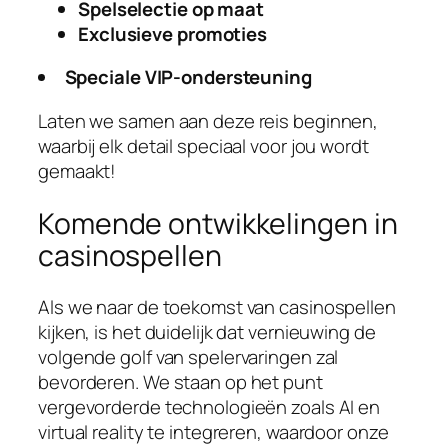
Spelselectie op maat
Exclusieve promoties
Speciale VIP-ondersteuning
Laten we samen aan deze reis beginnen,
waarbij elk detail speciaal voor jou wordt
gemaakt!
Komende ontwikkelingen in
casinospellen
Als we naar de toekomst van casinospellen
kijken, is het duidelijk dat vernieuwing de
volgende golf van spelervaringen zal
bevorderen. We staan op het punt
vergevorderde technologieën zoals AI en
virtual reality te integreren, waardoor onze