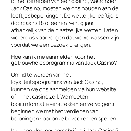
Bij het betreden van een casino, waaronder
Jack Casino, moeten we ons houden aan de
leeftijdsbeperkingen. De wettelijke leeftijd is
doorgaans 18 of eenentwintig jaar,
afhankelijk van de plaatselijke wetten. Laten
we er dus voor zorgen dat we volwassen zijn
voordat we een bezoek brengen.
Hoe kan ik me aanmelden voor het
getrouwheidsprogramma van Jack Casino?
Om lid te worden van het
loyaliteitsprogramma van Jack Casino,
kunnen we ons aanmelden via hun website
of in het casino zelf. We moeten
basisinformatie verstrekken en vervolgens
beginnen we met het verdienen van
beloningen voor onze bezoeken en spellen.
Is er een kledingvoorschrift bij Jack Casino?