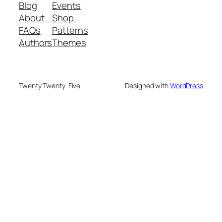
Blog
Events
About
Shop
FAQs
Patterns
Authors
Themes
Twenty Twenty-Five
Designed with
WordPress