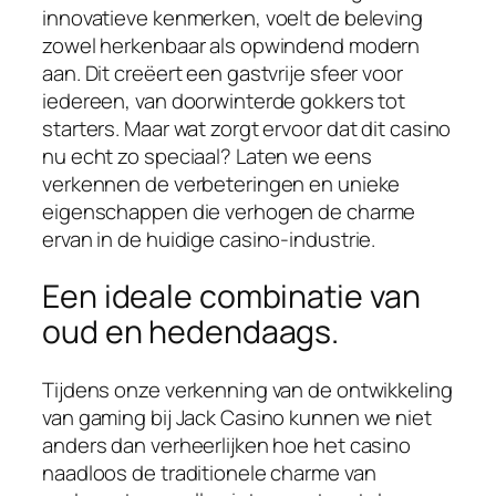
innovatieve kenmerken, voelt de beleving
zowel herkenbaar als opwindend modern
aan. Dit creëert een gastvrije sfeer voor
iedereen, van doorwinterde gokkers tot
starters. Maar wat zorgt ervoor dat dit casino
nu echt zo speciaal? Laten we eens
verkennen de verbeteringen en unieke
eigenschappen die verhogen de charme
ervan in de huidige casino-industrie.
Een ideale combinatie van
oud en hedendaags.
Tijdens onze verkenning van de ontwikkeling
van gaming bij Jack Casino kunnen we niet
anders dan verheerlijken hoe het casino
naadloos de traditionele charme van