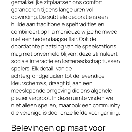
gemakkelijke zitplaatsen ons comfort
garanderen tijdens lange uren vol
opwinding. De subtiele decoratie is een
hulde aan traditionele speltradities en
combineert op harmonieuze wijze heimwee
met een hedendaagse flair. Ook de
doordachte plaatsing van de speelstations
mag niet onvermeld blijven; deze stimuleert
sociale interactie en kameraadschap tussen
spelers. Elk detail, van de
achtergrondgeluiden tot de levendige
kleurschema’s, draagt bij aan een
meeslepende omgeving die ons algehele
plezier vergroot. In deze ruimte vinden we
niet alleen spellen, maar ook een community
die verenigd is door onze liefde voor gaming.
Belevingen op maat voor