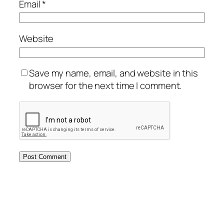
Email
*
Website
Save my name, email, and website in this
browser for the next time I comment.