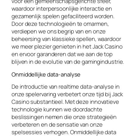
voor een gemeenschapsgerichte sfeer,
waardoor interpersoonlijke interactie en
gezamenlijk spelen gefaciliteerd worden.
Door deze technologieën te omarmen,
verdiepen we ons begrip van en onze
beheersing van klassieke spellen, waardoor
we meer plezier genieten in het Jack Casino
en ervoor garanderen dat we aan de top
blijven in de evolutie van de gamingindustrie.
Onmiddellijke data-analyse
De introductie van realtime data-analyse in
onze spelervaring verbetert onze tijd bij Jack
Casino substantieel. Met deze innovatieve
technologie kunnen we doordachte
beslissingen nemen die onze strategieën
verbeteren en de sensatie van onze
spelsessies verhogen. Onmiddellijke data