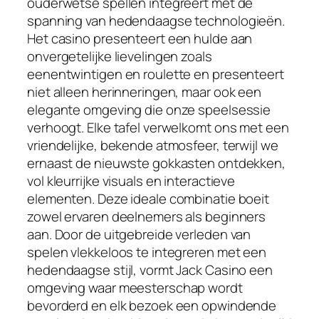
ouderwetse spellen integreert met de
spanning van hedendaagse technologieën.
Het casino presenteert een hulde aan
onvergetelijke lievelingen zoals
eenentwintigen en roulette en presenteert
niet alleen herinneringen, maar ook een
elegante omgeving die onze speelsessie
verhoogt. Elke tafel verwelkomt ons met een
vriendelijke, bekende atmosfeer, terwijl we
ernaast de nieuwste gokkasten ontdekken,
vol kleurrijke visuals en interactieve
elementen. Deze ideale combinatie boeit
zowel ervaren deelnemers als beginners
aan. Door de uitgebreide verleden van
spelen vlekkeloos te integreren met een
hedendaagse stijl, vormt Jack Casino een
omgeving waar meesterschap wordt
bevorderd en elk bezoek een opwindende