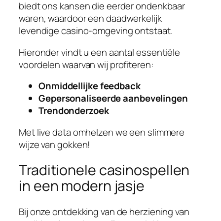
biedt ons kansen die eerder ondenkbaar
waren, waardoor een daadwerkelijk
levendige casino-omgeving ontstaat.
Hieronder vindt u een aantal essentiële
voordelen waarvan wij profiteren:
Onmiddellijke feedback
Gepersonaliseerde aanbevelingen
Trendonderzoek
Met live data omhelzen we een slimmere
wijze van gokken!
Traditionele casinospellen
in een modern jasje
Bij onze ontdekking van de herziening van