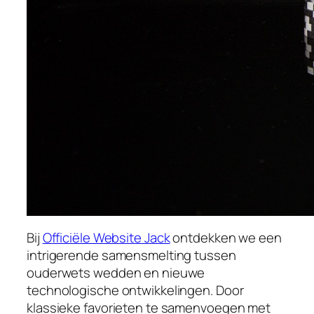
Bij
Officiële Website Jack
ontdekken we een
intrigerende samensmelting tussen
ouderwets wedden en nieuwe
technologische ontwikkelingen. Door
klassieke favorieten te samenvoegen met