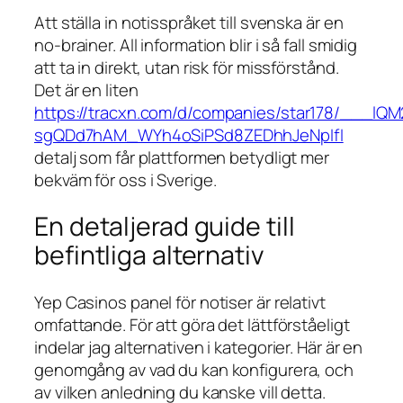
Att ställa in notisspråket till svenska är en
no-brainer. All information blir i så fall smidig
att ta in direkt, utan risk för missförstånd.
Det är en liten
https://tracxn.com/d/companies/star178/___lQ
sgQDd7hAM_WYh4oSiPSd8ZEDhhJeNpIfI
detalj som får plattformen betydligt mer
bekväm för oss i Sverige.
En detaljerad guide till
befintliga alternativ
Yep Casinos panel för notiser är relativt
omfattande. För att göra det lättförståeligt
indelar jag alternativen i kategorier. Här är en
genomgång av vad du kan konfigurera, och
av vilken anledning du kanske vill detta.