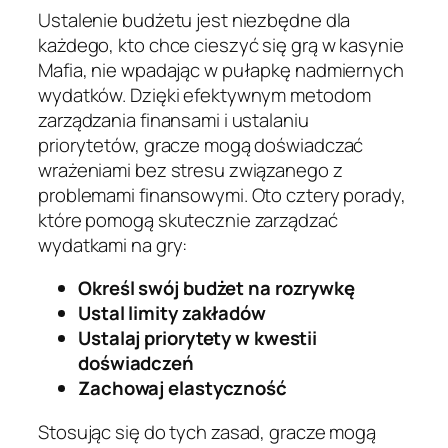
Ustalenie budżetu jest niezbędne dla
każdego, kto chce cieszyć się grą w kasynie
Mafia, nie wpadając w pułapkę nadmiernych
wydatków. Dzięki efektywnym metodom
zarządzania finansami i ustalaniu
priorytetów, gracze mogą doświadczać
wrażeniami bez stresu związanego z
problemami finansowymi. Oto cztery porady,
które pomogą skutecznie zarządzać
wydatkami na gry:
Określ swój budżet na rozrywkę
Ustal limity zakładów
Ustalaj priorytety w kwestii
doświadczeń
Zachowaj elastyczność
Stosując się do tych zasad, gracze mogą