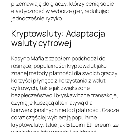
przemawiają do graczy, którzy cenią sobie
elastyczność w wyborze gier, redukując
jednocześnie ryzyko.
Kryptowaluty: Adaptacja
waluty cyfrowej
Kasyno Mafia z zapałem podchodzi do
rosnącej popularności kryptowalut jako
znanej metody płatności dla swoich graczy.
Korzyści płynące z korzystania z walut
cyfrowych, takie jak zwiększone
bezpieczeństwo i błyskawiczne transakcje,
czynią je kuszącą alternatywą dla
konwencjonalnych metod płatności. Gracze
coraz częściej wybierają popularne
kryptowaluty, takie jak Bitcoin i Ethereum, ze