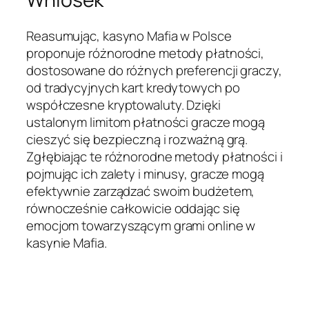
Reasumując, kasyno Mafia w Polsce
proponuje różnorodne metody płatności,
dostosowane do różnych preferencji graczy,
od tradycyjnych kart kredytowych po
współczesne kryptowaluty. Dzięki
ustalonym limitom płatności gracze mogą
cieszyć się bezpieczną i rozważną grą.
Zgłębiając te różnorodne metody płatności i
pojmując ich zalety i minusy, gracze mogą
efektywnie zarządzać swoim budżetem,
równocześnie całkowicie oddając się
emocjom towarzyszącym grami online w
kasynie Mafia.