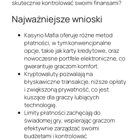
skutecznie kontrolować swoimi finansami?
Najważniejsze wnioski
Kasyno Mafia oferuje różne metod
płatności, w tym konwencjonalne
opcje, takie jak karty kredytowe, oraz
nowoczesne portfele elektroniczne, co
gwarantuje graczom komfort.
Kryptowaluty pozwalają na
błyskawiczne transakcje, niższe opłaty
i zwiększoną prywatność, co jest
kuszące dla graczy lubiących
technologię.
Limity płatności zachęcają do
świadomej gry, wspierając graczom
efektywnie zarządzać swoimi
budżetami i kontrolować