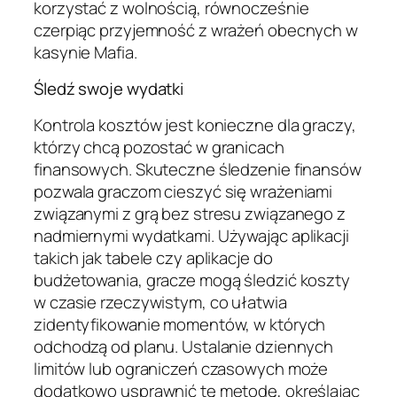
korzystać z wolnością, równocześnie
czerpiąc przyjemność z wrażeń obecnych w
kasynie Mafia.
Śledź swoje wydatki
Kontrola kosztów jest konieczne dla graczy,
którzy chcą pozostać w granicach
finansowych. Skuteczne śledzenie finansów
pozwala graczom cieszyć się wrażeniami
związanymi z grą bez stresu związanego z
nadmiernymi wydatkami. Używając aplikacji
takich jak tabele czy aplikacje do
budżetowania, gracze mogą śledzić koszty
w czasie rzeczywistym, co ułatwia
zidentyfikowanie momentów, w których
odchodzą od planu. Ustalanie dziennych
limitów lub ograniczeń czasowych może
dodatkowo usprawnić tę metodę, określając