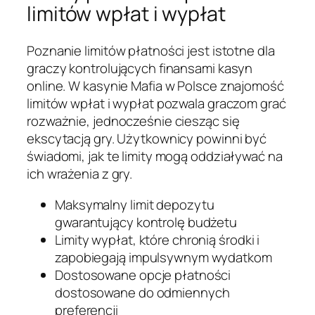
limitów wpłat i wypłat
Poznanie limitów płatności jest istotne dla
graczy kontrolujących finansami kasyn
online. W kasynie Mafia w Polsce znajomość
limitów wpłat i wypłat pozwala graczom grać
rozważnie, jednocześnie ciesząc się
ekscytacją gry. Użytkownicy powinni być
świadomi, jak te limity mogą oddziaływać na
ich wrażenia z gry.
Maksymalny limit depozytu
gwarantujący kontrolę budżetu
Limity wypłat, które chronią środki i
zapobiegają impulsywnym wydatkom
Dostosowane opcje płatności
dostosowane do odmiennych
preferencji