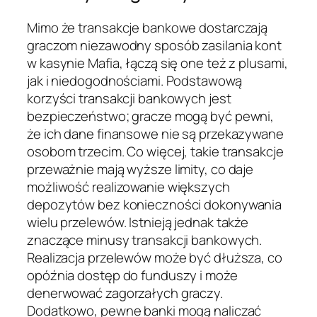
Mimo że transakcje bankowe dostarczają
graczom niezawodny sposób zasilania kont
w kasynie Mafia, łączą się one też z plusami,
jak i niedogodnościami. Podstawową
korzyści transakcji bankowych jest
bezpieczeństwo; gracze mogą być pewni,
że ich dane finansowe nie są przekazywane
osobom trzecim. Co więcej, takie transakcje
przeważnie mają wyższe limity, co daje
możliwość realizowanie większych
depozytów bez konieczności dokonywania
wielu przelewów. Istnieją jednak także
znaczące minusy transakcji bankowych.
Realizacja przelewów może być dłuższa, co
opóźnia dostęp do funduszy i może
denerwować zagorzałych graczy.
Dodatkowo, pewne banki mogą naliczać