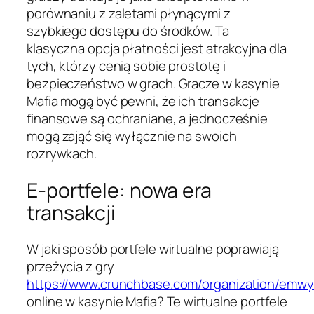
porównaniu z zaletami płynącymi z
szybkiego dostępu do środków. Ta
klasyczna opcja płatności jest atrakcyjna dla
tych, którzy cenią sobie prostotę i
bezpieczeństwo w grach. Gracze w kasynie
Mafia mogą być pewni, że ich transakcje
finansowe są ochraniane, a jednocześnie
mogą zająć się wyłącznie na swoich
rozrywkach.
E-portfele: nowa era
transakcji
W jaki sposób portfele wirtualne poprawiają
przeżycia z gry
https://www.crunchbase.com/organization/emw
online w kasynie Mafia? Te wirtualne portfele