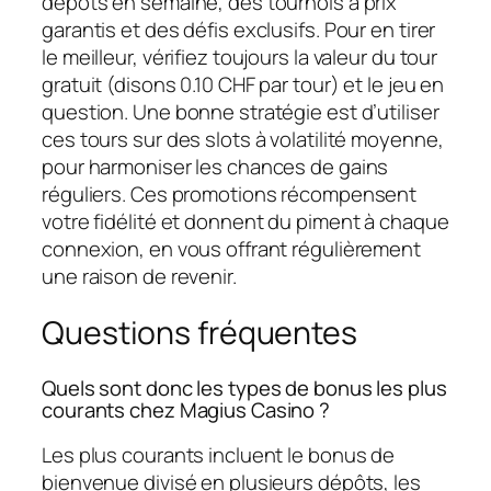
dépôts en semaine, des tournois à prix
garantis et des défis exclusifs. Pour en tirer
le meilleur, vérifiez toujours la valeur du tour
gratuit (disons 0.10 CHF par tour) et le jeu en
question. Une bonne stratégie est d’utiliser
ces tours sur des slots à volatilité moyenne,
pour harmoniser les chances de gains
réguliers. Ces promotions récompensent
votre fidélité et donnent du piment à chaque
connexion, en vous offrant régulièrement
une raison de revenir.
Questions fréquentes
Quels sont donc les types de bonus les plus
courants chez Magius Casino ?
Les plus courants incluent le bonus de
bienvenue divisé en plusieurs dépôts, les