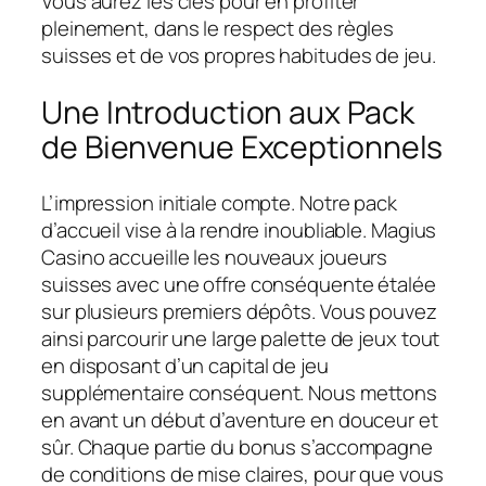
Vous aurez les clés pour en profiter
pleinement, dans le respect des règles
suisses et de vos propres habitudes de jeu.
Une Introduction aux Pack
de Bienvenue Exceptionnels
L’impression initiale compte. Notre pack
d’accueil vise à la rendre inoubliable. Magius
Casino accueille les nouveaux joueurs
suisses avec une offre conséquente étalée
sur plusieurs premiers dépôts. Vous pouvez
ainsi parcourir une large palette de jeux tout
en disposant d’un capital de jeu
supplémentaire conséquent. Nous mettons
en avant un début d’aventure en douceur et
sûr. Chaque partie du bonus s’accompagne
de conditions de mise claires, pour que vous