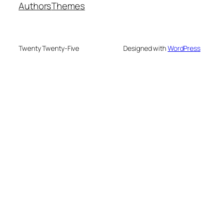
Authors
Themes
Twenty Twenty-Five
Designed with
WordPress