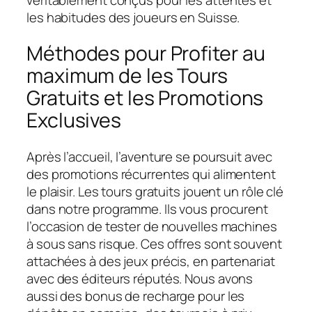
les habitudes des joueurs en Suisse.
Méthodes pour Profiter au
maximum de les Tours
Gratuits et les Promotions
Exclusives
Après l’accueil, l’aventure se poursuit avec
des promotions récurrentes qui alimentent
le plaisir. Les tours gratuits jouent un rôle clé
dans notre programme. Ils vous procurent
l’occasion de tester de nouvelles machines
à sous sans risque. Ces offres sont souvent
attachées à des jeux précis, en partenariat
avec des éditeurs réputés. Nous avons
aussi des bonus de recharge pour les