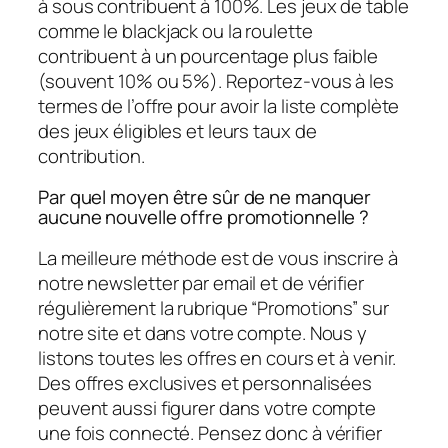
à sous contribuent à 100%. Les jeux de table
comme le blackjack ou la roulette
contribuent à un pourcentage plus faible
(souvent 10% ou 5%). Reportez-vous à les
termes de l’offre pour avoir la liste complète
des jeux éligibles et leurs taux de
contribution.
Par quel moyen être sûr de ne manquer
aucune nouvelle offre promotionnelle ?
La meilleure méthode est de vous inscrire à
notre newsletter par email et de vérifier
régulièrement la rubrique “Promotions” sur
notre site et dans votre compte. Nous y
listons toutes les offres en cours et à venir.
Des offres exclusives et personnalisées
peuvent aussi figurer dans votre compte
une fois connecté. Pensez donc à vérifier