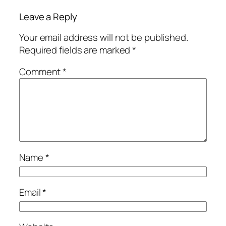
Leave a Reply
Your email address will not be published.
Required fields are marked
*
Comment
*
Name
*
Email
*