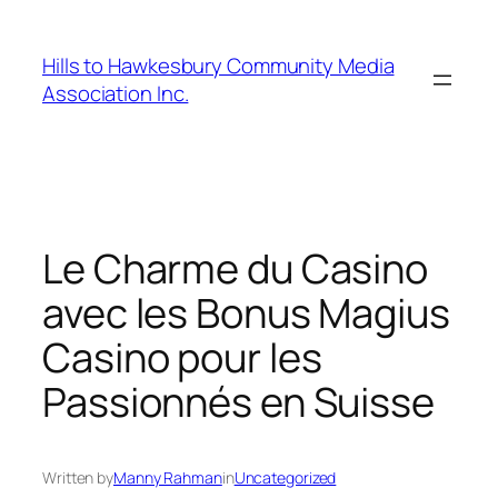
Hills to Hawkesbury Community Media
Association Inc.
Le Charme du Casino
avec les Bonus Magius
Casino pour les
Passionnés en Suisse
Written by
Manny Rahman
in
Uncategorized