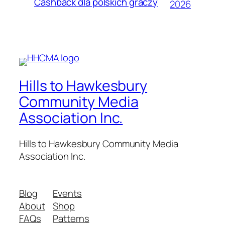
Cashback dla polskich graczy
2026
Hills to Hawkesbury
Community Media
Association Inc.
Hills to Hawkesbury Community Media
Association Inc.
Blog
Events
About
Shop
FAQs
Patterns