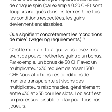
de chaque spin (par exemple 0.20 CHF) sont
toujours indiqués dans les termes. Une fois
les conditions respectées, les gains
deviennent encaissables.
Que signifient concrètement les “conditions
de mise” (wagering requirements) ?
C’est le montant total que vous devez miser
avant de pouvoir retirer les gains d’un bonus.
Par exemple, un bonus de 50 CHF avec un
multiplicateur x30 requiert de miser 1500
CHF. Nous affichons ces conditions de
manière transparente et visons des
multiplicateurs raisonnables, généralement
entre x30 et x35 pour les slots. L’objectif est
un processus faisable et clair pour tous nos
joueurs.