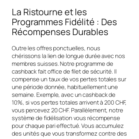
La Ristourne et les
Programmes Fidélité : Des
Récompenses Durables
Outre les offres ponctuelles, nous
chérissons la lien de longue durée avec nos
membres suisses. Notre programme de
cashback fait office de filet de sécurité. Il
compense un taux de vos pertes totales sur
une période donnée, habituellement une
semaine. Exemple, avec un cashback de
10%, si vos pertes totales arrivent à 200 CHF,
vous percevez 20 CHF. Parallèlement, notre
système de fidélisation vous récompense
pour chaque pari effectué. Vous accumulez
des unités que vous transformez contre des