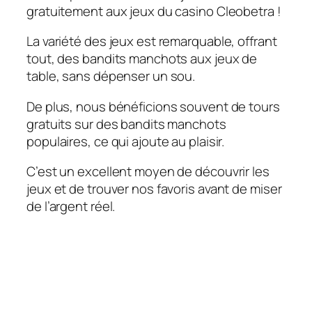
gratuitement aux jeux du casino Cleobetra !
La variété des jeux est remarquable, offrant
tout, des bandits manchots aux jeux de
table, sans dépenser un sou.
De plus, nous bénéficions souvent de tours
gratuits sur des bandits manchots
populaires, ce qui ajoute au plaisir.
C’est un excellent moyen de découvrir les
jeux et de trouver nos favoris avant de miser
de l’argent réel.