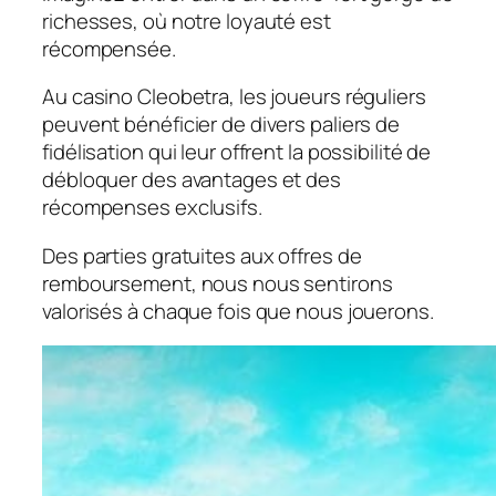
richesses, où notre loyauté est
récompensée.
Au casino Cleobetra, les joueurs réguliers
peuvent bénéficier de divers paliers de
fidélisation qui leur offrent la possibilité de
débloquer des avantages et des
récompenses exclusifs.
Des parties gratuites aux offres de
remboursement, nous nous sentirons
valorisés à chaque fois que nous jouerons.