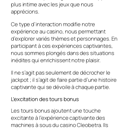
plus intime avec les jeux que nous
apprécions.
Ce type d’interaction modifie notre
expérience au casino, nous permettant
d’explorer variés thèmes et personnages. En
participant à ces expériences captivantes,
nous sommes plongés dans des situations
inédites qui enrichissent notre plaisir.
Il ne s’agit pas seulement de décrocher le
jackpot ; il s’agit de faire partie d’une histoire
captivante qui se dévoile à chaque partie.
L’excitation des tours bonus
Les tours bonus ajoutent une touche
excitante à l’expérience captivante des
machines à sous du casino Cleobetra. Ils