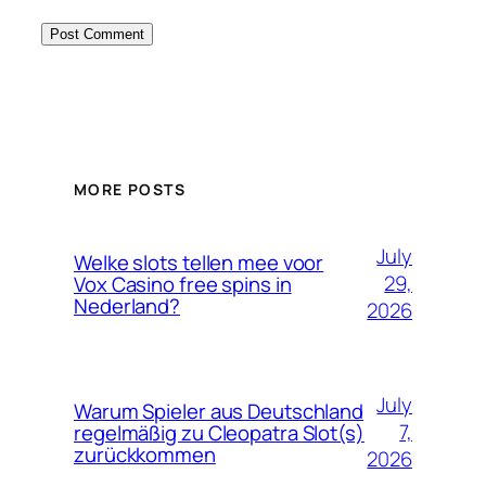
MORE POSTS
July
Welke slots tellen mee voor
29,
Vox Casino free spins in
Nederland?
2026
July
Warum Spieler aus Deutschland
7,
regelmäßig zu Cleopatra Slot(s)
zurückkommen
2026