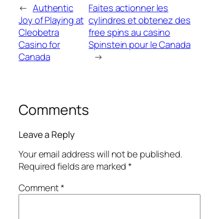
←
Authentic
Faites actionner les
Joy of Playing at
cylindres et obtenez des
Cleobetra
free spins au casino
Casino for
Spinstein pour le Canada
Canada
→
Comments
Leave a Reply
Your email address will not be published.
Required fields are marked
*
Comment
*