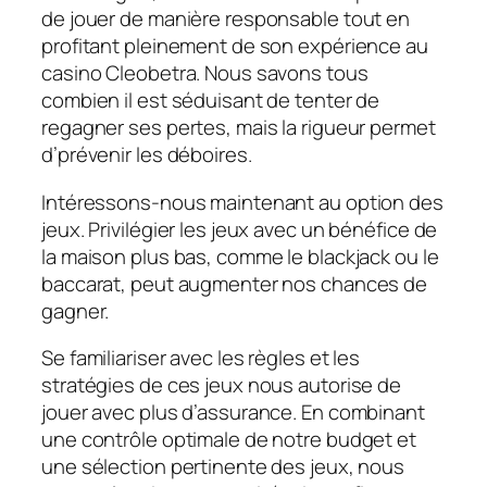
de jouer de manière responsable tout en
profitant pleinement de son expérience au
casino Cleobetra. Nous savons tous
combien il est séduisant de tenter de
regagner ses pertes, mais la rigueur permet
d’prévenir les déboires.
Intéressons-nous maintenant au option des
jeux. Privilégier les jeux avec un bénéfice de
la maison plus bas, comme le blackjack ou le
baccarat, peut augmenter nos chances de
gagner.
Se familiariser avec les règles et les
stratégies de ces jeux nous autorise de
jouer avec plus d’assurance. En combinant
une contrôle optimale de notre budget et
une sélection pertinente des jeux, nous