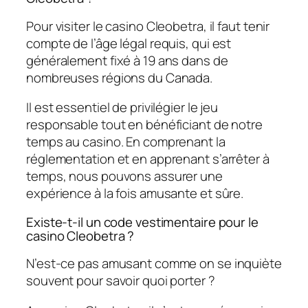
Pour visiter le casino Cleobetra, il faut tenir
compte de l’âge légal requis, qui est
généralement fixé à 19 ans dans de
nombreuses régions du Canada.
Il est essentiel de privilégier le jeu
responsable tout en bénéficiant de notre
temps au casino. En comprenant la
réglementation et en apprenant s’arrêter à
temps, nous pouvons assurer une
expérience à la fois amusante et sûre.
Existe-t-il un code vestimentaire pour le
casino Cleobetra ?
N’est-ce pas amusant comme on se inquiète
souvent pour savoir quoi porter ?