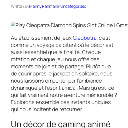
Written by
Manny Rahman
in
Uncategorized
Au établissement de jeux
Cleobetra
, c’est
comme un voyage palpitant où le décor est
aussi essentiel que la finalité. Chaque
rotation et chaque jeu nous offre des
moments de joie et de partage. Plutôt que
de courir après le jackpot en solitaire, nous
nous laissons emporter par l’ambiance
dynamique et l’esprit amical. Mais qu’est-ce
qui fait vraiment notre aventure mémorable ?
Explorons ensemble ces instants uniques
qui nous incitent de retourner.
Un décor de gaming animé