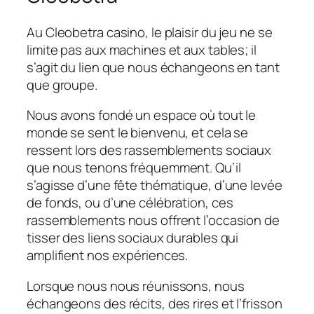
Au Cleobetra casino, le plaisir du jeu ne se
limite pas aux machines et aux tables; il
s’agit du lien que nous échangeons en tant
que groupe.
Nous avons fondé un espace où tout le
monde se sent le bienvenu, et cela se
ressent lors des rassemblements sociaux
que nous tenons fréquemment. Qu’il
s’agisse d’une fête thématique, d’une levée
de fonds, ou d’une célébration, ces
rassemblements nous offrent l’occasion de
tisser des liens sociaux durables qui
amplifient nos expériences.
Lorsque nous nous réunissons, nous
échangeons des récits, des rires et l’frisson