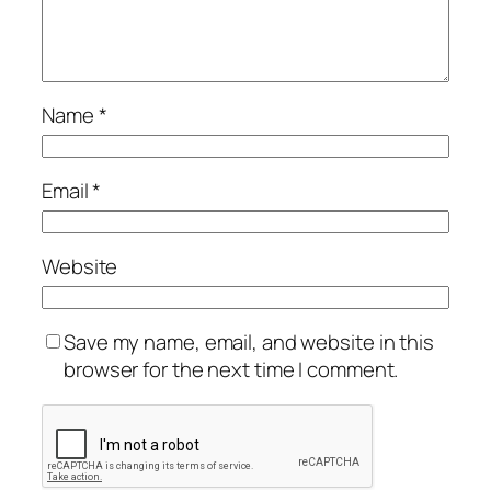
Name
*
Email
*
Website
Save my name, email, and website in this
browser for the next time I comment.