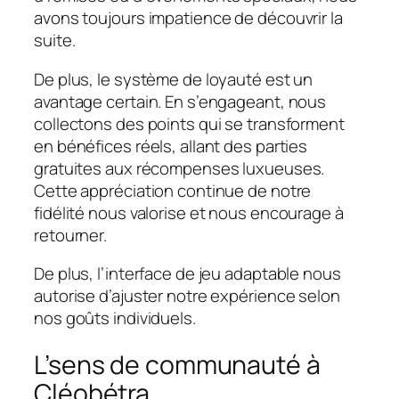
avons toujours impatience de découvrir la
suite.
De plus, le système de loyauté est un
avantage certain. En s’engageant, nous
collectons des points qui se transforment
en bénéfices réels, allant des parties
gratuites aux récompenses luxueuses.
Cette appréciation continue de notre
fidélité nous valorise et nous encourage à
retourner.
De plus, l’interface de jeu adaptable nous
autorise d’ajuster notre expérience selon
nos goûts individuels.
L’sens de communauté à
Cléobétra