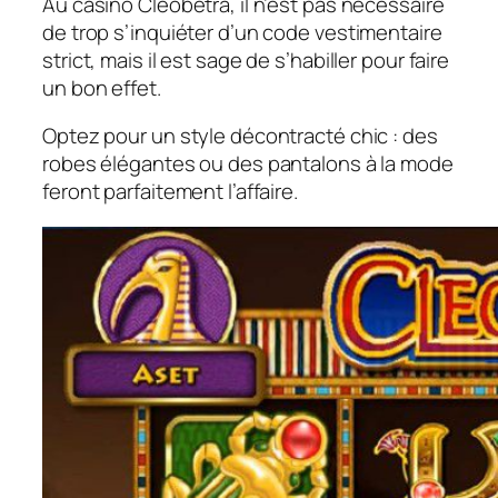
Au casino Cleobetra, il n’est pas nécessaire
de trop s’inquiéter d’un code vestimentaire
strict, mais il est sage de s’habiller pour faire
un bon effet.
Optez pour un style décontracté chic : des
robes élégantes ou des pantalons à la mode
feront parfaitement l’affaire.