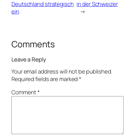
Deutschland strategisch
in der Schweizer
ein
→
Comments
Leave a Reply
Your email address will not be published.
Required fields are marked
*
Comment
*