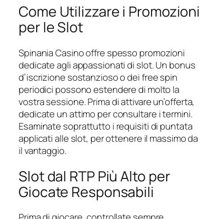
Come Utilizzare i Promozioni
per le Slot
Spinania Casino offre spesso promozioni
dedicate agli appassionati di slot. Un bonus
d’iscrizione sostanzioso o dei free spin
periodici possono estendere di molto la
vostra sessione. Prima di attivare un’offerta,
dedicate un attimo per consultare i termini.
Esaminate soprattutto i requisiti di puntata
applicati alle slot, per ottenere il massimo da
il vantaggio.
Slot dal RTP Più Alto per
Giocate Responsabili
Prima di giocare, controllate sempre