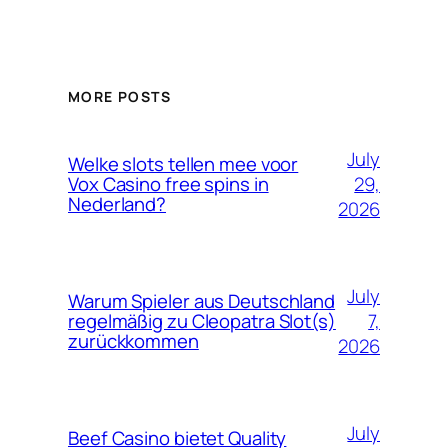
MORE POSTS
July
Welke slots tellen mee voor
29,
Vox Casino free spins in
Nederland?
2026
July
Warum Spieler aus Deutschland
7,
regelmäßig zu Cleopatra Slot(s)
zurückkommen
2026
July
Beef Casino bietet Quality