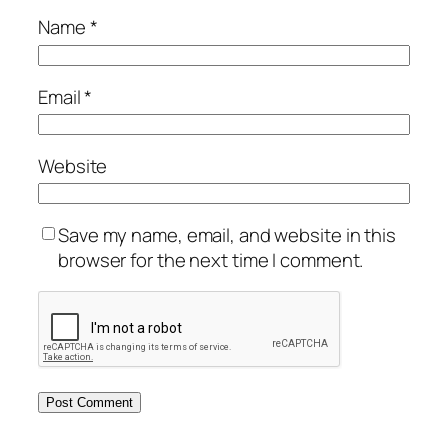
Name
*
Email
*
Website
Save my name, email, and website in this
browser for the next time I comment.