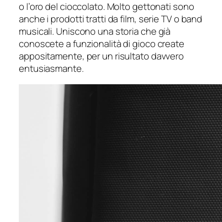
o l’oro del cioccolato. Molto gettonati sono
anche i prodotti tratti da film, serie TV o band
musicali. Uniscono una storia che già
conoscete a funzionalità di gioco create
appositamente, per un risultato davvero
entusiasmante.