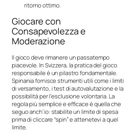
ritorno ottimo.
Giocare con
Consapevolezza e
Moderazione
Il gioco deve rimanere un passatempo
piacevole. In Svizzera, la pratica del gioco
responsabile è un pilastro fondamentale.
Spinania fornisce strumenti utili come i limiti
di versamento, i test di autovalutazione e la
possibilità per l’esclusione volontaria. La
regola più semplice e efficace è quella che
seguo anch’io: stabilite un limite di spesa
prima di cliccare “spin” e attenetevi a quel
limite.