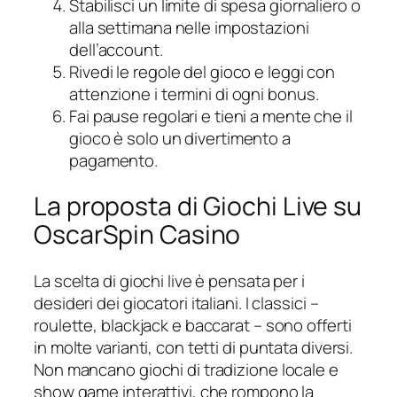
Stabilisci un limite di spesa giornaliero o
alla settimana nelle impostazioni
dell’account.
Rivedi le regole del gioco e leggi con
attenzione i termini di ogni bonus.
Fai pause regolari e tieni a mente che il
gioco è solo un divertimento a
pagamento.
La proposta di Giochi Live su
OscarSpin Casino
La scelta di giochi live è pensata per i
desideri dei giocatori italiani. I classici –
roulette, blackjack e baccarat – sono offerti
in molte varianti, con tetti di puntata diversi.
Non mancano giochi di tradizione locale e
show game interattivi, che rompono la