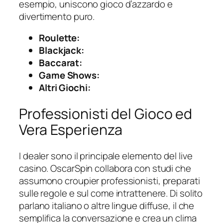
esempio, uniscono gioco d’azzardo e
divertimento puro.
Roulette:
Blackjack:
Baccarat:
Game Shows:
Altri Giochi:
Professionisti del Gioco ed
Vera Esperienza
I dealer sono il principale elemento del live
casino. OscarSpin collabora con studi che
assumono croupier professionisti, preparati
sulle regole e sul come intrattenere. Di solito
parlano italiano o altre lingue diffuse, il che
semplifica la conversazione e crea un clima