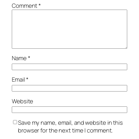
Comment
*
Name
*
Email
*
Website
Save my name, email, and website in this
browser for the next time I comment.