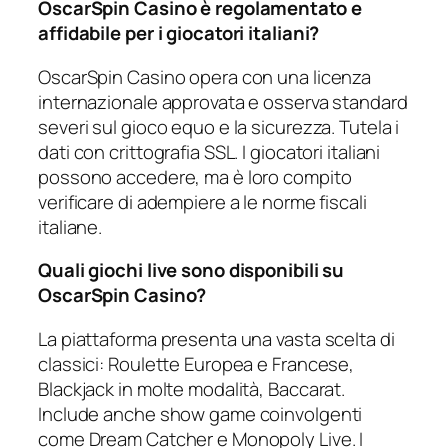
OscarSpin Casino è regolamentato e
affidabile per i giocatori italiani?
OscarSpin Casino opera con una licenza
internazionale approvata e osserva standard
severi sul gioco equo e la sicurezza. Tutela i
dati con crittografia SSL. I giocatori italiani
possono accedere, ma è loro compito
verificare di adempiere a le norme fiscali
italiane.
Quali giochi live sono disponibili su
OscarSpin Casino?
La piattaforma presenta una vasta scelta di
classici: Roulette Europea e Francese,
Blackjack in molte modalità, Baccarat.
Include anche show game coinvolgenti
come Dream Catcher e Monopoly Live. I