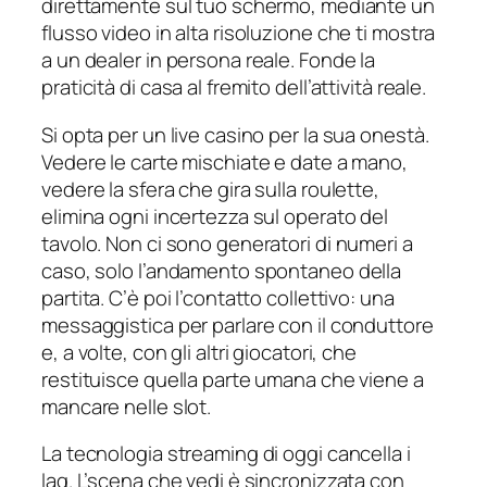
direttamente sul tuo schermo, mediante un
flusso video in alta risoluzione che ti mostra
a un dealer in persona reale. Fonde la
praticità di casa al fremito dell’attività reale.
Si opta per un live casino per la sua onestà.
Vedere le carte mischiate e date a mano,
vedere la sfera che gira sulla roulette,
elimina ogni incertezza sul operato del
tavolo. Non ci sono generatori di numeri a
caso, solo l’andamento spontaneo della
partita. C’è poi l’contatto collettivo: una
messaggistica per parlare con il conduttore
e, a volte, con gli altri giocatori, che
restituisce quella parte umana che viene a
mancare nelle slot.
La tecnologia streaming di oggi cancella i
lag. L’scena che vedi è sincronizzata con