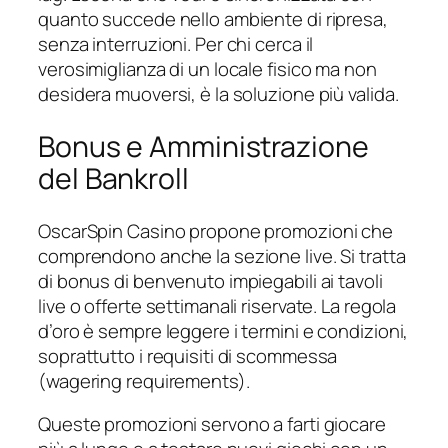
quanto succede nello ambiente di ripresa,
senza interruzioni. Per chi cerca il
verosimiglianza di un locale fisico ma non
desidera muoversi, è la soluzione più valida.
Bonus e Amministrazione
del Bankroll
OscarSpin Casino propone promozioni che
comprendono anche la sezione live. Si tratta
di bonus di benvenuto impiegabili ai tavoli
live o offerte settimanali riservate. La regola
d’oro è sempre leggere i termini e condizioni,
soprattutto i requisiti di scommessa
(wagering requirements).
Queste promozioni servono a farti giocare