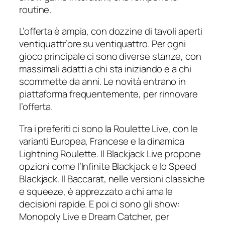
routine.
L’offerta è ampia, con dozzine di tavoli aperti
ventiquattr’ore su ventiquattro. Per ogni
gioco principale ci sono diverse stanze, con
massimali adatti a chi sta iniziando e a chi
scommette da anni. Le novità entrano in
piattaforma frequentemente, per rinnovare
l’offerta.
Tra i preferiti ci sono la Roulette Live, con le
varianti Europea, Francese e la dinamica
Lightning Roulette. Il Blackjack Live propone
opzioni come l’Infinite Blackjack e lo Speed
Blackjack. Il Baccarat, nelle versioni classiche
e squeeze, è apprezzato a chi ama le
decisioni rapide. E poi ci sono gli show:
Monopoly Live e Dream Catcher, per