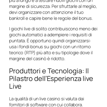
più a lungo e a testare nuovi giochi con un
margine di sicurezza. Per sfruttarle al meglio,
devi organizzare con attenzione il tuo
bankroll e capire bene le regole del bonus.
I giochi live di solito contribuiscono meno dei
giochi automatici a adempiere i requisiti di
puntata. È opportuno quindi organizzarsi:
usa i fondi bonus su giochi con un ritorno
teorico (RTP) più alto e su tipologie dove il
margine del casinò è ridotto.
Produttori e Tecnologia: Il
Pilastro dell’Esperienza live
Live
La qualità di un live casino si valuta dai
fornitori di software con cui collabora.