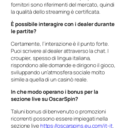
fornitori sono riferimenti del mercato, quindi
la qualità dello streaming è certificata.
È possibile interagire con i dealer durante
le partite?
Certamente, l’interazione è il punto forte.
Puoi scrivere al dealer attraverso la chat. I
croupier, spesso di lingua italiana,
rispondono alle domande e dirigono il gioco,
sviluppando un’atmosfera sociale molto
simile a quella di un casinò reale.
In che modo operano i bonus per la
sezione live su OscarSpin?
Taluni bonus di benvenuto o promozioni
ricorrenti possono essere impiegati nella
sezione live
https://oscarspins.eu.com/it-it
.