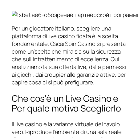
Per un giocatore italiano, scegliere una
piattaforma di live casino fidata è la scelta
fondamentale. OscarSpin Casino si presenta
come un’scelta che mira sia sulla sicurezza
che sull’intrattenimento di eccellenza. Qui
analizziamo la sua offerta live, dalle permessi
ai giochi, dai croupier alle garanzie attive, per
capire cosa ci si può prefigurare.
Che cos’è un Live Casino e
Per quale motivo Sceglierlo
Il live casino è la variante virtuale del tavolo
vero. Riproduce l’ambiente di una sala reale