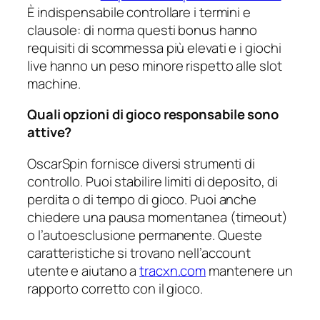
È indispensabile controllare i termini e
clausole: di norma questi bonus hanno
requisiti di scommessa più elevati e i giochi
live hanno un peso minore rispetto alle slot
machine.
Quali opzioni di gioco responsabile sono
attive?
OscarSpin fornisce diversi strumenti di
controllo. Puoi stabilire limiti di deposito, di
perdita o di tempo di gioco. Puoi anche
chiedere una pausa momentanea (timeout)
o l’autoesclusione permanente. Queste
caratteristiche si trovano nell’account
utente e aiutano a
tracxn.com
mantenere un
rapporto corretto con il gioco.