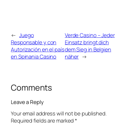
←
Juego
Verde Casino – Jeder
Responsable y con
Einsatz bringt dich
Autorización en el país
dem Sieg in Belgien
en Spinania Casino
näher
→
Comments
Leave a Reply
Your email address will not be published.
Required fields are marked
*