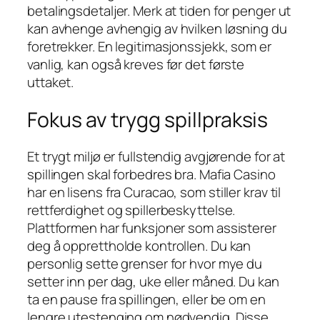
betalingsdetaljer. Merk at tiden for penger ut
kan avhenge avhengig av hvilken løsning du
foretrekker. En legitimasjonssjekk, som er
vanlig, kan også kreves før det første
uttaket.
Fokus av trygg spillpraksis
Et trygt miljø er fullstendig avgjørende for at
spillingen skal forbedres bra. Mafia Casino
har en lisens fra Curacao, som stiller krav til
rettferdighet og spillerbeskyttelse.
Plattformen har funksjoner som assisterer
deg å opprettholde kontrollen. Du kan
personlig sette grenser for hvor mye du
setter inn per dag, uke eller måned. Du kan
ta en pause fra spillingen, eller be om en
lengre utestenging om nødvendig. Disse