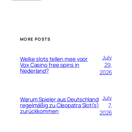
MORE POSTS
July
Welke slots tellen mee voor
29,
Vox Casino free spins in
Nederland?
2026
July
Warum Spieler aus Deutschland
7,
regelmäßig zu Cleopatra Slot(s)
zurückkommen
2026