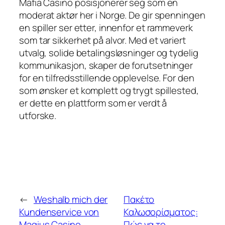
Mafia Casino posisjonerer seg som en
moderat aktør her i Norge. De gir spenningen
en spiller ser etter, innenfor et rammeverk
som tar sikkerhet på alvor. Med et variert
utvalg, solide betalingsløsninger og tydelig
kommunikasjon, skaper de forutsetninger
for en tilfredsstillende opplevelse. For den
som ønsker et komplett og trygt spillested,
er dette en plattform som er verdt å
utforske.
←
Weshalb mich der
Πακέτο
Kundenservice von
Καλωσορίσματος:
Magius Casino
Πώς να το