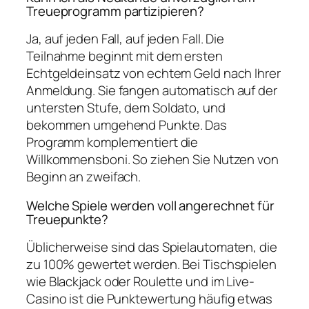
Treueprogramm partizipieren?
Ja, auf jeden Fall, auf jeden Fall. Die
Teilnahme beginnt mit dem ersten
Echtgeldeinsatz von echtem Geld nach Ihrer
Anmeldung. Sie fangen automatisch auf der
untersten Stufe, dem Soldato, und
bekommen umgehend Punkte. Das
Programm komplementiert die
Willkommensboni. So ziehen Sie Nutzen von
Beginn an zweifach.
Welche Spiele werden voll angerechnet für
Treuepunkte?
Üblicherweise sind das Spielautomaten, die
zu 100% gewertet werden. Bei Tischspielen
wie Blackjack oder Roulette und im Live-
Casino ist die Punktewertung häufig etwas