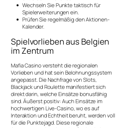
Wechseln Sie Punkte taktisch für
Spielerweiterungen ein.
Prüfen Sie regelmäßig den Aktionen-
Kalender.
Spielvorlieben aus Belgien
im Zentrum
Mafia Casino versteht die regionalen
Vorlieben und hat sein Belohnungssystem
angepasst. Die Nachfrage von Slots,
Blackjack und Roulette manifestiert sich
direkt darin, welche Einsätze bonusfähig
sind. Äußerst positiv: Auch Einsätze im
hochwertigen Live-Casino, wo es auf
Interaktion und Echtheit beruht, werden voll
für die Punktejagd. Diese regionale