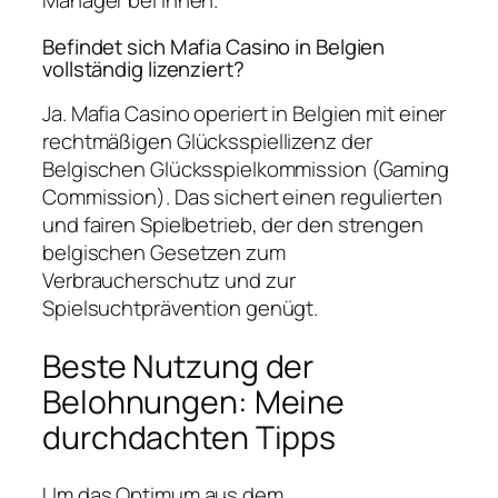
Manager bei Ihnen.
Befindet sich Mafia Casino in Belgien
vollständig lizenziert?
Ja. Mafia Casino operiert in Belgien mit einer
rechtmäßigen Glücksspiellizenz der
Belgischen Glücksspielkommission (Gaming
Commission). Das sichert einen regulierten
und fairen Spielbetrieb, der den strengen
belgischen Gesetzen zum
Verbraucherschutz und zur
Spielsuchtprävention genügt.
Beste Nutzung der
Belohnungen: Meine
durchdachten Tipps
Um das Optimum aus dem