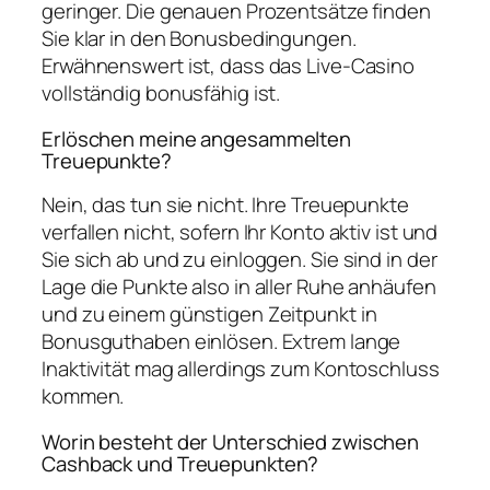
geringer. Die genauen Prozentsätze finden
Sie klar in den Bonusbedingungen.
Erwähnenswert ist, dass das Live-Casino
vollständig bonusfähig ist.
Erlöschen meine angesammelten
Treuepunkte?
Nein, das tun sie nicht. Ihre Treuepunkte
verfallen nicht, sofern Ihr Konto aktiv ist und
Sie sich ab und zu einloggen. Sie sind in der
Lage die Punkte also in aller Ruhe anhäufen
und zu einem günstigen Zeitpunkt in
Bonusguthaben einlösen. Extrem lange
Inaktivität mag allerdings zum Kontoschluss
kommen.
Worin besteht der Unterschied zwischen
Cashback und Treuepunkten?