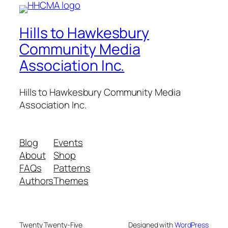
Hills to Hawkesbury
Community Media
Association Inc.
Hills to Hawkesbury Community Media
Association Inc.
Blog
Events
About
Shop
FAQs
Patterns
Authors
Themes
Twenty Twenty-Five
Designed with
WordPress