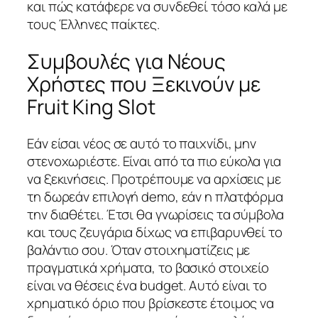
και πώς κατάφερε να συνδεθεί τόσο καλά με
τους Έλληνες παίκτες.
Συμβουλές για Νέους
Χρήστες που Ξεκινούν με
Fruit King Slot
Εάν είσαι νέος σε αυτό το παιχνίδι, μην
στενοχωριέστε. Είναι από τα πιο εύκολα για
να ξεκινήσεις. Προτρέπουμε να αρχίσεις με
τη δωρεάν επιλογή demo, εάν η πλατφόρμα
την διαθέτει. Έτσι θα γνωρίσεις τα σύμβολα
και τους ζευγάρια δίχως να επιβαρυνθεί το
βαλάντιο σου. Όταν στοιχηματίζεις με
πραγματικά χρήματα, το βασικό στοιχείο
είναι να θέσεις ένα budget. Αυτό είναι το
χρηματικό όριο που βρίσκεστε έτοιμος να