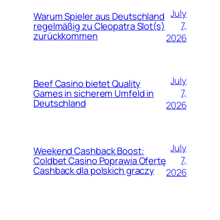
July
Warum Spieler aus Deutschland
7,
regelmäßig zu Cleopatra Slot(s)
zurückkommen
2026
July
Beef Casino bietet Quality
7,
Games in sicherem Umfeld in
Deutschland
2026
July
Weekend Cashback Boost:
7,
Coldbet Casino Poprawia Ofertę
Cashback dla polskich graczy
2026