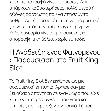
και η περιστροφή γίνεται αμέσως. Δεν
υπάρχουν καθυστερήσεις, πολλά μενού ή
οθόνες φόρτωσης που να σπάσουν το
ρυθμό. Αυτή η ρευστότητα είναι το μυστικό
για να κρατάς τον παίκτη αγκιστρωμένο.
Κάθε συνεδρία γίνεται μια συνεχής και
απορροφητική βόλτα, χωρίς εμπόδια.
Η Ανάδειξη ενός Φαινομένου
: Παρουσίαση στο Fruit King
Slot
Το Fruit King Slot δεν εκκίνησε ως μια
οικουμενική επιτυχία. Άρχισε σαν μια
ξεκάθαρη απάντηση σε έναν χώρο που είχε
κατακλυστεί με σύνθετα παιχνίδια και
ιστορίες που χρειάζονταν οδηγό. Γύρισε