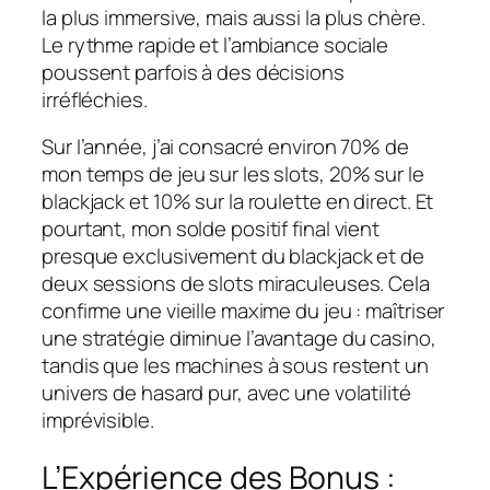
la plus immersive, mais aussi la plus chère.
Le rythme rapide et l’ambiance sociale
poussent parfois à des décisions
irréfléchies.
Sur l’année, j’ai consacré environ 70% de
mon temps de jeu sur les slots, 20% sur le
blackjack et 10% sur la roulette en direct. Et
pourtant, mon solde positif final vient
presque exclusivement du blackjack et de
deux sessions de slots miraculeuses. Cela
confirme une vieille maxime du jeu : maîtriser
une stratégie diminue l’avantage du casino,
tandis que les machines à sous restent un
univers de hasard pur, avec une volatilité
imprévisible.
L’Expérience des Bonus :