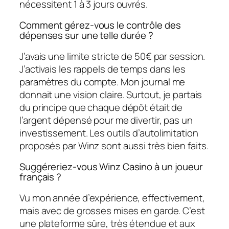
nécessitent 1 à 3 jours ouvrés.
Comment gérez-vous le contrôle des
dépenses sur une telle durée ?
J’avais une limite stricte de 50€ par session.
J’activais les rappels de temps dans les
paramètres du compte. Mon journal me
donnait une vision claire. Surtout, je partais
du principe que chaque dépôt était de
l’argent dépensé pour me divertir, pas un
investissement. Les outils d’autolimitation
proposés par Winz sont aussi très bien faits.
Suggéreriez-vous Winz Casino à un joueur
français ?
Vu mon année d’expérience, effectivement,
mais avec de grosses mises en garde. C’est
une plateforme sûre, très étendue et aux