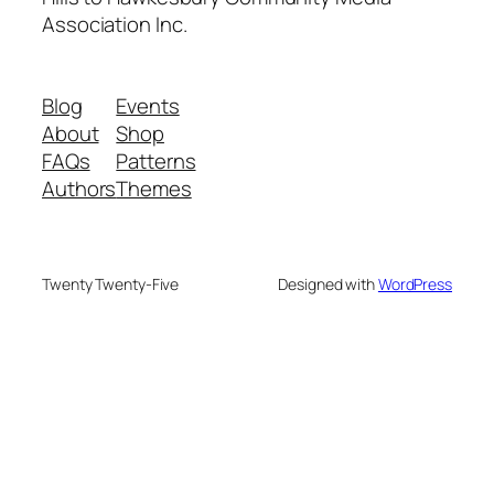
Association Inc.
Blog
Events
About
Shop
FAQs
Patterns
Authors
Themes
Twenty Twenty-Five
Designed with
WordPress