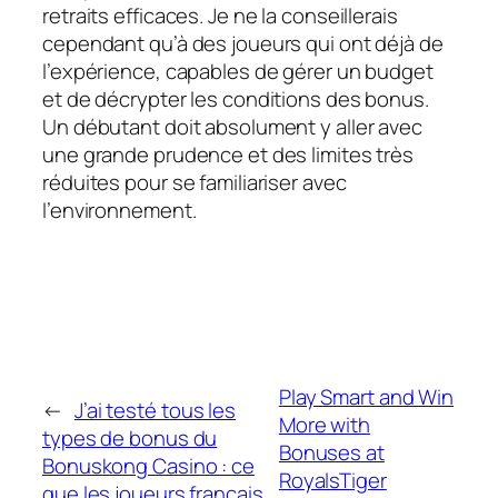
retraits efficaces. Je ne la conseillerais
cependant qu’à des joueurs qui ont déjà de
l’expérience, capables de gérer un budget
et de décrypter les conditions des bonus.
Un débutant doit absolument y aller avec
une grande prudence et des limites très
réduites pour se familiariser avec
l’environnement.
Play Smart and Win
←
J’ai testé tous les
More with
types de bonus du
Bonuses at
Bonuskong Casino : ce
RoyalsTiger
que les joueurs français