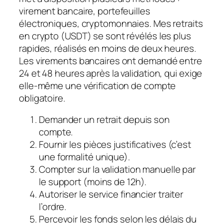
virement bancaire, portefeuilles
électroniques, cryptomonnaies. Mes retraits
en crypto (USDT) se sont révélés les plus
rapides, réalisés en moins de deux heures.
Les virements bancaires ont demandé entre
24 et 48 heures après la validation, qui exige
elle-même une vérification de compte
obligatoire.
Demander un retrait depuis son
compte.
Fournir les pièces justificatives (c’est
une formalité unique).
Compter sur la validation manuelle par
le support (moins de 12h).
Autoriser le service financier traiter
l’ordre.
Percevoir les fonds selon les délais du