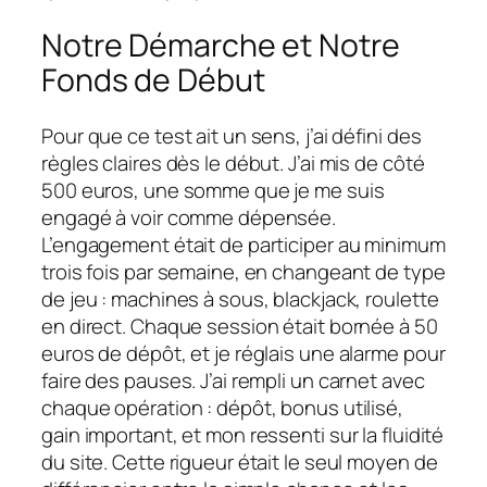
Notre Démarche et Notre
Fonds de Début
Pour que ce test ait un sens, j’ai défini des
règles claires dès le début. J’ai mis de côté
500 euros, une somme que je me suis
engagé à voir comme dépensée.
L’engagement était de participer au minimum
trois fois par semaine, en changeant de type
de jeu : machines à sous, blackjack, roulette
en direct. Chaque session était bornée à 50
euros de dépôt, et je réglais une alarme pour
faire des pauses. J’ai rempli un carnet avec
chaque opération : dépôt, bonus utilisé,
gain important, et mon ressenti sur la fluidité
du site. Cette rigueur était le seul moyen de