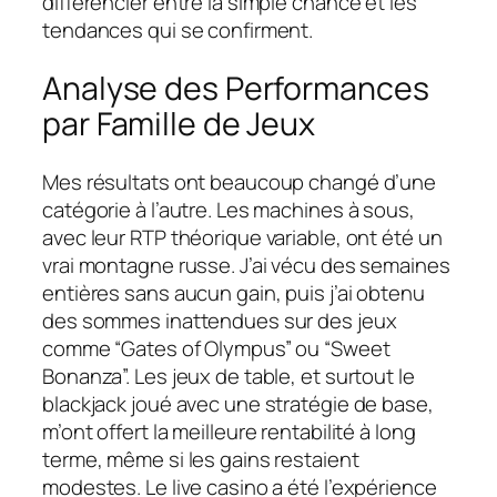
différencier entre la simple chance et les
tendances qui se confirment.
Analyse des Performances
par Famille de Jeux
Mes résultats ont beaucoup changé d’une
catégorie à l’autre. Les machines à sous,
avec leur RTP théorique variable, ont été un
vrai montagne russe. J’ai vécu des semaines
entières sans aucun gain, puis j’ai obtenu
des sommes inattendues sur des jeux
comme “Gates of Olympus” ou “Sweet
Bonanza”. Les jeux de table, et surtout le
blackjack joué avec une stratégie de base,
m’ont offert la meilleure rentabilité à long
terme, même si les gains restaient
modestes. Le live casino a été l’expérience