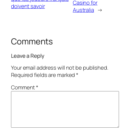
Casino for
doivent savoir
Australia
→
Comments
Leave a Reply
Your email address will not be published.
Required fields are marked
*
Comment
*