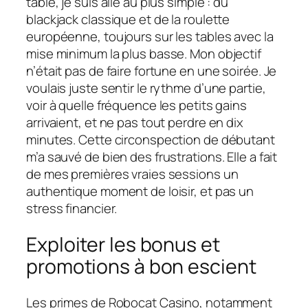
table, je suis allé au plus simple : du
blackjack classique et de la roulette
européenne, toujours sur les tables avec la
mise minimum la plus basse. Mon objectif
n’était pas de faire fortune en une soirée. Je
voulais juste sentir le rythme d’une partie,
voir à quelle fréquence les petits gains
arrivaient, et ne pas tout perdre en dix
minutes. Cette circonspection de débutant
m’a sauvé de bien des frustrations. Elle a fait
de mes premières vraies sessions un
authentique moment de loisir, et pas un
stress financier.
Exploiter les bonus et
promotions à bon escient
Les primes de Robocat Casino, notamment