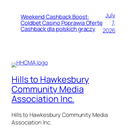
July
Weekend Cashback Boost:
7,
Coldbet Casino Poprawia Ofertę
Cashback dla polskich graczy
2026
Hills to Hawkesbury
Community Media
Association Inc.
Hills to Hawkesbury Community Media
Association Inc.