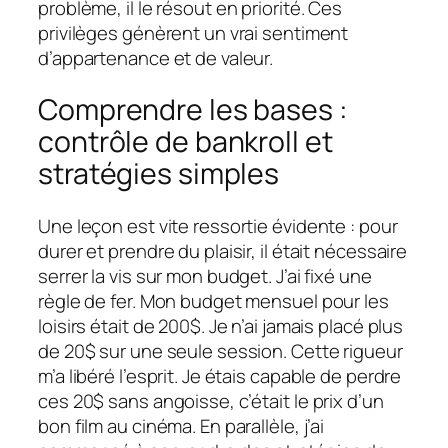
problème, il le résout en priorité. Ces
privilèges génèrent un vrai sentiment
d’appartenance et de valeur.
Comprendre les bases :
contrôle de bankroll et
stratégies simples
Une leçon est vite ressortie évidente : pour
durer et prendre du plaisir, il était nécessaire
serrer la vis sur mon budget. J’ai fixé une
règle de fer. Mon budget mensuel pour les
loisirs était de 200$. Je n’ai jamais placé plus
de 20$ sur une seule session. Cette rigueur
m’a libéré l’esprit. Je étais capable de perdre
ces 20$ sans angoisse, c’était le prix d’un
bon film au cinéma. En parallèle, j’ai