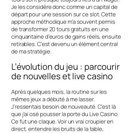
Je les considère donc comme un capital de
départ pour une session sur ce slot. Cette
approche méthodique m’a souvent permis
de transformer 20 tours gratuits en une
cinquantaine d’euros de gains réels, ensuite
retirables. C’est devenu un élément central
de ma stratégie.
L’évolution du jeu : parcourir
de nouvelles et live casino
Après quelques mois, la routine sur les
mêmes jeux a débuté à me lasser.
J’ressentais besoin de nouveauté. C’est là
que j’ai osé pousser la porte du Live Casino.
Ce fut une claque. Voir un vrai croupier en
direct, entendre les bruits de la table,