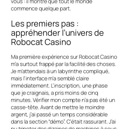
vous : il montre que tout le monde
commence quelque part.
Les premiers pas :
appréhender l’univers de
Robocat Casino
Ma première expérience sur Robocat Casino
m’a surtout frappé par la facilité des choses.
Je m’attendais à un labyrinthe compliqué,
mais l’interface m’a semblé claire
immédiatement. L’inscription, une phase
que je craignais, a pris moins de cinq
minutes. Vérifier mon compte n’a pas été un
casse-tête. Avant de mettre le moindre
argent, j’ai passé un temps considérable
dans la section “démo”. C’était rassurant. J’ai
pu tripoter des dizaines de machines à sous,