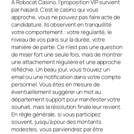
À Robocat Casino, l’proposition VIP survient
par hasard. C’est le casino qui vous
approche, vous ne pouvez pas faire acte de
candidature. Ils observent en tranquillité
votre comportement : votre régularité, le
niveau de vos paris sur la durée, votre
manière de partie. Ce n’est pas une question
de miser fort une seule fois, mais de montrer
une attachement régulière et une approche
réfléchie. Un beau jour, vous trouvez un
email ou une notification dans votre compte
personnel. Vous êtes en mesure de
éventuellement suggérer un mot au
département support pour manifester votre
souhait, mais la résolution finale leur revient.
En règle générale, si vous participez
souvent, jusqu’à pour des montants
modestes, vous parviendrez par être