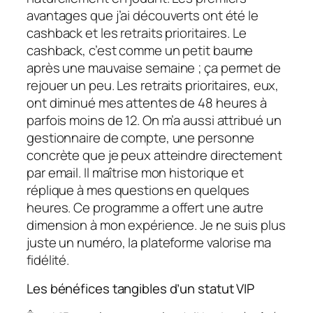
avantages que j’ai découverts ont été le
cashback et les retraits prioritaires. Le
cashback, c’est comme un petit baume
après une mauvaise semaine ; ça permet de
rejouer un peu. Les retraits prioritaires, eux,
ont diminué mes attentes de 48 heures à
parfois moins de 12. On m’a aussi attribué un
gestionnaire de compte, une personne
concrète que je peux atteindre directement
par email. Il maîtrise mon historique et
réplique à mes questions en quelques
heures. Ce programme a offert une autre
dimension à mon expérience. Je ne suis plus
juste un numéro, la plateforme valorise ma
fidélité.
Les bénéfices tangibles d’un statut VIP