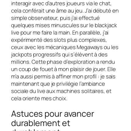
interagir avec d’autres joueurs via le chat,
cela conférait une âme au jeu. J’ai débuté en
simple observateur, puis j’ai effectué
quelques mises minuscules sur le blackjack
live pour me faire la main. En parallèle, j’ai
expérimenté des slots plus complexes,
ceux avec les mécaniques Megaways ou les
jackpots progressifs qui s’élèvent à des
millions. Cette phase d’exploration a rendu
un coup de fouet à mon plaisir de jouer. Elle
m’a aussi permis à affiner mon profil : je sais
maintenant que je privilégie l’ambiance
sociale du live aux machines solitaires, et
cela oriente mes choix.
Astuces pour avancer
durablement et