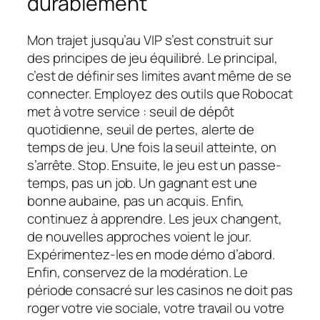
durablement
Mon trajet jusqu’au VIP s’est construit sur
des principes de jeu équilibré. Le principal,
c’est de définir ses limites avant même de se
connecter. Employez des outils que Robocat
met à votre service : seuil de dépôt
quotidienne, seuil de pertes, alerte de
temps de jeu. Une fois la seuil atteinte, on
s’arrête. Stop. Ensuite, le jeu est un passe-
temps, pas un job. Un gagnant est une
bonne aubaine, pas un acquis. Enfin,
continuez à apprendre. Les jeux changent,
de nouvelles approches voient le jour.
Expérimentez-les en mode démo d’abord.
Enfin, conservez de la modération. Le
période consacré sur les casinos ne doit pas
roger votre vie sociale, votre travail ou votre