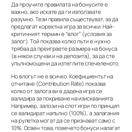
Да проучите правилата на бонусите е
важно, ако искате да ги използвате
разумно. Тези правила съществуват, за да
предлагат коректна игра за всички. Най-
критичният термин е “влог” (условия за
залог). Той показва колко пъти е нужно
трябва да преиграете размера на бонуса
(в някои случаи и на депозита), за да сте
упълномощени да изтеглите спечеленото.
Но влогът не е всичко. Коефициентът на
отчитане (Contribution Rate) показва
колко от залога ви в дадена игра се
валидира за покриване на изискванията.
Например, залози на слот игри по принцип
се валидират напълно (100%), а залагания
на рулетка могат да се признават само с
10%. Освен това, повечето бонуси налагат