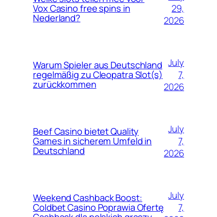
29,
Vox Casino free spins in
Nederland?
2026
July
Warum Spieler aus Deutschland
7,
regelmäßig zu Cleopatra Slot(s)
zurückkommen
2026
July
Beef Casino bietet Quality
7,
Games in sicherem Umfeld in
Deutschland
2026
July
Weekend Cashback Boost:
7,
Coldbet Casino Poprawia Ofertę