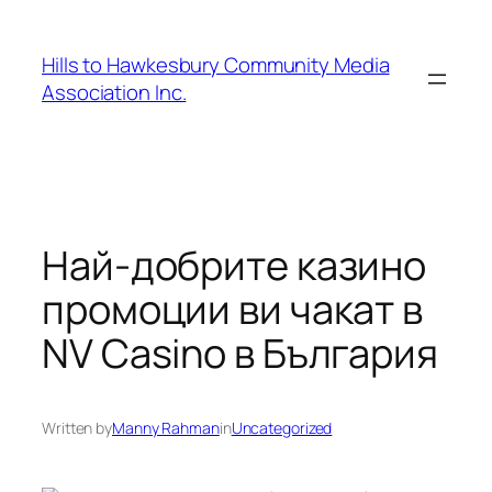
Hills to Hawkesbury Community Media
Association Inc.
Най-добрите казино
промоции ви чакат в
NV Casino в България
Written by
Manny Rahman
in
Uncategorized