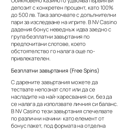
Обикновено казиното удвоява първия ви
депозит с конкретен процент, като 100%
до 500 лв. Така започвате с допълнителни
пари за изследване на игрите. В NV Casino
дадения бонус неведнъж идва заедно с
група безплатни завъртания по
предпочитани слотове, което
обстоятелство го налага още по-
привлекателен.
Безплатни завъртания (Free Spins)
С дарените завъртания можете да
тествате непознат слот или да се
насладите на най-харесвания си, без да
се налага да използвате личния си баланс.
В NV Casino тези завъртания спечелвате
по различни начини: като елемент от
бонус пакет, под формата на отделна