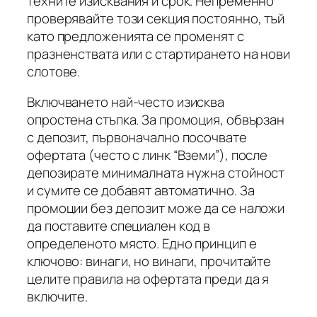
техните изисквания и срок. Непременно
проверявайте този секция постоянно, тъй
като предложенията се променят с
празненствата или с стартирането на нови
слотове.
Включването най-често изисква
опростена стъпка. За промоция, обвързан
с депозит, първоначално посочвате
офертата (често с линк “Вземи”), после
депозирате минималната нужна стойност
и сумите се добавят автоматично. За
промоции без депозит може да се наложи
да поставите специален код в
определеното място. Едно принцип е
ключово: винаги, но винаги, прочитайте
целите правила на офертата преди да я
включите.