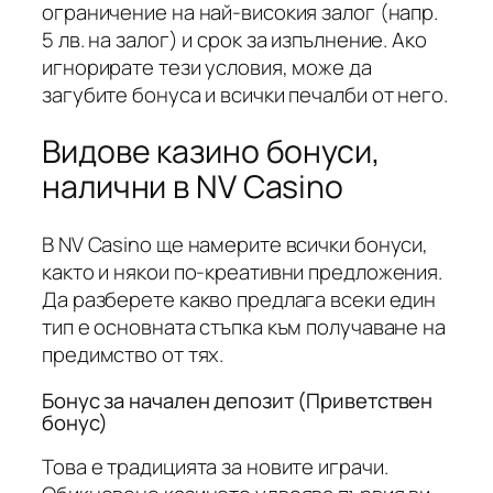
ограничение на най-високия залог (напр.
5 лв. на залог) и срок за изпълнение. Ако
игнорирате тези условия, може да
загубите бонуса и всички печалби от него.
Видове казино бонуси,
налични в NV Casino
В NV Casino ще намерите всички бонуси,
както и някои по-креативни предложения.
Да разберете какво предлага всеки един
тип е основната стъпка към получаване на
предимство от тях.
Бонус за начален депозит (Приветствен
бонус)
Това е традицията за новите играчи.