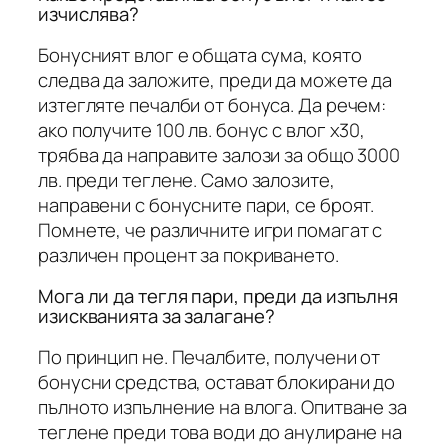
изчислява?
Бонусният влог е общата сума, която
следва да заложите, преди да можете да
изтегляте печалби от бонуса. Да речем:
ако получите 100 лв. бонус с влог x30,
трябва да направите залози за общо 3000
лв. преди теглене. Само залозите,
направени с бонусните пари, се броят.
Помнете, че различните игри помагат с
различен процент за покриването.
Мога ли да тегля пари, преди да изпълня
изискванията за залагане?
По принцип не. Печалбите, получени от
бонусни средства, остават блокирани до
пълното изпълнение на влога. Опитване за
теглене преди това води до анулиране на