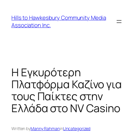
Hills to Hawkesbury Community Media
Association Inc.
Η Εγκυρότερη
Πλατφόρμα Καζίνο για
τους Παίκτες στην
Ελλάδα στο NV Casino
Written by
Manny Rahman
in
Uncategorized