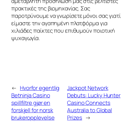
αμετάβλητη προσήλωσή μας στις βέλτιστες
πρακτικές της βιομηχανίας. Σας
παροτρύνουμε να γνωρίσετε μόνοι σας γιατί
είμαστε την αγαπημένη πλατφόρμα για
χιλιάδες παίκτες που επιθυμούν ποιοτική
ψυχαγωγία.
←
Hvorfor egentlig
Jackpot Network
Betninja Casino
Debuts: Lucky Hunter
spillfiltre gjør en
Casino Connects
forskjell for norsk
Australia to Global
brukeropplevelse
Prizes
→