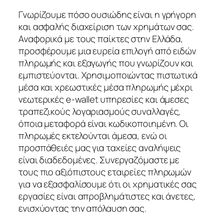
Γνωρίζουμε πόσο ουσιώδης είναι η γρήγορη
και ασφαλής διαχείριση των χρημάτων σας.
Αναφορικά με τους παίκτες στην Ελλάδα,
προσφέρουμε μια ευρεία επιλογή από ειδών
πληρωμής και εξαγωγής που γνωρίζουν και
εμπιστεύονται. Χρησιμοποιώντας πιστωτικά
μέσα και χρεωστικές μέσα πληρωμής μέχρι
νεωτερικές e-wallet υπηρεσίες και άμεσες
τραπεζικούς λογαριασμούς συναλλαγές,
όποια μεταφορά είναι κωδικοποιημένη. Οι
πληρωμές εκτελούνται άμεσα, ενώ οι
προσπάθειές μας για ταχείες αναλήψεις
είναι διαδεδομένες. Συνεργαζόμαστε με
τους πιο αξιόπιστους εταιρείες πληρωμών
για να εξασφαλίσουμε ότι οι χρηματικές σας
εργασίες είναι απροβλημάτιστες και άνετες,
ενισχύοντας την απόλαυση σας.