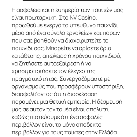
Η ασφάλεια και η ευημερία των παικτών μας
είναι πρωταρχική. Στο NV Casino,
προωθούμε ενεργά το υπεύθυνο παιχνίδι
μέσα από ένα σύνολο εργαλείων και πόρων
που σας βοηθούν να διαχειριστείτε το
παιχνίδι σας. Μπορείτε να ορίσετε όρια
κατάθεσης, απώλειας ή χρόνου παιχνιδιού,
να ζητήσετε αυτοεξαίρεση ή να
χρησιμοποιήσετε τον έλεγχο της
πραγματικότητας. Συνεργαζόμαστε με
οργανισμούς που προσφέρουν υποστήριξη,
διασφαλίζοντας ότι η διασκέδαση
παραμένει μια θετική εμπειρία. Η δέσμευσή
μας σε αυτόν τον τομέα είναι απόλυτη,
καθώς πιστεύουμε ότι ένα ασφαλές
περιβάλλον είναι το μόνο αποδεκτό
περιβάλλον για τους παίκτες στην Ελλάδα.