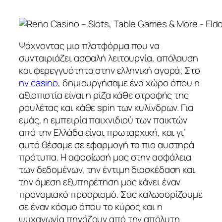
Ψάχνοντας μια πλατφόρμα που να
συνταιριάζει ασφαλή λειτουργία, απόλαυση
και φερεγγυότητα στην ελληνική αγορά; Στο
nv casino
, δημιουργήσαμε ένα χώρο όπου η
αξιοπιστία είναι η ρίζα κάθε στροφής της
ρουλέτας και κάθε spin των κυλίνδρων. Για
εμάς, η εμπειρία παιχνιδιού των παικτών
από την Ελλάδα είναι πρωταρχική, και γι’
αυτό θέσαμε σε εφαρμογή τα πιο αυστηρά
πρότυπα. Η αφοσίωσή μας στην ασφάλεια
των δεδομένων, την έντιμη διασκέδαση και
την άμεση εξυπηρέτηση μας κάνει έναν
προνομιακό προορισμό. Σας καλωσορίζουμε
σε έναν κόσμο όπου το κύρος και η
ψυχαγωγία πηγάζουν από την απόλυτη