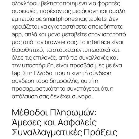
ολοκλήρου βελτιστοποιημένη για φορητές
συσκευές, παρέχοντας μια άψογη και ομαλή
εμπειρία σε smartphones και tablets. Δεν
χρειάζεται να εγκαταστήσετε οποιαδήποτε
app, απλά και μόνο μεταβείτε στον ιστότοπό
μας από τον browser σας. Το interface είναι
διαισθητικό, τα στοιχεία εντυπωσιακά και
όλες τις επιλογές, από τις συναλλαγές και
την υποστήριξη, είναι προσβάσιμες με ένα
tap. Στη Ελλάδα, που η κινητή σύνδεση
σύνδεση τόσο δημοφιλής, αυτή η
προσαρμοστικότητα συνεπάγεται ότι η
απόλαυση σας δεν έχει σύνορα.
Μέθοδοι Πληρωμών:
Άμεσες και Ασφαλείς
Συναλλαγματικές Πράξεις