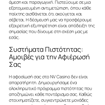
άμεση και παραγωγική. Πιστεύουμε σε μια
εξατομικευμένη αντιμετώπιση, όπου κάθε
παίκτης αισθάνεται ότι ακούγεται και
σέβεται. Η δέσμευσή μας να προσφέρουμε
εξαιρετική εξυπηρέτηση είναι απόδειξη της
σημασίας που δίνουμε στη σχέση μας με
εσάς.
Συστήματα Πιστότητας:
Αμοιβές για την Αφιέρωσή
Σας
Η αφοσίωσή σας στο NV Casino δεν είναι
απαρατήρητη. Δημιουργήσαμε ένα
ολοκληρωτικό πρόγραμμα πιστότητας που
αποζημιώνει κάθε ποντάρισμα σας. Καθώς
στοιχηματίζετε, συγκεντρώνετε μονάδες