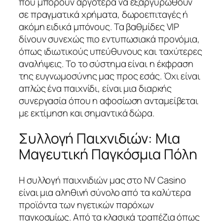
που μπορούν αργότερα να εξαργυρωθούν
σε πραγματικά χρήματα, δωροεπιταγές ή
ακόμη ειδικά μπόνους. Τα βαθμίδες VIP
δίνουν συνεχώς πιο εντυπωσιακά προνόμια,
όπως ιδιωτικούς υπεύθυνους και ταχύτερες
αναλήψεις. Το το σύστημα είναι η έκφραση
της ευγνωμοσύνης μας προς εσάς. Όχι είναι
απλώς ένα παιχνίδι, είναι μια διαρκής
συνεργασία όπου η αφοσίωση ανταμείβεται
με εκτίμηση και σημαντικά δώρα.
Συλλογή Παιχνιδιών: Μια
Μαγευτική Παγκόσμια Πόλη
Η συλλογή παιχνιδιών μας στο NV Casino
είναι μια αληθινή σύνολο από τα καλύτερα
προϊόντα των ηγετικών παρόχων
παγκοσμίως. Από τα κλασικά τραπέζια όπως