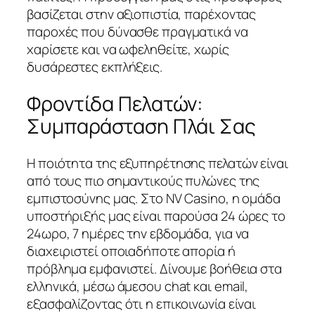
βασίζεται στην αξιοπιστία, παρέχοντας
παροχές που δύνασθε πραγματικά να
χαρίσετε και να ωφεληθείτε, χωρίς
δυσάρεστες εκπλήξεις.
Φροντίδα Πελατών:
Συμπαράσταση Πλάι Σας
Η ποιότητα της εξυπηρέτησης πελατών είναι
από τους πιο σημαντικούς πυλώνες της
εμπιστοσύνης μας. Στο NV Casino, η ομάδα
υποστήριξής μας είναι παρούσα 24 ώρες το
24ωρο, 7 ημέρες την εβδομάδα, για να
διαχειριστεί οποιαδήποτε απορία ή
πρόβλημα εμφανιστεί. Δίνουμε βοήθεια στα
ελληνικά, μέσω άμεσου chat και email,
εξασφαλίζοντας ότι η επικοινωνία είναι