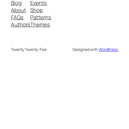
Blog
Events
About
Shop
FAQs
Patterns
Authors
Themes
Twenty Twenty-Five
Designed with
WordPress