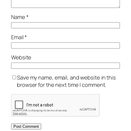
Name
*
Email
*
Website
Save my name, email, and website in this
browser for the next time I comment.