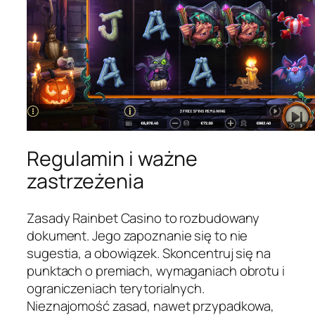
Regulamin i ważne
zastrzeżenia
Zasady Rainbet Casino to rozbudowany
dokument. Jego zapoznanie się to nie
sugestia, a obowiązek. Skoncentruj się na
punktach o premiach, wymaganiach obrotu i
ograniczeniach terytorialnych.
Nieznajomość zasad, nawet przypadkowa,