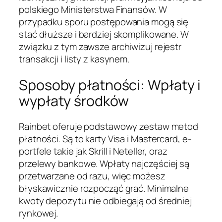
polskiego Ministerstwa Finansów. W
przypadku sporu postępowania mogą się
stać dłuższe i bardziej skomplikowane. W
związku z tym zawsze archiwizuj rejestr
transakcji i listy z kasynem.
Sposoby płatności: Wpłaty i
wypłaty środków
Rainbet oferuje podstawowy zestaw metod
płatności. Są to karty Visa i Mastercard, e-
portfele takie jak Skrill i Neteller, oraz
przelewy bankowe. Wpłaty najczęściej są
przetwarzane od razu, więc możesz
błyskawicznie rozpocząć grać. Minimalne
kwoty depozytu nie odbiegają od średniej
rynkowej.