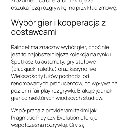
zrozumieć, co operator traktuje za
oszukańczą rozgrywkę, na przykład zmowę.
Wybór gier i kooperacja z
dostawcami
Rainbet ma znaczny wybór gier, choć nie
jest to najobszerniejsza kolekcja na rynku.
Spotkasz tu automaty, gry stołowe
(blackjack, ruletka) oraz kasyno live.
Większość tytułów pochodzi od
renomowanych producentów, co wpływa na
poziom i fair play rozgrywki. Brakuje jednak
gier od niektórych wiodących studiów.
Współpraca z providerami takimi jak
Pragmatic Play czy Evolution oferuje
współczesną rozrywkę. Gry są