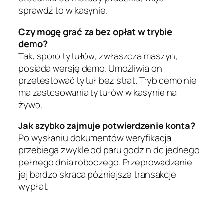
sprawdź to w kasynie.
Czy mogę grać za bez opłat w trybie
demo?
Tak, sporo tytułów, zwłaszcza maszyn,
posiada wersję demo. Umożliwia on
przetestować tytuł bez strat. Tryb demo nie
ma zastosowania tytułów w kasynie na
żywo.
Jak szybko zajmuje potwierdzenie konta?
Po wysłaniu dokumentów weryfikacja
przebiega zwykle od paru godzin do jednego
pełnego dnia roboczego. Przeprowadzenie
jej bardzo skraca późniejsze transakcje
wypłat.