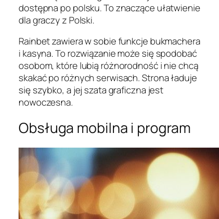
dostępna po polsku. To znaczące ułatwienie
dla graczy z Polski.
Rainbet zawiera w sobie funkcje bukmachera
i kasyna. To rozwiązanie może się spodobać
osobom, które lubią różnorodność i nie chcą
skakać po różnych serwisach. Strona ładuje
się szybko, a jej szata graficzna jest
nowoczesna.
Obsługa mobilna i program