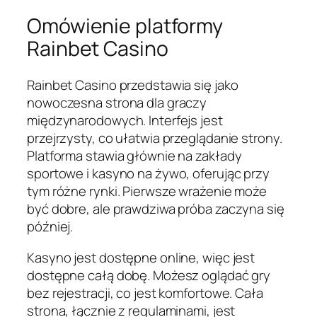
Omówienie platformy
Rainbet Casino
Rainbet Casino przedstawia się jako
nowoczesna strona dla graczy
międzynarodowych. Interfejs jest
przejrzysty, co ułatwia przeglądanie strony.
Platforma stawia głównie na zakłady
sportowe i kasyno na żywo, oferując przy
tym różne rynki. Pierwsze wrażenie może
być dobre, ale prawdziwa próba zaczyna się
później.
Kasyno jest dostępne online, więc jest
dostępne całą dobę. Możesz oglądać gry
bez rejestracji, co jest komfortowe. Cała
strona, łącznie z regulaminami, jest