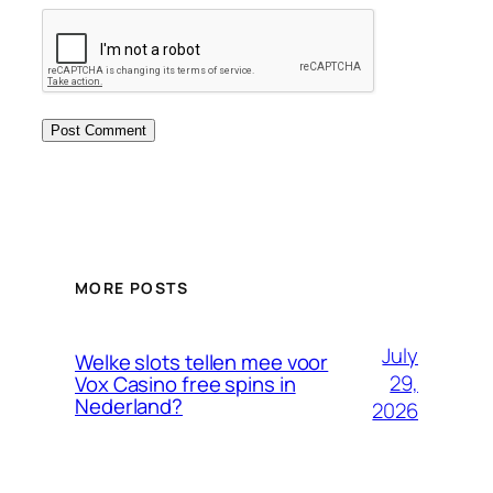
MORE POSTS
July
Welke slots tellen mee voor
29,
Vox Casino free spins in
Nederland?
2026