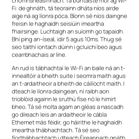
chomhsheasmhach. Tá buntáiste mór ag Wi-
Fi: de ghnáth, tá teorainn dháta níos airde
aige ná ag líonra póca. Bíonn sé níos daingne
freisin le haghaidh seisiúin imeartha
fhairsinge. Luchtaigh an suíomh go tapaidh.
Bhí ping an-íseal, idir 5 agus 10ms. Thug sé
seo taithí iontach dúinn i gcluichí beo agus
cearrbhachais ar líne.
An rud is tábhachtaí le Wi-Fi an baile ná an t-
innealtóir a bheith suite i seomra maith agus
an t-ardaitheoir a bheith de cáilíocht maith. I
dteach le líonra daingean, ní raibh aon
trioblóid againn le sruthú físe nó le himirt
bheo. Tá sé molta agam an gléas a nascadh
go díreach leis an ardaitheoir le cábla
Ethernet más féidir, go háirithe le haghaidh
imeartha thábhachtach. Tá sé seo
fíorthábhachtach i dteach Éireannach gnáth.