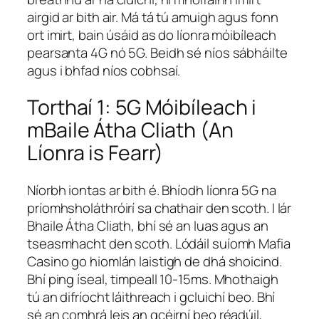
airgid ar bith air. Má tá tú amuigh agus fonn
ort imirt, bain úsáid as do líonra móibíleach
pearsanta 4G nó 5G. Beidh sé níos sábháilte
agus i bhfad níos cobhsaí.
Torthaí 1: 5G Móibíleach i
mBaile Átha Cliath (An
Líonra is Fearr)
Níorbh iontas ar bith é. Bhíodh líonra 5G na
príomhsholáthróirí sa chathair den scoth. I lár
Bhaile Átha Cliath, bhí sé an luas agus an
tseasmhacht den scoth. Lódáil suíomh Mafia
Casino go hiomlán laistigh de dhá shoicind.
Bhí ping íseal, timpeall 10-15ms. Mhothaigh
tú an difríocht láithreach i gcluichí beo. Bhí
sé an comhrá leis an gcéirní beo réadúil,