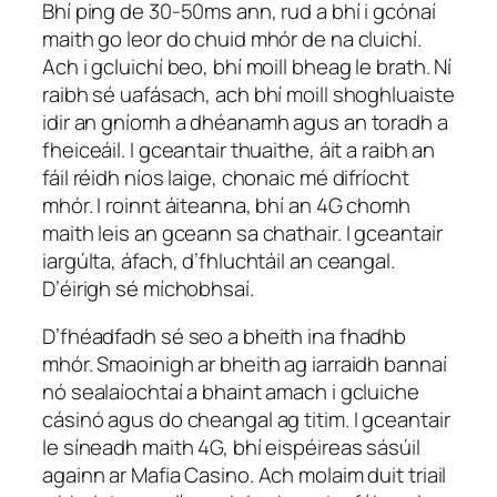
Bhí ping de 30-50ms ann, rud a bhí i gcónaí
maith go leor do chuid mhór de na cluichí.
Ach i gcluichí beo, bhí moill bheag le brath. Ní
raibh sé uafásach, ach bhí moill shoghluaiste
idir an gníomh a dhéanamh agus an toradh a
fheiceáil. I gceantair thuaithe, áit a raibh an
fáil réidh níos laige, chonaic mé difríocht
mhór. I roinnt áiteanna, bhí an 4G chomh
maith leis an gceann sa chathair. I gceantair
iargúlta, áfach, d’fhluchtáil an ceangal.
D’éirigh sé míchobhsaí.
D’fhéadfadh sé seo a bheith ina fhadhb
mhór. Smaoinigh ar bheith ag iarraidh bannaí
nó sealaíochtaí a bhaint amach i gcluiche
cásinó agus do cheangal ag titim. I gceantair
le síneadh maith 4G, bhí eispéireas sásúil
againn ar Mafia Casino. Ach molaim duit triail