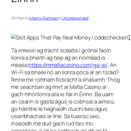
Written by
Manny Rahman
in
Uncategorized
Tá imreoirí ag trácht scéalta i gcónaí faoin
líonra a bheith ag teip ag an nóiméad is
measa
https://mmafiacasino.com/ga-ie/
. An
Wi-Fi sa bhaile nó an líonra póca ar an tsráid?
Rinne mé romham fiosracht a shásamh. Thóg
mé seachtain ag imirt ar Mafia Casino ar
gach mhórlíonra atá le fáil in Éirinn. Ba uaim
an ceann is gasta agus is cobhsaí a aimsiú,
go háirithe le haghaidh cluichí beo agus
cearrbhachais ar líne. Sa tuairisc seo,
inseoidh mé duit gach rud faoi mo
eispéireas, ó lár na cathrach go dtí an tír