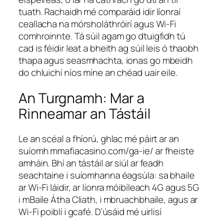
tuath. Rachaidh mé comparáid idir líonraí
ceallacha na mórsholáthróirí agus Wi-Fi
comhroinnte. Tá súil agam go dtuigfidh tú
cad is féidir leat a bheith ag súil leis ó thaobh
thapa agus seasmhachta, ionas go mbeidh
do chluichí níos míne an chéad uair eile.
An Turgnamh: Mar a
Rinneamar an Tástáil
Le an scéal a fhíorú, ghlac mé páirt ar an
suíomh mmafiacasino.com/ga-ie/ ar fheiste
amháin. Bhí an tástáil ar siúl ar feadh
seachtaine i suíomhanna éagsúla: sa bhaile
ar Wi-Fi láidir, ar líonra móibíleach 4G agus 5G
i mBaile Átha Cliath, i mbruachbhaile, agus ar
Wi-Fi poiblí i gcafé. D’úsáid mé uirlisí