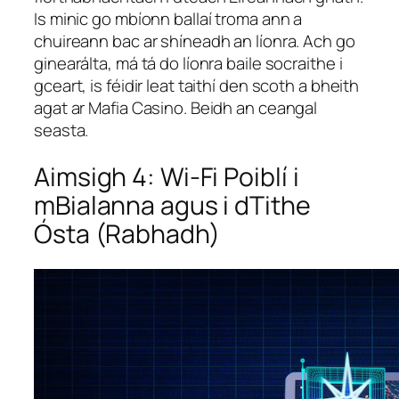
Is minic go mbíonn ballaí troma ann a
chuireann bac ar shíneadh an líonra. Ach go
ginearálta, má tá do líonra baile socraithe i
gceart, is féidir leat taithí den scoth a bheith
agat ar Mafia Casino. Beidh an ceangal
seasta.
Aimsigh 4: Wi-Fi Poiblí i
mBialanna agus i dTithe
Ósta (Rabhadh)