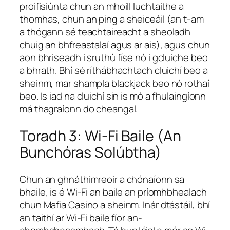
proifisiúnta chun an mhoill luchtaithe a
thomhas, chun an ping a sheiceáil (an t-am
a thógann sé teachtaireacht a sheoladh
chuig an bhfreastalaí agus ar ais), agus chun
aon bhriseadh i sruthú físe nó i gcluiche beo
a bhrath. Bhí sé ríthábhachtach cluichí beo a
sheinm, mar shampla blackjack beo nó rothaí
beo. Is iad na cluichí sin is mó a fhulaingíonn
má thagraíonn do cheangal.
Toradh 3: Wi-Fi Baile (An
Bunchóras Solúbtha)
Chun an ghnáthimreoir a chónaíonn sa
bhaile, is é Wi-Fi an baile an príomhbhealach
chun Mafia Casino a sheinm. Inár dtástáil, bhí
an taithí ar Wi-Fi baile fíor an-