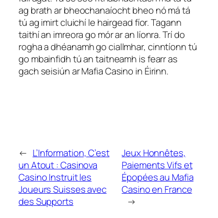
ag brath ar bheochanaíocht bheo nó má tá
tú ag imirt cluichí le hairgead fíor. Tagann
taithí an imreora go mór ar an líonra. Trí do
rogha a dhéanamh go ciallmhar, cinntíonn tú
go mbainfidh tú an taitneamh is fearr as
gach seisiún ar Mafia Casino in Éirinn.
←
L’Information, C’est
Jeux Honnêtes,
un Atout : Casinova
Paiements Vifs et
Casino Instruit les
Épopées au Mafia
Joueurs Suisses avec
Casino en France
des Supports
→