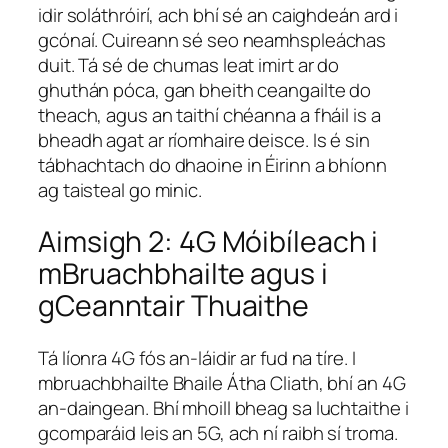
idir soláthróirí, ach bhí sé an caighdeán ard i
gcónaí. Cuireann sé seo neamhspleáchas
duit. Tá sé de chumas leat imirt ar do
ghuthán póca, gan bheith ceangailte do
theach, agus an taithí chéanna a fháil is a
bheadh agat ar ríomhaire deisce. Is é sin
tábhachtach do dhaoine in Éirinn a bhíonn
ag taisteal go minic.
Aimsigh 2: 4G Móibíleach i
mBruachbhailte agus i
gCeanntair Thuaithe
Tá líonra 4G fós an-láidir ar fud na tíre. I
mbruachbhailte Bhaile Átha Cliath, bhí an 4G
an-daingean. Bhí mhoill bheag sa luchtaithe i
gcomparáid leis an 5G, ach ní raibh sí troma.