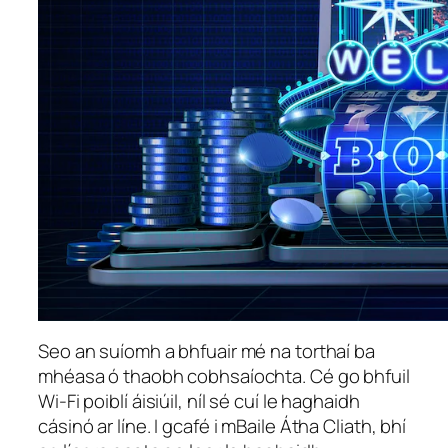
Seo an suíomh a bhfuair mé na torthaí ba
mhéasa ó thaobh cobhsaíochta. Cé go bhfuil
Wi-Fi poiblí áisiúil, níl sé cuí le haghaidh
cásinó ar líne. I gcafé i mBaile Átha Cliath, bhí