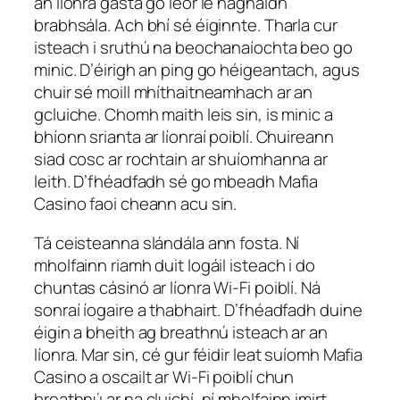
an líonra gasta go leor le haghaidh
brabhsála. Ach bhí sé éiginnte. Tharla cur
isteach i sruthú na beochanaíochta beo go
minic. D’éirigh an ping go héigeantach, agus
chuir sé moill mhíthaitneamhach ar an
gcluiche. Chomh maith leis sin, is minic a
bhíonn srianta ar líonraí poiblí. Chuireann
siad cosc ar rochtain ar shuíomhanna ar
leith. D’fhéadfadh sé go mbeadh Mafia
Casino faoi cheann acu sin.
Tá ceisteanna slándála ann fosta. Ní
mholfainn riamh duit logáil isteach i do
chuntas cásinó ar líonra Wi-Fi poiblí. Ná
sonraí íogaire a thabhairt. D’fhéadfadh duine
éigin a bheith ag breathnú isteach ar an
líonra. Mar sin, cé gur féidir leat suíomh Mafia
Casino a oscailt ar Wi-Fi poiblí chun
breathnú ar na cluichí, ní mholfainn imirt