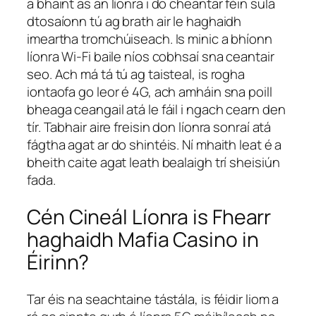
a bhaint as an líonra i do cheantar féin sula
dtosaíonn tú ag brath air le haghaidh
imeartha tromchúiseach. Is minic a bhíonn
líonra Wi-Fi baile níos cobhsaí sna ceantair
seo. Ach má tá tú ag taisteal, is rogha
iontaofa go leor é 4G, ach amháin sna poill
bheaga ceangail atá le fáil i ngach cearn den
tír. Tabhair aire freisin don líonra sonraí atá
fágtha agat ar do shintéis. Ní mhaith leat é a
bheith caite agat leath bealaigh trí sheisiún
fada.
Cén Cineál Líonra is Fhearr
haghaidh Mafia Casino in
Éirinn?
Tar éis na seachtaine tástála, is féidir liom a