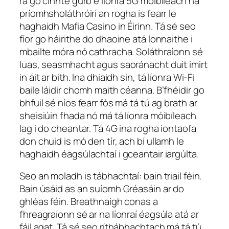
rá go cinnte gurb é líonra 5G móibíleach na
príomhsholáthróirí an rogha is fearr le
haghaidh Mafia Casino in Éirinn. Tá sé seo
fíor go háirithe do dhaoine atá lonnaithe i
mbailte móra nó cathracha. Soláthraíonn sé
luas, seasmhacht agus saoránacht duit imirt
in áit ar bith. Ina dhiaidh sin, tá líonra Wi-Fi
baile láidir chomh maith céanna. B’fhéidir go
bhfuil sé níos fearr fós má tá tú ag brath ar
sheisiúin fhada nó má tá líonra móibíleach
lag i do cheantar. Tá 4G ina rogha iontaofa
don chuid is mó den tír, ach bí ullamh le
haghaidh éagsúlachtaí i gceantair iargúlta.
Seo an moladh is tábhachtaí: bain triail féin.
Bain úsáid as an suíomh Gréasáin ar do
ghléas féin. Breathnaigh conas a
fhreagraíonn sé ar na líonraí éagsúla atá ar
fáil agat. Tá sé seo ríthábhachtach má tá tú