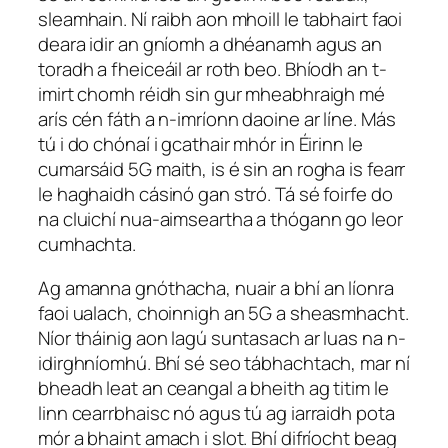
sleamhain. Ní raibh aon mhoill le tabhairt faoi
deara idir an gníomh a dhéanamh agus an
toradh a fheiceáil ar roth beo. Bhíodh an t-
imirt chomh réidh sin gur mheabhraigh mé
arís cén fáth a n-imríonn daoine ar líne. Más
tú i do chónaí i gcathair mhór in Éirinn le
cumarsáid 5G maith, is é sin an rogha is fearr
le haghaidh cásinó gan stró. Tá sé foirfe do
na cluichí nua-aimseartha a thógann go leor
cumhachta.
Ag amanna gnóthacha, nuair a bhí an líonra
faoi ualach, choinnigh an 5G a sheasmhacht.
Níor tháinig aon lagú suntasach ar luas na n-
idirghníomhú. Bhí sé seo tábhachtach, mar ní
bheadh leat an ceangal a bheith ag titim le
linn cearrbhaisc nó agus tú ag iarraidh pota
mór a bhaint amach i slot. Bhí difríocht beag