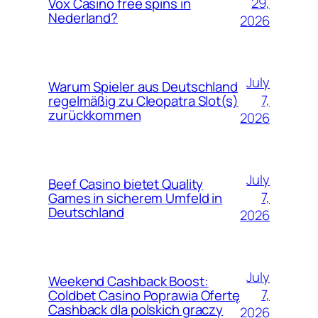
29,
Vox Casino free spins in
Nederland?
2026
July
Warum Spieler aus Deutschland
7,
regelmäßig zu Cleopatra Slot(s)
zurückkommen
2026
July
Beef Casino bietet Quality
7,
Games in sicherem Umfeld in
Deutschland
2026
July
Weekend Cashback Boost:
7,
Coldbet Casino Poprawia Ofertę
Cashback dla polskich graczy
2026