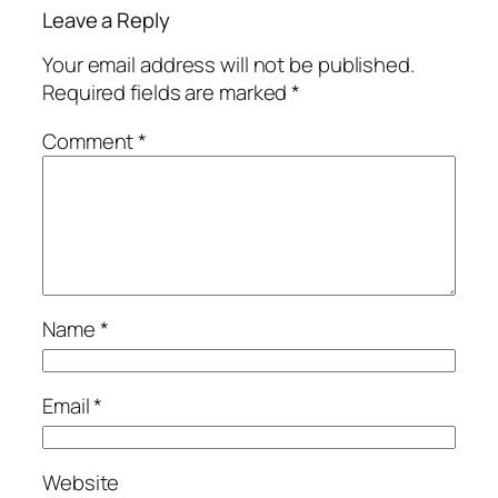
Leave a Reply
Your email address will not be published.
Required fields are marked
*
Comment
*
Name
*
Email
*
Website