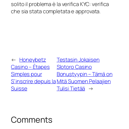
solito il problema è la verifica KYC: verifica
che sia stata completata e approvata.
←
Honeybetz
Testasin Jokaisen
Casino – Étapes
Slotoro Casino
Simples pour
Bonustyypin – Tämä on
S’inscrire depuis la
Mitä Suomen Pelaajien
Suisse
Tulisi Tietää
→
Comments