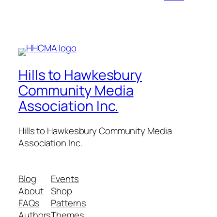
Hills to Hawkesbury
Community Media
Association Inc.
Hills to Hawkesbury Community Media
Association Inc.
Blog
Events
About
Shop
FAQs
Patterns
Authors
Themes