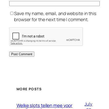
Save my name, email, and website in this
browser for the next time I comment.
MORE POSTS
July
Welke slots tellen mee voor