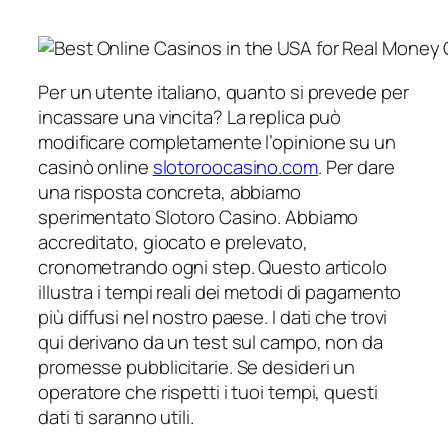
Per un utente italiano, quanto si prevede per
incassare una vincita? La replica può
modificare completamente l’opinione su un
casinò online
slotoroocasino.com
. Per dare
una risposta concreta, abbiamo
sperimentato Slotoro Casino. Abbiamo
accreditato, giocato e prelevato,
cronometrando ogni step. Questo articolo
illustra i tempi reali dei metodi di pagamento
più diffusi nel nostro paese. I dati che trovi
qui derivano da un test sul campo, non da
promesse pubblicitarie. Se desideri un
operatore che rispetti i tuoi tempi, questi
dati ti saranno utili.