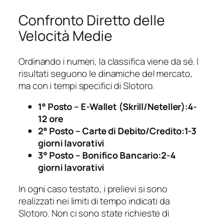
Confronto Diretto delle
Velocità Medie
Ordinando i numeri, la classifica viene da sé. I
risultati seguono le dinamiche del mercato,
ma con i tempi specifici di Slotoro.
1° Posto – E-Wallet (Skrill/Neteller):
4-
12 ore
2° Posto – Carte di Debito/Credito:
1-3
giorni lavorativi
3° Posto – Bonifico Bancario:
2-4
giorni lavorativi
In ogni caso testato, i prelievi si sono
realizzati nei limiti di tempo indicati da
Slotoro. Non ci sono state richieste di