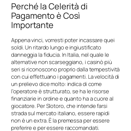
Perché la Celerità di
Pagamento è Così
Importante
Appena vinci, vorresti poter incassare quei
soldi. Un ritardo lungo e ingiustificato
danneggia la fiducia. In Italia, nel quale le
alternative non scarseggiano, i casinò più
seri si riconoscono proprio dalla tempestività
con cui effettuano i pagamenti. La velocità di
un prelievo dice molto: indica di come
l’operatore è strutturato, se ha le risorse
finanziarie in ordine e quanto ha a cuore al
giocatore. Per Slotoro, che intende farsi
strada sul mercato italiano, essere rapidi
non è un extra. È la premessa per essere
preferire e per essere raccomandati.