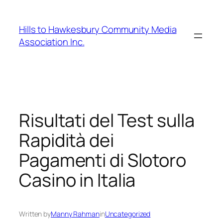
Hills to Hawkesbury Community Media
Association Inc.
Risultati del Test sulla
Rapidità dei
Pagamenti di Slotoro
Casino in Italia
Written by
Manny Rahman
in
Uncategorized