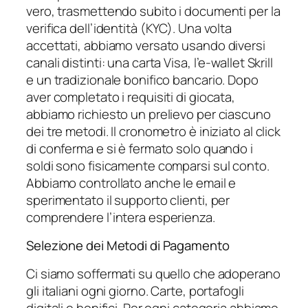
vero, trasmettendo subito i documenti per la
verifica dell’identità (KYC). Una volta
accettati, abbiamo versato usando diversi
canali distinti: una carta Visa, l’e-wallet Skrill
e un tradizionale bonifico bancario. Dopo
aver completato i requisiti di giocata,
abbiamo richiesto un prelievo per ciascuno
dei tre metodi. Il cronometro è iniziato al click
di conferma e si è fermato solo quando i
soldi sono fisicamente comparsi sul conto.
Abbiamo controllato anche le email e
sperimentato il supporto clienti, per
comprendere l’intera esperienza.
Selezione dei Metodi di Pagamento
Ci siamo soffermati su quello che adoperano
gli italiani ogni giorno. Carte, portafogli
digitali e bonifici. Per ogni categoria abbiamo