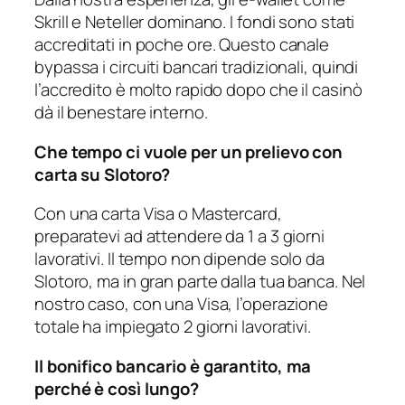
Skrill e Neteller dominano. I fondi sono stati
accreditati in poche ore. Questo canale
bypassa i circuiti bancari tradizionali, quindi
l’accredito è molto rapido dopo che il casinò
dà il benestare interno.
Che tempo ci vuole per un prelievo con
carta su Slotoro?
Con una carta Visa o Mastercard,
preparatevi ad attendere da 1 a 3 giorni
lavorativi. Il tempo non dipende solo da
Slotoro, ma in gran parte dalla tua banca. Nel
nostro caso, con una Visa, l’operazione
totale ha impiegato 2 giorni lavorativi.
Il bonifico bancario è garantito, ma
perché è così lungo?