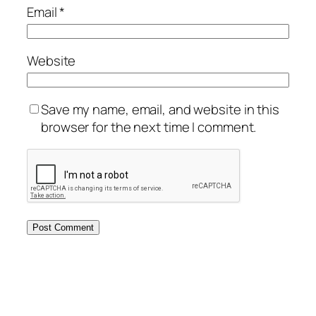
Email
*
Website
Save my name, email, and website in this
browser for the next time I comment.