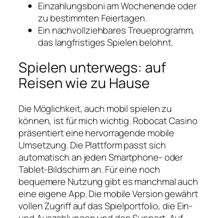
Einzahlungsboni am Wochenende oder
zu bestimmten Feiertagen.
Ein nachvollziehbares Treueprogramm,
das langfristiges Spielen belohnt.
Spielen unterwegs: auf
Reisen wie zu Hause
Die Möglichkeit, auch mobil spielen zu
können, ist für mich wichtig. Robocat Casino
präsentiert eine hervorragende mobile
Umsetzung. Die Plattform passt sich
automatisch an jeden Smartphone- oder
Tablet-Bildschirm an. Für eine noch
bequemere Nutzung gibt es manchmal auch
eine eigene App. Die mobile Version gewährt
vollen Zugriff auf das Spielportfolio, die Ein-