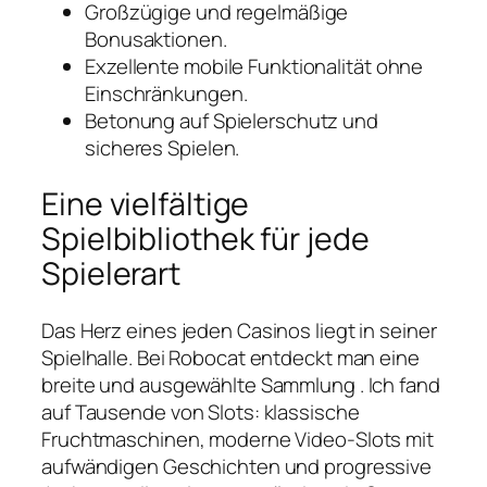
Großzügige und regelmäßige
Bonusaktionen.
Exzellente mobile Funktionalität ohne
Einschränkungen.
Betonung auf Spielerschutz und
sicheres Spielen.
Eine vielfältige
Spielbibliothek für jede
Spielerart
Das Herz eines jeden Casinos liegt in seiner
Spielhalle. Bei Robocat entdeckt man eine
breite und ausgewählte Sammlung . Ich fand
auf Tausende von Slots: klassische
Fruchtmaschinen, moderne Video-Slots mit
aufwändigen Geschichten und progressive