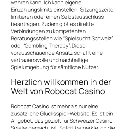
wahren kann. Ich kann eigene
Einzahlungslimits einstellen, Sitzungszeiten
limitieren oder einen Selbstausschluss
beantragen. Zudem gibt es direkte
Verbindungen zu kompetenten
Beratungsstellen wie “Spielsucht Schweiz”
oder “Gambling Therapy”. Dieser
vorausschauende Ansatz schafft eine
vertrauensvolle und nachhaltige
Spielumgebung für sämtliche Nutzer.
Herzlich willkommen in der
Welt von Robocat Casino
Robocat Casino ist mehr als nur eine
zusätzliche Glücksspiel-Website. Es ist ein
Angebot, das gezielt für Schweizer Casino-
Spieler gemacht ist. Sofort bemerkte ich die