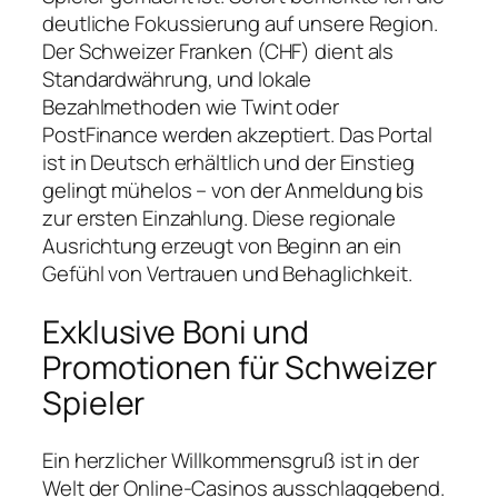
deutliche Fokussierung auf unsere Region.
Der Schweizer Franken (CHF) dient als
Standardwährung, und lokale
Bezahlmethoden wie Twint oder
PostFinance werden akzeptiert. Das Portal
ist in Deutsch erhältlich und der Einstieg
gelingt mühelos – von der Anmeldung bis
zur ersten Einzahlung. Diese regionale
Ausrichtung erzeugt von Beginn an ein
Gefühl von Vertrauen und Behaglichkeit.
Exklusive Boni und
Promotionen für Schweizer
Spieler
Ein herzlicher Willkommensgruß ist in der
Welt der Online-Casinos ausschlaggebend.