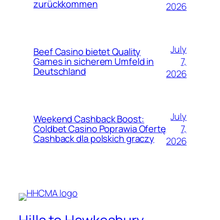
zurückkommen
2026
July
Beef Casino bietet Quality
7,
Games in sicherem Umfeld in
Deutschland
2026
July
Weekend Cashback Boost:
7,
Coldbet Casino Poprawia Ofertę
Cashback dla polskich graczy
2026