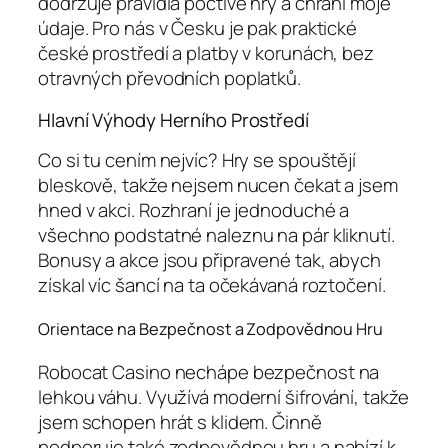
dodržuje pravidla poctivé hry a chrání moje
údaje. Pro nás v Česku je pak praktické
české prostředí a platby v korunách, bez
otravných převodních poplatků.
Hlavní Výhody Herního Prostředí
Co si tu cením nejvíc? Hry se spouštějí
bleskově, takže nejsem nucen čekat a jsem
hned v akci. Rozhraní je jednoduché a
všechno podstatné naleznu na pár kliknutí.
Bonusy a akce jsou připravené tak, abych
získal víc šancí na ta očekávaná roztočení.
Orientace na Bezpečnost a Zodpovědnou Hru
Robocat Casino nechápe bezpečnost na
lehkou váhu. Využívá moderní šifrování, takže
jsem schopen hrát s klidem. Činně
podporuje také zodpovědnou hru a nabízí k