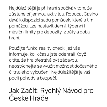
Nejdůležitější je při hraní spočívá v tom, že
zůstane příjemnou aktivitou. Robocat Casino
dává k dispozici sadu pomůcek, které s tím
pomůžou. Lze nastavit denní, týdenní i
měsíční limity pro depozity, ztráty a dobu
hraní.
Použijte funkci reality check, jež vás
informuje, kolik času jste odehráli. Když
cítíte, že hra přestává být zábavou,
neostýchejte se využít možnost dočasného
či trvalého vyloučení. Nejdůležitější je váš
pocit pohody a bezpečí.
Jak Začít: Rychlý Návod pro
České Hráče