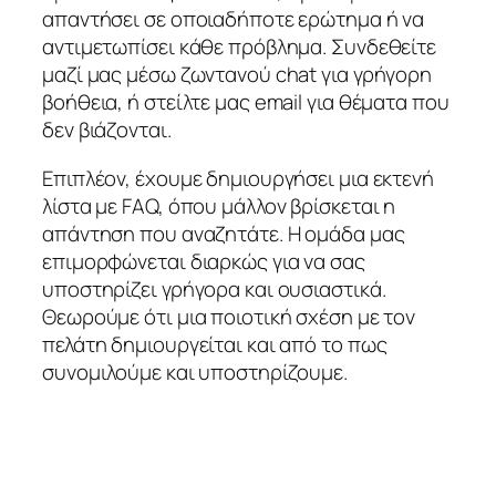
απαντήσει σε οποιαδήποτε ερώτημα ή να
αντιμετωπίσει κάθε πρόβλημα. Συνδεθείτε
μαζί μας μέσω ζωντανού chat για γρήγορη
βοήθεια, ή στείλτε μας email για θέματα που
δεν βιάζονται.
Επιπλέον, έχουμε δημιουργήσει μια εκτενή
λίστα με FAQ, όπου μάλλον βρίσκεται η
απάντηση που αναζητάτε. Η ομάδα μας
επιμορφώνεται διαρκώς για να σας
υποστηρίζει γρήγορα και ουσιαστικά.
Θεωρούμε ότι μια ποιοτική σχέση με τον
πελάτη δημιουργείται και από το πως
συνομιλούμε και υποστηρίζουμε.