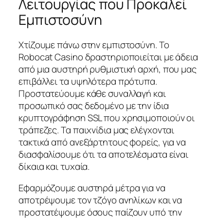
Λειτουργίας που Προκαλεί
Εμπιστοσύνη
Χτίζουμε πάνω στην εμπιστοσύνη. Το
Robocat Casino δραστηριοποιείται με άδεια
από μια αυστηρή ρυθμιστική αρχή, που μας
επιβάλλει τα υψηλότερα πρότυπα.
Προστατεύουμε κάθε συναλλαγή και
προσωπικό σας δεδομένο με την ίδια
κρυπτογράφηση SSL που χρησιμοποιούν οι
τράπεζες. Τα παιχνίδια μας ελέγχονται
τακτικά από ανεξάρτητους φορείς, για να
διασφαλίσουμε ότι τα αποτελέσματα είναι
δίκαια και τυχαία.
Εφαρμόζουμε αυστηρά μέτρα για να
αποτρέψουμε τον τζόγο ανηλίκων και να
προστατέψουμε όσους παίζουν υπό την