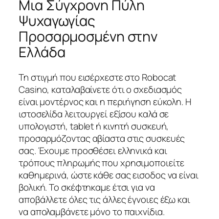
Μια Σύγχρονη Πύλη
Ψυχαγωγίας
Προσαρμοσμένη στην
Ελλάδα
Τη στιγμή που εισέρχεστε στο Robocat
Casino, καταλαβαίνετε ότι ο σχεδιασμός
είναι μοντέρνος και η περιήγηση εύκολη. Η
ιστοσελίδα λειτουργεί εξίσου καλά σε
υπολογιστή, tablet ή κινητή συσκευή,
προσαρμόζοντας αβίαστα στις συσκευές
σας. Έχουμε προσθέσει ελληνικά και
τρόπους πληρωμής που χρησιμοποιείτε
καθημερινά, ώστε κάθε σας εισοδος να είναι
βολική. Το σκέφτηκαμε έτσι για να
αποβάλλετε όλες τις άλλες έγνοιες έξω και
να απολαμβάνετε μόνο το παιχνίδια.