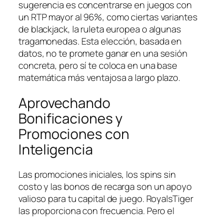
sugerencia es concentrarse en juegos con
un RTP mayor al 96%, como ciertas variantes
de blackjack, la ruleta europea o algunas
tragamonedas. Esta elección, basada en
datos, no te promete ganar en una sesión
concreta, pero sí te coloca en una base
matemática más ventajosa a largo plazo.
Aprovechando
Bonificaciones y
Promociones con
Inteligencia
Las promociones iniciales, los spins sin
costo y las bonos de recarga son un apoyo
valioso para tu capital de juego. RoyalsTiger
las proporciona con frecuencia. Pero el