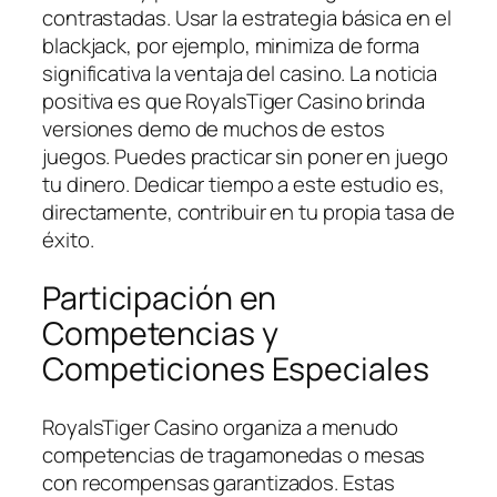
contrastadas. Usar la estrategia básica en el
blackjack, por ejemplo, minimiza de forma
significativa la ventaja del casino. La noticia
positiva es que RoyalsTiger Casino brinda
versiones demo de muchos de estos
juegos. Puedes practicar sin poner en juego
tu dinero. Dedicar tiempo a este estudio es,
directamente, contribuir en tu propia tasa de
éxito.
Participación en
Competencias y
Competiciones Especiales
RoyalsTiger Casino organiza a menudo
competencias de tragamonedas o mesas
con recompensas garantizados. Estas