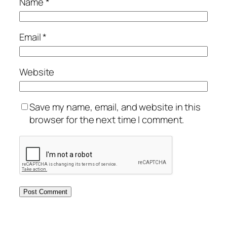
Name
*
Email
*
Website
Save my name, email, and website in this
browser for the next time I comment.