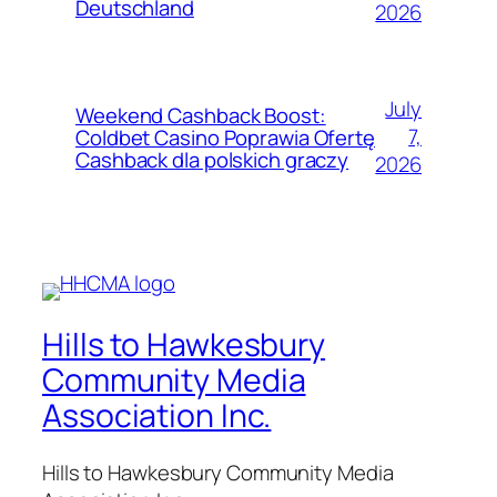
Deutschland
2026
July
Weekend Cashback Boost:
7,
Coldbet Casino Poprawia Ofertę
Cashback dla polskich graczy
2026
Hills to Hawkesbury
Community Media
Association Inc.
Hills to Hawkesbury Community Media