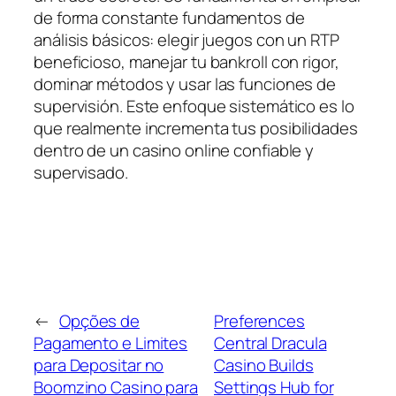
de forma constante fundamentos de
análisis básicos: elegir juegos con un RTP
beneficioso, manejar tu bankroll con rigor,
dominar métodos y usar las funciones de
supervisión. Este enfoque sistemático es lo
que realmente incrementa tus posibilidades
dentro de un casino online confiable y
supervisado.
←
Opções de
Preferences
Pagamento e Limites
Central Dracula
para Depositar no
Casino Builds
Boomzino Casino para
Settings Hub for