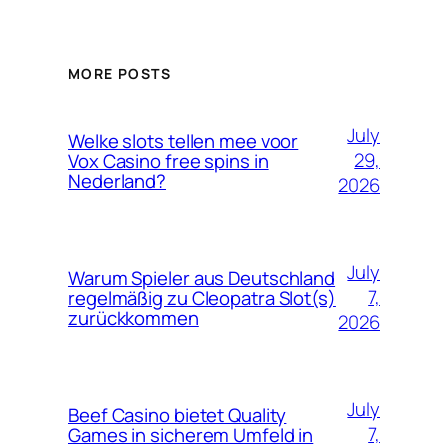
MORE POSTS
July
Welke slots tellen mee voor
29,
Vox Casino free spins in
Nederland?
2026
July
Warum Spieler aus Deutschland
7,
regelmäßig zu Cleopatra Slot(s)
zurückkommen
2026
July
Beef Casino bietet Quality
7,
Games in sicherem Umfeld in