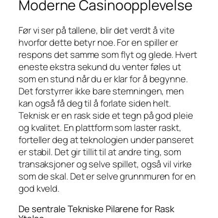
Moderne Casinoopplevelse
Før vi ser på tallene, blir det verdt å vite
hvorfor dette betyr noe. For en spiller er
respons det samme som flyt og glede. Hvert
eneste ekstra sekund du venter føles ut
som en stund når du er klar for å begynne.
Det forstyrrer ikke bare stemningen, men
kan også få deg til å forlate siden helt.
Teknisk er en rask side et tegn på god pleie
og kvalitet. En plattform som laster raskt,
forteller deg at teknologien under panseret
er stabil. Det gir tillit til at andre ting, som
transaksjoner og selve spillet, også vil virke
som de skal. Det er selve grunnmuren for en
god kveld.
De sentrale Tekniske Pilarene for Rask