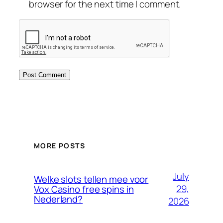
browser for the next time I comment.
MORE POSTS
July
Welke slots tellen mee voor
29,
Vox Casino free spins in
Nederland?
2026