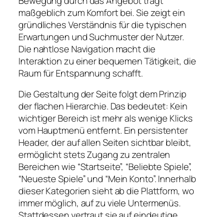
Bewegung durch das Angebot trägt
maßgeblich zum Komfort bei. Sie zeigt ein
gründliches Verständnis für die typischen
Erwartungen und Suchmuster der Nutzer.
Die nahtlose Navigation macht die
Interaktion zu einer bequemen Tätigkeit, die
Raum für Entspannung schafft.
Die Gestaltung der Seite folgt dem Prinzip
der flachen Hierarchie. Das bedeutet: Kein
wichtiger Bereich ist mehr als wenige Klicks
vom Hauptmenü entfernt. Ein persistenter
Header, der auf allen Seiten sichtbar bleibt,
ermöglicht stets Zugang zu zentralen
Bereichen wie “Startseite”, “Beliebte Spiele”,
“Neueste Spiele” und “Mein Konto”. Innerhalb
dieser Kategorien sieht ab die Plattform, wo
immer möglich, auf zu viele Untermenüs.
Stattdessen vertraut sie auf eindeutige