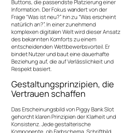
Buttons, die passendste Platzierung einer
Information. Der Fokus wandert von der
Frage “Was ist neu?” hin zu “Was erscheint
natürlich an?”. In einer zunehmend
komplexen digitalen Welt wird dieser Ansatz
des bekannten Komforts zu einem
entscheidenden Wettbewerbsvorteil. Er
bindet Nutzer und baut eine dauerhafte
Beziehung auf, die auf Verlässlichkeit und
Respekt basiert.
Gestaltungsprinzipien, die
Vertrauen schaffen
Das Erscheinungsbild von Piggy Bank Slot
gehorcht klaren Prinzipien der Klarheit und
Konsistenz. Jede gestalterische
Komponente, ob Farbschema, Schriftbild