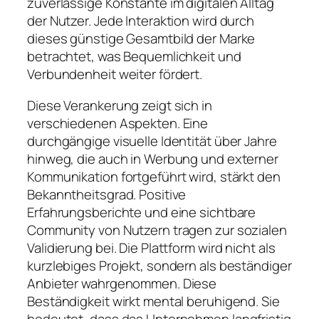
zuverlässige Konstante im digitalen Alltag
der Nutzer. Jede Interaktion wird durch
dieses günstige Gesamtbild der Marke
betrachtet, was Bequemlichkeit und
Verbundenheit weiter fördert.
Diese Verankerung zeigt sich in
verschiedenen Aspekten. Eine
durchgängige visuelle Identität über Jahre
hinweg, die auch in Werbung und externer
Kommunikation fortgeführt wird, stärkt den
Bekanntheitsgrad. Positive
Erfahrungsberichte und eine sichtbare
Community von Nutzern tragen zur sozialen
Validierung bei. Die Plattform wird nicht als
kurzlebiges Projekt, sondern als beständiger
Anbieter wahrgenommen. Diese
Beständigkeit wirkt mental beruhigend. Sie
bedeutet, dass das Unternehmen langfristig