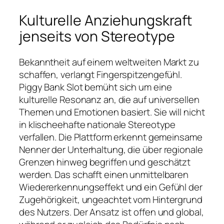
Kulturelle Anziehungskraft
jenseits von Stereotype
Bekanntheit auf einem weltweiten Markt zu
schaffen, verlangt Fingerspitzengefühl.
Piggy Bank Slot bemüht sich um eine
kulturelle Resonanz an, die auf universellen
Themen und Emotionen basiert. Sie will nicht
in klischeehafte nationale Stereotype
verfallen. Die Plattform erkennt gemeinsame
Nenner der Unterhaltung, die über regionale
Grenzen hinweg begriffen und geschätzt
werden. Das schafft einen unmittelbaren
Wiedererkennungseffekt und ein Gefühl der
Zugehörigkeit, ungeachtet vom Hintergrund
des Nutzers. Der Ansatz ist offen und global,