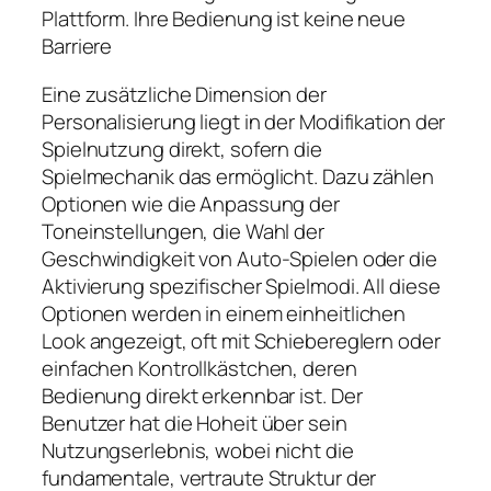
Plattform. Ihre Bedienung ist keine neue
Barriere
Eine zusätzliche Dimension der
Personalisierung liegt in der Modifikation der
Spielnutzung direkt, sofern die
Spielmechanik das ermöglicht. Dazu zählen
Optionen wie die Anpassung der
Toneinstellungen, die Wahl der
Geschwindigkeit von Auto-Spielen oder die
Aktivierung spezifischer Spielmodi. All diese
Optionen werden in einem einheitlichen
Look angezeigt, oft mit Schiebereglern oder
einfachen Kontrollkästchen, deren
Bedienung direkt erkennbar ist. Der
Benutzer hat die Hoheit über sein
Nutzungserlebnis, wobei nicht die
fundamentale, vertraute Struktur der