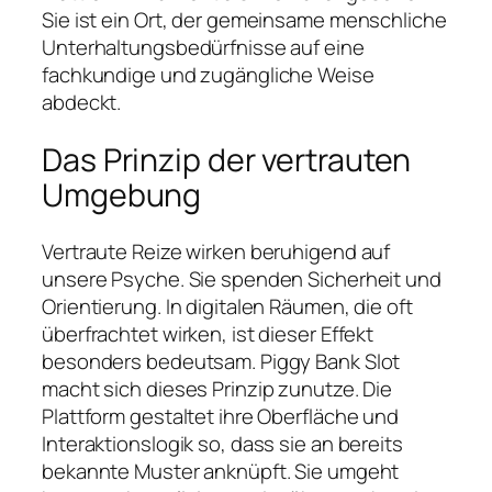
Sie ist ein Ort, der gemeinsame menschliche
Unterhaltungsbedürfnisse auf eine
fachkundige und zugängliche Weise
abdeckt.
Das Prinzip der vertrauten
Umgebung
Vertraute Reize wirken beruhigend auf
unsere Psyche. Sie spenden Sicherheit und
Orientierung. In digitalen Räumen, die oft
überfrachtet wirken, ist dieser Effekt
besonders bedeutsam. Piggy Bank Slot
macht sich dieses Prinzip zunutze. Die
Plattform gestaltet ihre Oberfläche und
Interaktionslogik so, dass sie an bereits
bekannte Muster anknüpft. Sie umgeht