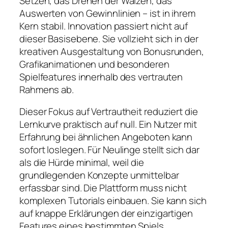
Setzen, das Drehen der Walzen, das
Auswerten von Gewinnlinien – ist in ihrem
Kern stabil. Innovation passiert nicht auf
dieser Basisebene. Sie vollzieht sich in der
kreativen Ausgestaltung von Bonusrunden,
Grafikanimationen und besonderen
Spielfeatures innerhalb des vertrauten
Rahmens ab.
Dieser Fokus auf Vertrautheit reduziert die
Lernkurve praktisch auf null. Ein Nutzer mit
Erfahrung bei ähnlichen Angeboten kann
sofort loslegen. Für Neulinge stellt sich dar
als die Hürde minimal, weil die
grundlegenden Konzepte unmittelbar
erfassbar sind. Die Plattform muss nicht
komplexen Tutorials einbauen. Sie kann sich
auf knappe Erklärungen der einzigartigen
Features eines bestimmten Spiels