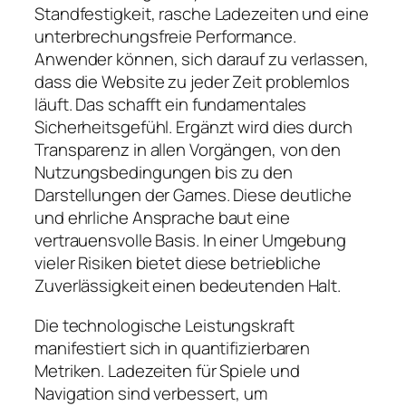
Standfestigkeit, rasche Ladezeiten und eine
unterbrechungsfreie Performance.
Anwender können, sich darauf zu verlassen,
dass die Website zu jeder Zeit problemlos
läuft. Das schafft ein fundamentales
Sicherheitsgefühl. Ergänzt wird dies durch
Transparenz in allen Vorgängen, von den
Nutzungsbedingungen bis zu den
Darstellungen der Games. Diese deutliche
und ehrliche Ansprache baut eine
vertrauensvolle Basis. In einer Umgebung
vieler Risiken bietet diese betriebliche
Zuverlässigkeit einen bedeutenden Halt.
Die technologische Leistungskraft
manifestiert sich in quantifizierbaren
Metriken. Ladezeiten für Spiele und
Navigation sind verbessert, um