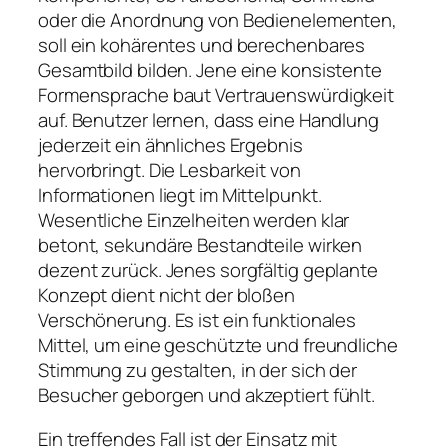
oder die Anordnung von Bedienelementen,
soll ein kohärentes und berechenbares
Gesamtbild bilden. Jene eine konsistente
Formensprache baut Vertrauenswürdigkeit
auf. Benutzer lernen, dass eine Handlung
jederzeit ein ähnliches Ergebnis
hervorbringt. Die Lesbarkeit von
Informationen liegt im Mittelpunkt.
Wesentliche Einzelheiten werden klar
betont, sekundäre Bestandteile wirken
dezent zurück. Jenes sorgfältig geplante
Konzept dient nicht der bloßen
Verschönerung. Es ist ein funktionales
Mittel, um eine geschützte und freundliche
Stimmung zu gestalten, in der sich der
Besucher geborgen und akzeptiert fühlt.
Ein treffendes Fall ist der Einsatz mit