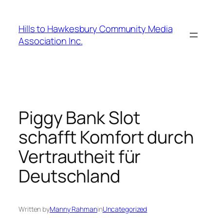
Hills to Hawkesbury Community Media
Association Inc.
Piggy Bank Slot
schafft Komfort durch
Vertrautheit für
Deutschland
Written by
Manny Rahman
in
Uncategorized