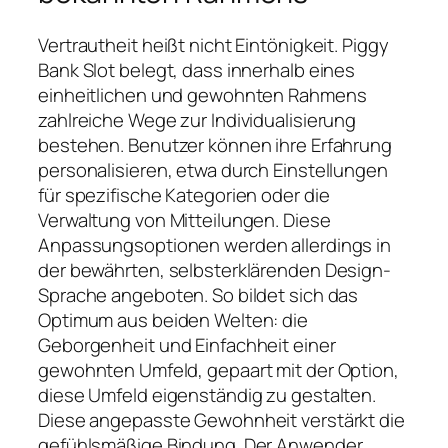
Vertrautheit heißt nicht Eintönigkeit. Piggy
Bank Slot belegt, dass innerhalb eines
einheitlichen und gewohnten Rahmens
zahlreiche Wege zur Individualisierung
bestehen. Benutzer können ihre Erfahrung
personalisieren, etwa durch Einstellungen
für spezifische Kategorien oder die
Verwaltung von Mitteilungen. Diese
Anpassungsoptionen werden allerdings in
der bewährten, selbsterklärenden Design-
Sprache angeboten. So bildet sich das
Optimum aus beiden Welten: die
Geborgenheit und Einfachheit einer
gewohnten Umfeld, gepaart mit der Option,
diese Umfeld eigenständig zu gestalten.
Diese angepasste Gewohnheit verstärkt die
gefühlsmäßige Bindung. Der Anwender