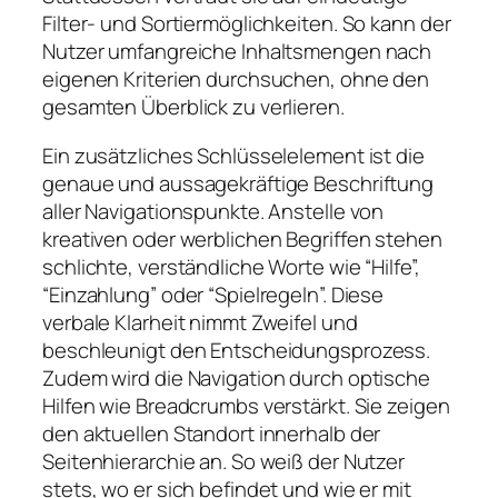
Filter- und Sortiermöglichkeiten. So kann der
Nutzer umfangreiche Inhaltsmengen nach
eigenen Kriterien durchsuchen, ohne den
gesamten Überblick zu verlieren.
Ein zusätzliches Schlüsselelement ist die
genaue und aussagekräftige Beschriftung
aller Navigationspunkte. Anstelle von
kreativen oder werblichen Begriffen stehen
schlichte, verständliche Worte wie “Hilfe”,
“Einzahlung” oder “Spielregeln”. Diese
verbale Klarheit nimmt Zweifel und
beschleunigt den Entscheidungsprozess.
Zudem wird die Navigation durch optische
Hilfen wie Breadcrumbs verstärkt. Sie zeigen
den aktuellen Standort innerhalb der
Seitenhierarchie an. So weiß der Nutzer
stets, wo er sich befindet und wie er mit